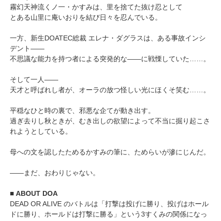
霧幻天神流くノ一・かすみは、里を捨てた抜け忍として
とある山里に庵いおりを結び日々を忍んでいる。
一方、新生DOATEC総裁 エレナ・ダグラスは、ある事故インシ
デント――
不思議な能力を持つ者による突発的な――に戦慄していた……。
そして一人――
天才と呼ばれし者が、オーラの放つ怪しい光にほくそ笑む……。
平穏なひと時の裏で、邪悪な企てが動き出す。
過ぎ去りし秋ときが、むき出しの欲望によって不当に掘り起こさ
れようとしている。
母への文を認したためるかすみの筆に、ためらいが滲にじんだ。
――まだ、おわりじゃない。
■ ABOUT DOA
DEAD OR ALIVE のバトルは「打撃は投げに勝り、投げはホール
ドに勝り、ホールドは打撃に勝る」という3すくみの関係になっ