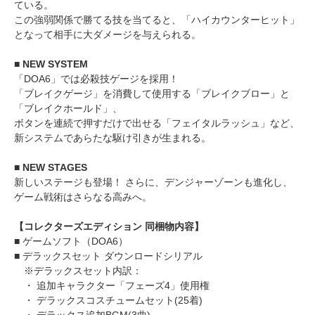
ている。
この強弱関係で勝てる技を当てると、「ハイカウンターヒット」
となって相手に大ダメージを与えられる。
■ NEW SYSTEM
「DOA6」では必殺技ゲージを採用！
「ブレイクゲージ」を消費して使用する「ブレイクブロー」と
「ブレイクホールド」、
ボタンを連続で押すだけで出せる「フェイタルラッシュ」など、
新システムであらたな駆け引きが生まれる。
■ NEW STAGES
新しいステージも登場！ さらに、デンジャーゾーンも進化し、
ゲーム戦術はさらなる高みへ。
【コレクターズエディション 同梱物内容】
■ ゲームソフト（DOA6）
■ デラックスセット ダウンロードシリアル
※デラックスセット内訳：
・ 追加キャラクター「フェーズ4」使用権
・ デラックスコスチュームセット(25着)