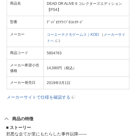
商品名
DEAD OR ALIVE 6 コレクターズエディション
【PS4】
型番
ﾃﾞｯﾄﾞｵｱｱﾗｲﾌﾞ6ｺﾚｸﾀｰｽﾞ
メーカー
コーエーテクモゲームス｜KOEI
（
メーカーサイ
トへ
）
商品コード
5804763
メーカー希望小売
14,080円（税込）
価格
メーカー発売日
2019年3月1日
メーカーサイトで仕様を確認する
商品の特徴
■ ストーリー
邪悪な企てが里にもたらした事件以降――