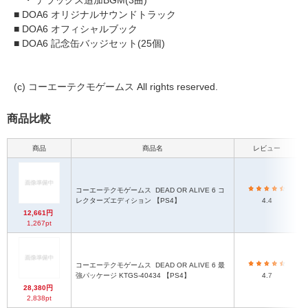
・ デラックス追加BGM(3曲)
■ DOA6 オリジナルサウンドトラック
■ DOA6 オフィシャルブック
■ DOA6 記念缶バッジセット(25個)
(c) コーエーテクモゲームス All rights reserved.
商品比較
商品
商品名
レビュー
コーエーテクモゲームス
DEAD OR ALIVE 6 コ
レクターズエディション 【PS4】
4.4
12,661円
1,267pt
コーエーテクモゲームス
DEAD OR ALIVE 6 最
強パッケージ KTGS-40434 【PS4】
4.7
28,380円
2,838pt