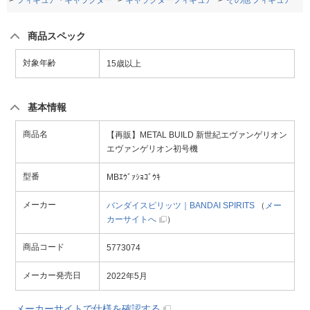
品
フィギュア・キャラクター
キャラクターフィギュア
その他 フィギュア
商品スペック
対象年齢
15歳以上
基本情報
商品名
【再販】METAL BUILD 新世紀エヴァンゲリオン
エヴァンゲリオン初号機
型番
MBｴｳﾞｧｼｮｺﾞｳｷ
メーカー
バンダイスピリッツ｜BANDAI SPIRITS
（
メー
カーサイトへ
）
商品コード
5773074
メーカー発売日
2022年5月
メーカーサイトで仕様を確認する