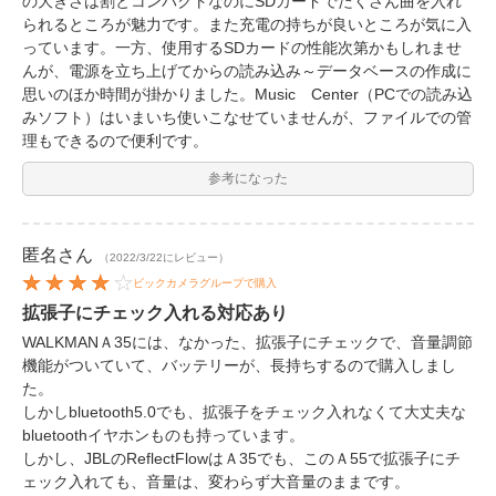
の大きさは割とコンパクトなのにSDカードでたくさん曲を入れ
られるところが魅力です。また充電の持ちが良いところが気に入
っています。一方、使用するSDカードの性能次第かもしれませ
んが、電源を立ち上げてからの読み込み～データベースの作成に
思いのほか時間が掛かりました。Music Center（PCでの読み込
みソフト）はいまいち使いこなせていませんが、ファイルでの管
理もできるので便利です。
参考になった
匿名
さん
（2022/3/22にレビュー）
ビックカメラグループで購入
拡張子にチェック入れる対応あり
WALKMANＡ35には、なかった、拡張子にチェックで、音量調節
機能がついていて、バッテリーが、長持ちするので購入しまし
た。
しかしbluetooth5.0でも、拡張子をチェック入れなくて大丈夫な
bluetoothイヤホンものも持っています。
しかし、JBLのReflectFlowはＡ35でも、このＡ55で拡張子にチ
ェック入れても、音量は、変わらず大音量のままです。