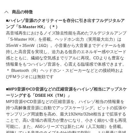
商品の特徴
■ハイレゾ音源のクオリティーを存分に引き出すフルデジタルア
ンプ「S-Master HX」（＊）
高音域再生におけるノイズ除去性能を高めたフルデジタルアンプ
「S-Master HX」を搭載。ヘッドホン出力（実用最大出力）は
35mW＋35mW（16Ω）。小音量から大音量までディテールを維
持した高音質を実現し、迫力ある低音のエネルギー感やスピード
感とともに、繊細な空気感までリアルに再現。CDよりも豊富な
情報量をもつハイレゾ音源を、心震える臨場感で体感できます。
＊ Bluetooth（R）ヘッドホン・スピーカーなどとの接続時およ
びFMラジオには無効です
■MP3音源やCD音源などの圧縮音源をハイレゾ相当にアップスケ
ーリングする「DSEE HX（TM）」
MP3音源やCD音源などの圧縮音源を、ハイレゾ相当の情報量を
持つ高解像度音源に自動でアップスケーリング。ビットの拡張や
サンプリング周波数を高め、最大192kHz/32bit相当まで拡張する
ことで、高い音域の表現力が豊かになり、小さく細かい音も再現
可能に。また、A50シリーズでは新たにAI（人工知能）を搭載。
視聴している音楽のタイプをAIが自動で判別し、より最適に音域