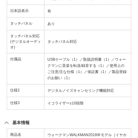
日本語表示
有
タッチパネル
あり
タッチパネル対応
(デジタルオーディ
タッチパネル対応
オ)
付属品
USBケーブル（1）／取扱説明書（1）／ウォー
クマンに音楽を転送/録音する（1）／使用上の
ご注意/主な仕様（1）／保証書（1）／製品登録
のお願い（1）
仕様2
デジタルノイズキャンセリング機能対応
仕様3
イコライザー±10段階
基本情報
商品名
ウォークマンWALKMAN2018年モデル［イヤホ