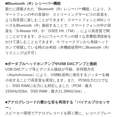
■Bluetooth（R）レシーバー機能
新たに搭載された「Bluetooth（R）レシーバー機能」により、ス
マートフォンの中の音源や、ストリーミングサービスの音楽を、
より高音質に楽しむことができます。スマートフォンとA50シリ
ーズをBluetooth（R）接続することで、スマートフォンの中の音
楽を「S-Master HX」や「DSEE HX（TM）」により高音質で聞
くことができます。さらにウォークマンの様々な音響処理技術を
かけて楽しむこともできます。※ ウォークマンから有線ヘッド
ホンで視聴している時のみ有効（本機能使用中にBluetooth（R）
リスニングは不可）
■ポータブルヘッドホンアンプやUSB DACアンプと接続
USB DACアンプ等とデジタル接続が可能。非同期方式
（Asynchronous）により、USB転送時に発生するジッターを極
小化することで高音質を実現します。また、PCM出力だけでな
く、DSD RAWに出力にも対応しました（PCM：最大
192kHz/32bit、DSD RAW：最大11.2MHz/1bit）。
■アナログレコードの豊かな音を再現する「バイナルプロセッサ
ー」
スピーカー環境でアナログレコードを聞く際に、レコードプレー