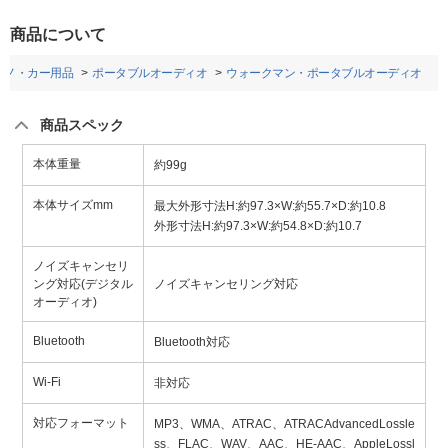
商品について
アノ・カー用品
ポータブルオーディオ
ウォークマン・ポータブルオーディオ
商品スペック
本体重量
約99g
本体サイズmm
最大外形寸法H:約97.3×W:約55.7×D:約10.8
外形寸法H:約97.3×W:約54.8×D:約10.7
ノイズキャンセリ
ング対応(デジタル
ノイズキャンセリング対応
オーディオ)
Bluetooth
Bluetooth対応
Wi-Fi
非対応
対応フォーマット
MP3、WMA、ATRAC、ATRACAdvancedLossle
ss、FLAC、WAV、AAC、HE-AAC、AppleLossl