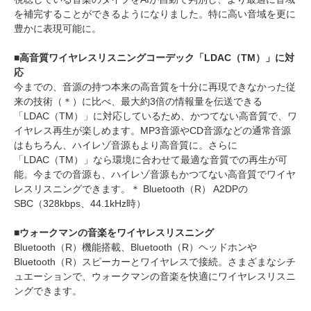
を補完することができるようになりました。特に高い音域を更に
豊かに表現可能に。
■高音質ワイヤレスリスニングコーデック「LDAC（TM）」に対
応
今までの、音源の持つ本来の高音質を十分に再現できなかった従
来の技術（＊）に比べ、最大約3倍の情報量を伝送できる
「LDAC（TM）」に対応しているため、かつてない高音質で、ワ
イヤレス再生が楽しめます。MP3音源やCD音源などの通常音源
はもちろん、ハイレゾ音源もより高音質に。さらに
「LDAC（TM）」なら環境に合わせて最適な音質での再生が可
能。今までの音源も、ハイレゾ音源もかつてない高音質でワイヤ
レスリスニングできます。＊ Bluetooth（R） A2DPの
SBC（328kbps、44.1kHz時）
■ウォークマンの音楽をワイヤレスリスニング
Bluetooth（R）機能搭載、Bluetooth（R）ヘッドホンや
Bluetooth（R）スピーカーとワイヤレスで接続。さまざまなシチ
ュエーションで、ウォークマンの音楽を快適にワイヤレスリスニ
ングできます。