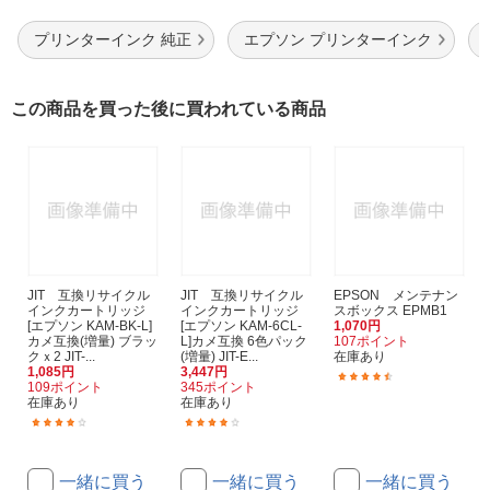
プリンターインク 純正
エプソン プリンターインク
この商品を買った後に買われている商品
JIT 互換リサイクル
JIT 互換リサイクル
EPSON メンテナン
インクカートリッジ
インクカートリッジ
スボックス EPMB1
[エプソン KAM-BK-L]
[エプソン KAM-6CL-
1,070円
カメ互換(増量) ブラッ
L]カメ互換 6色パック
107ポイント
クｘ2 JIT-...
(増量) JIT-E...
在庫あり
1,085円
3,447円
(565)
109ポイント
345ポイント
在庫あり
在庫あり
(364)
(364)
一緒に買う
一緒に買う
一緒に買う