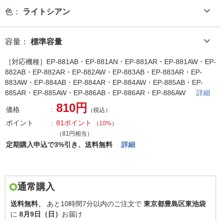
色
：
ライトシアン
容量
：
標準容量
［対応機種］EP-881AB・EP-881AN・EP-881AR・EP-881AW・EP-
882AB・EP-882AR・EP-882AW・EP-883AB・EP-883AR・EP-
883AW・EP-884AB・EP-884AR・EP-884AW・EP-885AB・EP-
885AR・EP-885AW・EP-886AB・EP-886AR・EP-886AW
詳細
810円
価格
（税込）
ポイント
81ポイント
（
10%
）
（81円相当）
定期購入申込で3%引き、送料無料
詳細
通常購入
送料無料、
あと
10時間7分以内
のご注文で
東京都豊島区東池袋
に
8月9日（日）
お届け