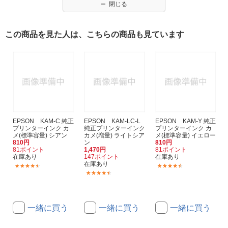
閉じる
この商品を見た人は、こちらの商品も見ています
EPSON KAM-C 純正
EPSON KAM-LC-L
EPSON KAM-Y 純正
プリンターインク カ
純正プリンターインク
プリンターインク カ
メ(標準容量) シアン
カメ(増量) ライトシア
メ(標準容量) イエロー
810円
ン
810円
81ポイント
1,470円
81ポイント
在庫あり
147ポイント
在庫あり
在庫あり
(759)
(759)
(1672)
一緒に買う
一緒に買う
一緒に買う