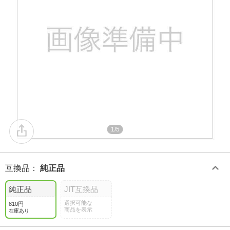
1/5
互換品
：
純正品
純正品
JIT互換品
選択可能な
810円
商品を表示
在庫あり