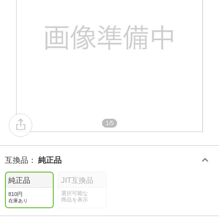
1/5
互換品
：
純正品
純正品
JIT互換品
選択可能な
810円
商品を表示
在庫あり