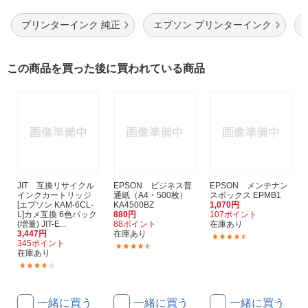
プリンターインク 純正
エプソン プリンターインク
この商品を買った後に買われている商品
JIT 互換リサイクル
EPSON ビジネス普
EPSON メンテナン
インクカートリッジ
通紙（A4・500枚）
スボックス EPMB1
[エプソン KAM-6CL-
KA4500BZ
1,070円
L]カメ互換 6色パック
880円
107ポイント
(増量) JIT-E...
88ポイント
在庫あり
3,447円
在庫あり
(565)
345ポイント
(322)
在庫あり
(364)
一緒に買う
一緒に買う
一緒に買う