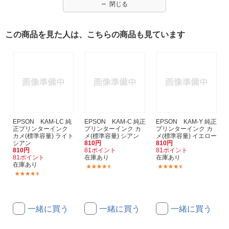
閉じる
この商品を見た人は、こちらの商品も見ています
EPSON KAM-LC 純
EPSON KAM-C 純正
EPSON KAM-Y 純正
正プリンターインク
プリンターインク カ
プリンターインク カ
カメ(標準容量) ライト
メ(標準容量) シアン
メ(標準容量) イエロー
シアン
810円
810円
810円
81ポイント
81ポイント
81ポイント
在庫あり
在庫あり
在庫あり
(759)
(759)
(759)
一緒に買う
一緒に買う
一緒に買う