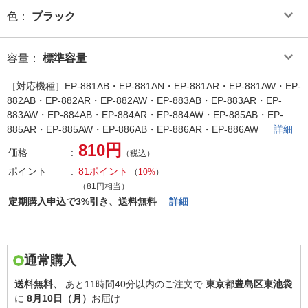
色
：
ブラック
容量
：
標準容量
［対応機種］EP-881AB・EP-881AN・EP-881AR・EP-881AW・EP-
882AB・EP-882AR・EP-882AW・EP-883AB・EP-883AR・EP-
883AW・EP-884AB・EP-884AR・EP-884AW・EP-885AB・EP-
885AR・EP-885AW・EP-886AB・EP-886AR・EP-886AW
詳細
810円
価格
（税込）
ポイント
81ポイント
（
10%
）
（81円相当）
定期購入申込で3%引き、送料無料
詳細
通常購入
送料無料、
あと
11時間40分以内
のご注文で
東京都豊島区東池袋
に
8月10日（月）
お届け