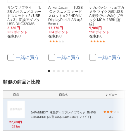
サンワサプライ ［U
Anker Japan ［USB
ナカバヤシ ウェブカ
SB-A オス→メス カー
-C オス→メス カード
メラ マイク内蔵 USB-
ドスロットｘ2 / USB-
スロットｘ2 / HDMI /
A接続 (Mac/Win) ブラ
Aｘ3］変換アダプタ
DisplayPort / LAN /φ3.
ック MCM-18BK [有
USB-3HC320MS
5mm / ...
線]
2,320円
13,370円
5,980円
232ポイント
134ポイント
598ポイント
在庫あり
在庫あり
在庫あり
(1)
(1)
一緒に買う
一緒に買う
一緒に買う
類似の商品と比較
商品
商品名
レビュー
JAPANNEXT
液晶ディスプレイ ブラック JN-IPS
32B4KHDR [32型 /4K(3840×2160） /ワイド]
3.2
50
27,280円
273pt