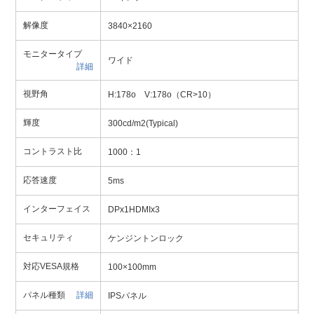
解像度
3840×2160
モニタータイプ
ワイド
詳細
視野角
H:178o V:178o（CR>10）
輝度
300cd/m2(Typical)
コントラスト比
1000：1
応答速度
5ms
インターフェイス
DPx1HDMIx3
セキュリティ
ケンジントンロック
対応VESA規格
100×100mm
パネル種類
詳細
IPSパネル