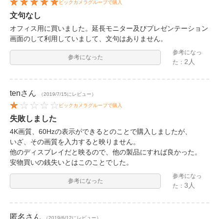
ビックカメラグループで購入
文句なし
オフィス用に買いました。延長モニター及びプレゼンテーション
画面のして利用していまして、文句はありません。
参考になっ
参考になった
2人
た：
ten
さん
（2019/7/15にレビュー）
ビックカメラグループで購入
失敗しました
4K画質、60Hzの表示ができるとのことで購入しましたが、
いざ、その画質を入力すると映りません。
他のディスプレイだと映るので、他の製品にすれば良かった。
安物買いの銭失いとはこのことでした。
参考になっ
参考になった
3人
た：
匿名
さん
（2019/6/12にレビュー）