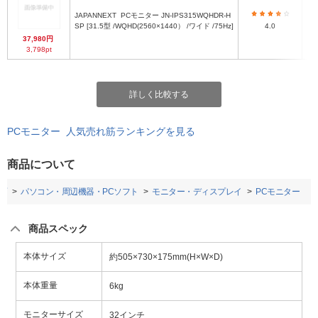
5
JAPANNEXT
PCモニター JN-IPS315WQHDR-H
7
SP [31.5型 /WQHD(2560×1440） /ワイド /75Hz]
4.0
37,980円
3,798pt
高
詳しく比較する
PCモニター 人気売れ筋ランキングを見る
商品について
プ
パソコン・周辺機器・PCソフト
モニター・ディスプレイ
PCモニター
商品スペック
本体サイズ
約505×730×175mm(H×W×D)
本体重量
6kg
モニターサイズ
32インチ