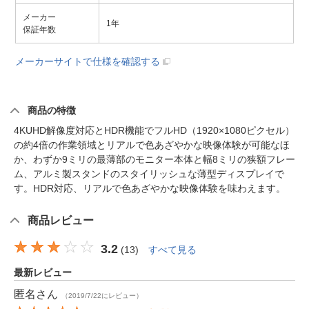
メーカー
1年
保証年数
メーカーサイトで仕様を確認する
商品の特徴
4KUHD解像度対応とHDR機能でフルHD（1920×1080ピクセル）
の約4倍の作業領域とリアルで色あざやかな映像体験が可能なほ
か、わずか9ミリの最薄部のモニター本体と幅8ミリの狭額フレー
ム、アルミ製スタンドのスタイリッシュな薄型ディスプレイで
す。HDR対応、リアルで色あざやかな映像体験を味わえます。
商品レビュー
3.2
(
13
)
すべて見る
最新レビュー
匿名
さん
（2019/7/22にレビュー）