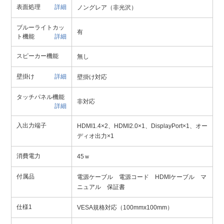
表面処理
詳細
ノングレア（非光沢）
ブルーライトカッ
有
ト機能
詳細
スピーカー機能
無し
壁掛け
詳細
壁掛け対応
タッチパネル機能
非対応
詳細
入出力端子
HDMI1.4×2、HDMI2.0×1、DisplayPort×1、オー
ディオ出力×1
消費電力
45ｗ
付属品
電源ケーブル 電源コード HDMIケーブル マ
ニュアル 保証書
仕様1
VESA規格対応（100mmx100mm）