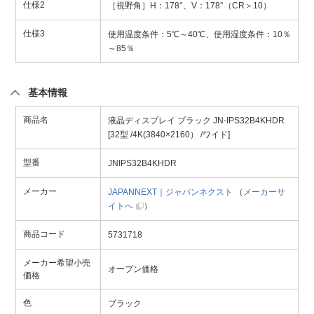
仕様2
［視野角］H：178°、V：178°（CR＞10）
仕様3
使用温度条件：5℃～40℃、使用湿度条件：10％
～85％
基本情報
商品名
液晶ディスプレイ ブラック JN-IPS32B4KHDR
[32型 /4K(3840×2160） /ワイド]
型番
JNIPS32B4KHDR
メーカー
JAPANNEXT｜ジャパンネクスト
（
メーカーサ
イトへ
）
商品コード
5731718
メーカー希望小売
オープン価格
価格
色
ブラック