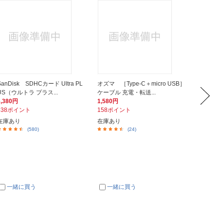
SanDisk SDHCカード Ultra PL
オズマ ［Type-C＋micro USB］
WESTE
US（ウルトラ プラス...
ケーブル 充電・転送...
040BR
6,380円
1,580円
40,48
638ポイント
158ポイント
4,04
在庫あり
在庫あり
在庫あ
(580)
(24)
一緒に買う
一緒に買う
一