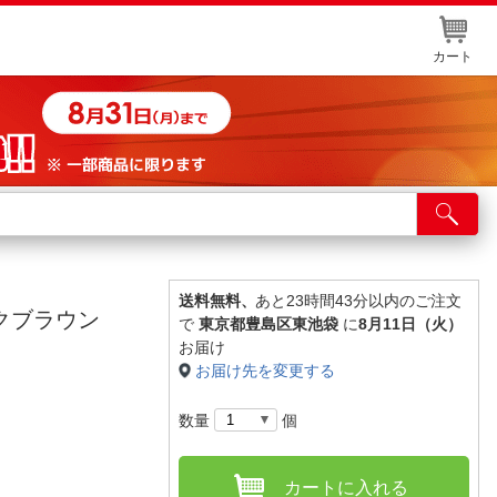
カート
店舗サービス
ット取り置き
イントカードWEB登録
送料無料、
あと23時間43分以内のご注文
ークブラウン
で
東京都豊島区東池袋
に
8月11日（火）
舗情報・店舗一覧
お届け
お届け先を変更する
取り寄せ品入荷状況照会
数量
個
カートに入れる