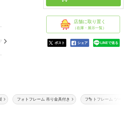
人窓口
R情報
店舗に取り置く
（在庫・展示一覧）
nglish / 中文
ポスト
シェア
LINEで送る
製
フォトフレーム 吊り金具付き
フォトフレーム ツート