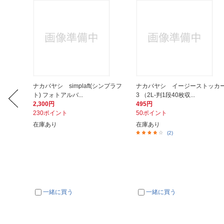
3-GWH
ナカバヤシ simplaft(シンプラフ
ナカバヤシ イージーストッカ
..
ト) フォトアルバ...
3 （2L-判1段40枚収...
2,300円
495円
230ポイント
50ポイント
在庫あり
在庫あり
(2)
一緒に買う
一緒に買う