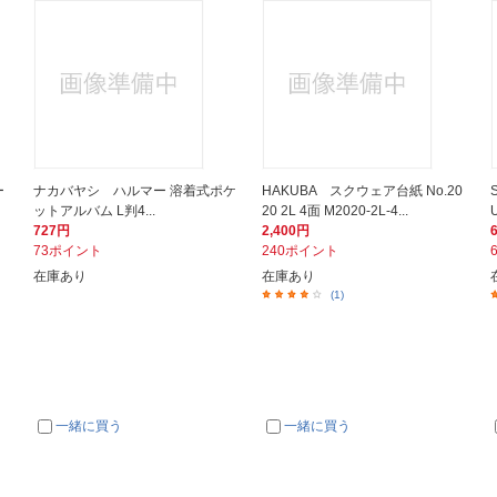
ー
ナカバヤシ ハルマー 溶着式ポケ
HAKUBA スクウェア台紙 No.20
ットアルバム L判4...
20 2L 4面 M2020-2L-4...
727円
2,400円
73ポイント
240ポイント
在庫あり
在庫あり
(1)
一緒に買う
一緒に買う