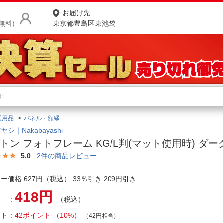
お届け先
無料)
東京都豊島区東池袋
商品をさがす
ランキングからさがす
ネ
理用品
パネル・額縁
カテゴリ一覧からさがす
ポ
シ｜Nakabayashi
トン フォトフレーム KG/L判(マット使用時) ダ
店
5.0
2
件の商品レビュー
お
ー価格 627円（税込） 33％引き 209円引き
お客様サポート
418円
（税込）
ご利用ガイド
ント
42ポイント
（
10%
）
（42円相当）