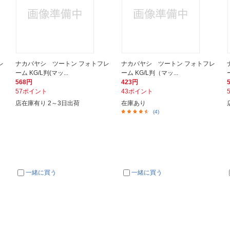
レ
ナカバヤシ ツートン フォトフレ
ナカバヤシ ツートン フォトフレ
ーム KG/L判(マッ...
ーム KG/L判（マッ...
568円
423円
57ポイント
43ポイント
店在庫有り 2～3日出荷
在庫あり
(4)
一緒に買う
一緒に買う