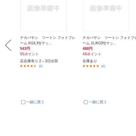
ム KG
ナカバヤシ ツートン フォトフレ
ナカバヤシ ツートン フォトフ
ーム KG/L判(マッ...
ーム 2L/KG判(マッ...
543円
488円
55ポイント
49ポイント
店在庫有り 2～3日出荷
在庫あり
(2)
(2)
一緒に買う
一緒に買う