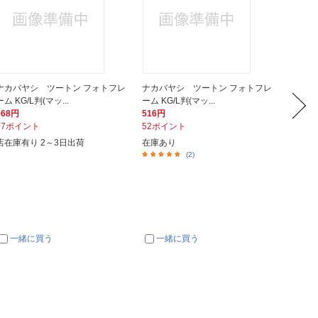
ナカバヤシ ツートン フォトフレ
ナカバヤシ ツートン フォトフレ
ナカバ
ーム KG/L判(マッ...
ーム KG/L判(マッ...
ーム KG
568円
516円
568円
57ポイント
52ポイント
57ポイ
店在庫有り 2～3日出荷
在庫あり
在庫あ
(2)
一緒に買う
一緒に買う
一