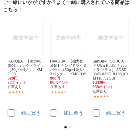
ご一緒にいかがですか？よく一緒に購入されている商品は
こちら！
HAKUBA 【強力乾
HAKUBA 【強力乾
SanDisk SDHCカー
燥剤】キングドライ
燥剤】キングドライ 3
ド Ultra PLUS（ウル
（30g×4袋入） KM
パック（30g×4袋入×
トラ プラス） SDSD
C-33
3パック） KMC-33S
UW3-032G-JNJIN [Cl
320円
900円
ass10 /32GB]
32ポイント
90ポイント
6,380円
在庫あり
在庫あり
638ポイント
在庫あり
(201)
(584)
(580)
一緒に買う
一緒に買う
一緒に買う