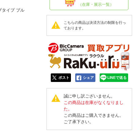
人窓口
（在庫・展示一覧）
プタイプ ブル
R情報
こちらの商品は決済方法の制限を行っ
ております。
nglish / 中文
ポスト
シェア
LINEで送る
誠に申し訳ございません。
この商品は在庫がなくなりまし
た。
この商品はご購入できません。
ご了承下さい。