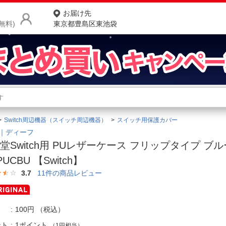
お届け先
無料)
東京都豊島区東池袋
商品をさがす
ランキングからさがす
ネ
Switch周辺機器（スイッチ周辺機器）
スイッチ用保護カバー
カテゴリ一覧からさがす
ポ
F｜ディーフ
堂Switch用 PUレザーケース フリップタイプ ブルー
店
UCBU 【Switch】
お
3.7
11
件の商品レビュー
お客様サポート
100円
（税込）
ご利用ガイド
ント
1ポイント
（1円相当）