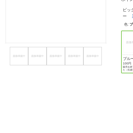
ほしいもの
ビッ
ー
お知らせ
色
:
ブル
100円
販売を終
た（生産