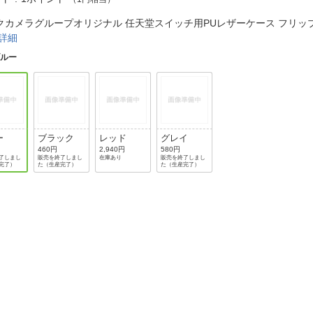
法
よくある質問・お問合せ
クカメラグループオリジナル 任天堂スイッチ用PUレザーケース フリッ
I
ご利用規約
詳細
ブルー
E
ー
ブラック
レッド
グレイ
460円
2,940円
580円
了しまし
販売を終了しまし
在庫あり
販売を終了しまし
完了）
た（生産完了）
た（生産完了）