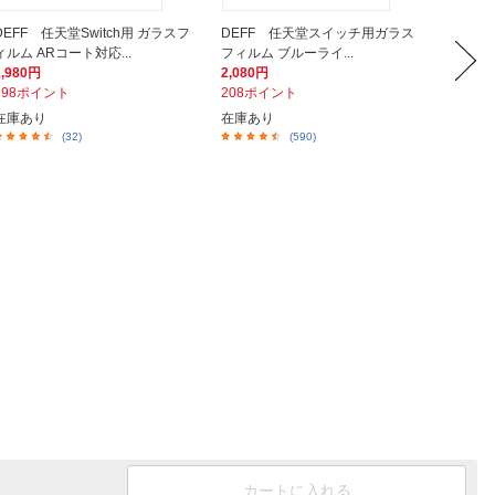
DEFF 任天堂Switch用 ガラスフ
DEFF 任天堂スイッチ用ガラス
DEFF
ィルム ARコート対応...
フィルム ブルーライ...
デル用ガ
1,980円
2,080円
2,480
198ポイント
208ポイント
248ポ
在庫あり
在庫あり
在庫あ
(32)
(590)
カートに入れる