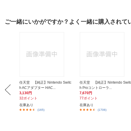
ご一緒にいかがですか？よく一緒に購入されて
イメン
任天堂 【純正】Nintendo Switc
任天堂 【純正】Nintendo Swit
h ACアダプター HAC...
h Proコントローラ...
3,130円
7,670円
32ポイント
77ポイント
在庫あり
在庫あり
(165)
(1706)