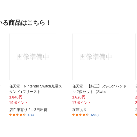
いる商品はこちら！
c
任天堂 Nintendo Switch充電ス
任天堂 【純正】Joy-Conハンド
タンド (フリースト...
ル 2個セット【Switc...
1,840円
1,620円
19ポイント
17ポイント
店在庫有り 2～3日出荷
在庫あり
(74)
(208)