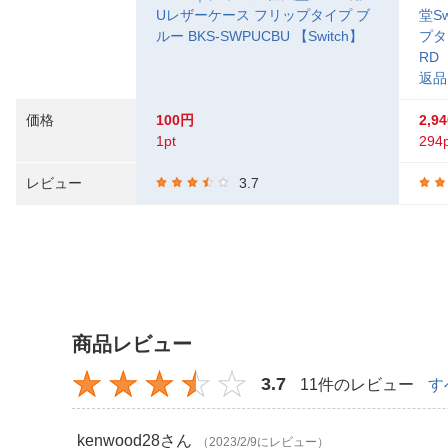
Uレザーケース フリップタイプ ブ
堂S
ルー BKS-SWPUCBU 【Switch】
プタイ
RD
返品
価格
100円
2,9
1pt
294p
レビュー
3.7
商品レビュー
3.7
11件のレビュー
す
kenwood28
さん
（2023/2/9にレビュー）