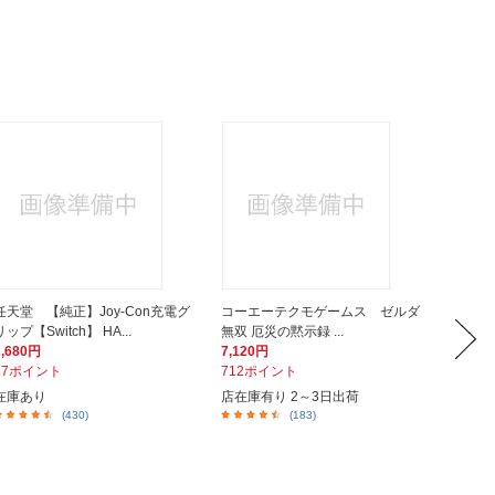
任天堂 【純正】Joy-Con充電グ
コーエーテクモゲームス ゼルダ
コナミ
リップ【Switch】 HA...
無双 厄災の黙示録 ...
ト 桃太
2,680円
7,120円
6,210
27ポイント
712ポイント
621ポ
在庫あり
店在庫有り 2～3日出荷
店在庫有
(430)
(183)