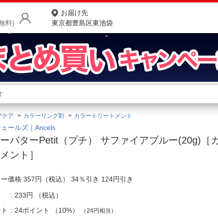
お届け先
無料)
東京都豊島区東池袋
商品をさがす
ランキングからさがす
ネ
アケア
カラーリング剤
カラートリートメント
カテゴリ一覧からさがす
ポ
ェールズ｜Ancels
ーバターPetit（プチ） サファイアブルー(20g)
店
トメント］
お
ー価格 357円（税込） 34％引き 124円引き
お客様サポート
233円
（税込）
ご利用ガイド
ント
24ポイント
（
10%
）
（24円相当）