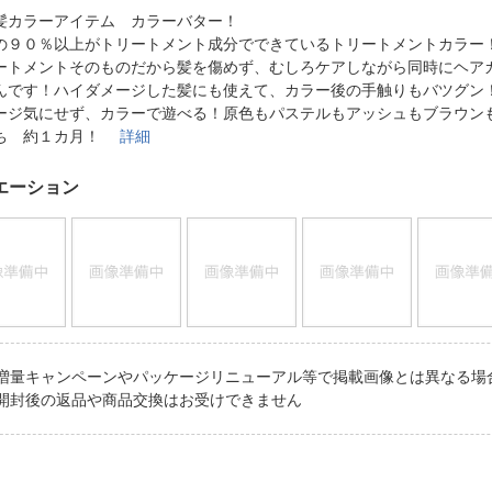
法
よくある質問・お問合せ
髪カラーアイテム カラーバター！
I
の９０％以上がトリートメント成分でできているトリートメントカラー
ご利用規約
ートメントそのものだから髪を傷めず、むしろケアしながら同時にヘア
んです！ハイダメージした髪にも使えて、カラー後の手触りもバツグン
ージ気にせず、カラーで遊べる！原色もパステルもアッシュもブラウン
ち 約１カ月！
詳細
E
エーション
増量キャンペーンやパッケージリニューアル等で掲載画像とは異なる場
開封後の返品や商品交換はお受けできません