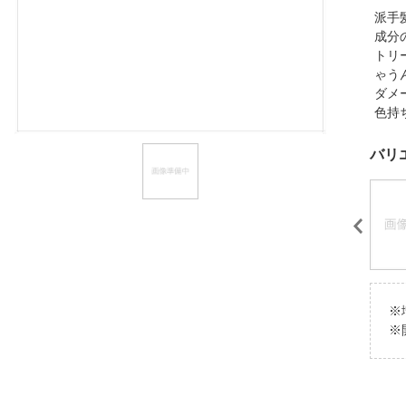
派手
ほしいもの
成分
トリ
お知らせ
ゃう
ダメ
色持
バリ
※
※