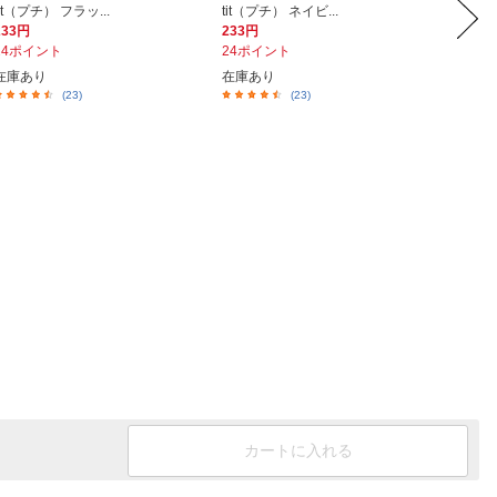
tit（プチ） フラッ...
tit（プチ） ネイビ...
tit（プ
233円
233円
233円
24ポイント
24ポイント
24ポイ
在庫あり
在庫あり
在庫あ
(23)
(23)
カートに入れる