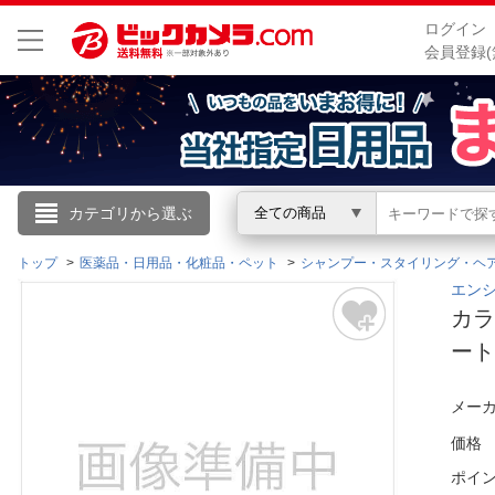
ログイン
会員登録(
こんにちは
カテゴリから選ぶ
全ての商品
ログイン
トップ
医薬品・日用品・化粧品・ペット
シャンプー・スタイリング・ヘ
エンシ
カラ
新規会員登録
ー
会員メニュー
メーカ
お買いもの履歴
価格
ポイ
閲覧履歴