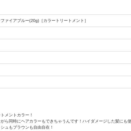
 サファイアブルー(20g)［カラートリートメント］
ートメントカラー！
ながら同時にヘアカラーもできちゃうんです！ハイダメージした髪にも
ッシュもブラウンも自由自在！