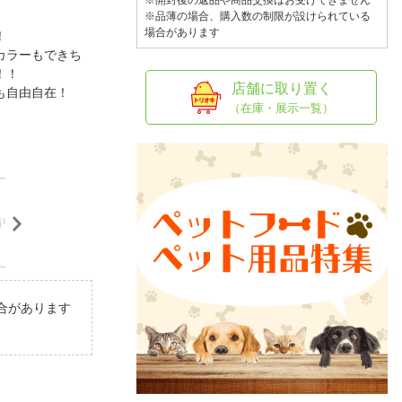
人窓口
※開封後の返品や商品交換はお受けできません
※品薄の場合、購入数の制限が設けられている
場合があります
R情報
！
カラーもできち
！！
店舗に取り置く
も自由自在！
（在庫・展示一覧）
nglish / 中文
合があります