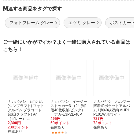
関連する商品をタグで探す
フォトフレーム グレー
エツミ グレー
ポストカード
ご一緒にいかがですか？よく一緒に購入されている商品は
こちら！
ナカバヤシ simplaft
ナカバヤシ イージー
ナカバヤシ ハルマー
(シンプラフト) フォト
ストッカー3 （2L-判1
溶着式ポケットアルバ
アルバム プラコート
段40枚収納/ピンク）
ム L判40枚収納 AHRL
台紙(クラフト) A4
アカ-E3P2L-40P
P101W ホワイト
（グレー） ...
495円
727円
2,300円
50ポイント
73ポイント
230ポイント
在庫あり
在庫あり
在庫あり
(2)