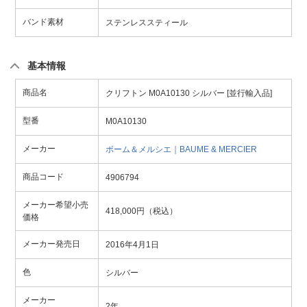
バンド素材
ステンレススティール
基本情報
商品名
クリフトン M0A10130 シルバー [並行輸入品]
型番
M0A10130
メーカー
ボーム＆メルシエ｜BAUME & MERCIER
商品コード
4906794
メーカー希望小売
418,000円（税込）
価格
メーカー発売日
2016年4月1日
色
シルバー
メーカー
2年