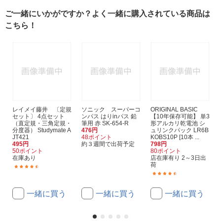
ご一緒にいかがですか？よく一緒に購入されている商品は
こちら！
レイメイ藤井 〔定規
ソニック スーパーコ
ORIGINAL BASIC
セット〕 4点セット
ンパス はりinパス 鉛
【10年保存可能】 単3
（直定規・三角定規・
筆用 赤 SK-654-R
形アルカリ乾電池 シ
分度器） Studymate A
476円
ュリンクパック LR6B
JT421
48ポイント
KOBS10P [10本 ...
495円
約３週間で出荷予定
798円
50ポイント
80ポイント
在庫あり
店在庫有り 2～3日出
荷
(4)
(231)
一緒に買う
一緒に買う
一緒に買う