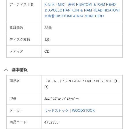
アーティスト名
K-funk（MIX）
寿君
HISATOMI ＆ RAM HEAD
＆ APOLLO
HAN KUN ＆ RAM HEAD
HISATOMI
＆寿君
HISATOMI ＆ RAY
MUNEHIRO
収録曲数
38曲
ディスク枚数
1枚
メディア
CD
基本情報
商品名
（V．A．）/ J-REGGAE SUPER BEST MIX 【C
D】
型番
ｵﾑﾆﾊﾞｽｼﾞｪｲﾚｹﾞｴｽｰﾊﾟｰﾍ
メーカー
ウッドストック｜WOODSTOCK
商品コード
4752355