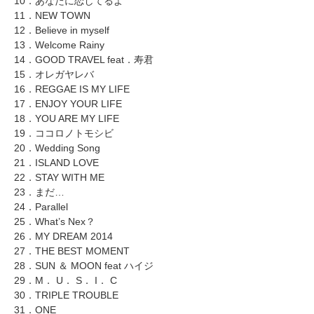
10．あなたに恋してるよ
11．NEW TOWN
12．Believe in myself
13．Welcome Rainy
14．GOOD TRAVEL feat．寿君
15．オレガヤレバ
16．REGGAE IS MY LIFE
17．ENJOY YOUR LIFE
18．YOU ARE MY LIFE
19．ココロノトモシビ
20．Wedding Song
21．ISLAND LOVE
22．STAY WITH ME
23．まだ…
24．Parallel
25．What’s Nex？
26．MY DREAM 2014
27．THE BEST MOMENT
28．SUN ＆ MOON feat ハイジ
29．M． U． S． I． C
30．TRIPLE TROUBLE
31．ONE