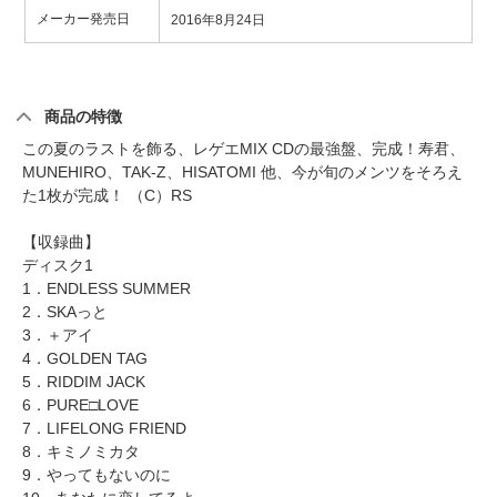
メーカー発売日
2016年8月24日
商品の特徴
この夏のラストを飾る、レゲエMIX CDの最強盤、完成！寿君、
MUNEHIRO、TAK-Z、HISATOMI 他、今が旬のメンツをそろえ
た1枚が完成！ （C）RS
【収録曲】
ディスク1
1．ENDLESS SUMMER
2．SKAっと
3．＋アイ
4．GOLDEN TAG
5．RIDDIM JACK
6．PURE□LOVE
7．LIFELONG FRIEND
8．キミノミカタ
9．やってもないのに