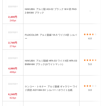
HAKUBA
アルミ額 AG-02 ブラック W４切 FAG
-
2-BKW4 ブラック
2,400円
240pt
FUJICOLOR
アルミ額縁 YA-5 ワイド4切 シルバ
ー
4.0
2,740円
274pt
HAKUBA
アルミ額縁 HFA-03 ワイド4切 HFA-03
BWM-W4 ブラック(ホワイトマット)
5.0
4,880円
488pt
ケンコー・トキナー
アルミ額縁 ギャラリー ワイ
ド四切 AGY-W4-SV シルバー / ホワイト台紙
3.0
6,240円
624pt