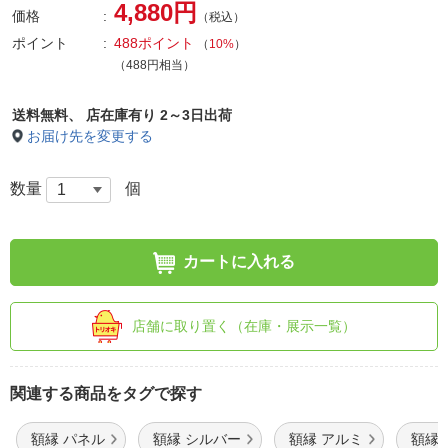
4,880円
価格
（税込）
ポイント
488ポイント
（
10%
）
（488円相当）
送料無料、
店在庫有り 2～3日出荷
お届け先を変更する
数量
個
カートに入れる
店舗に取り置く（在庫・展示一覧）
関連する商品をタグで探す
額縁 パネル
額縁 シルバー
額縁 アルミ
額縁 