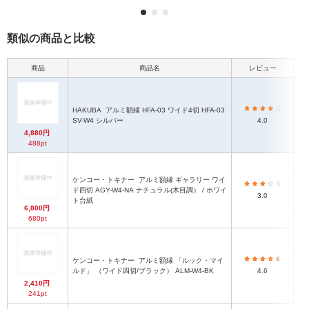
類似の商品と比較
商品
商品名
レビュー
HAKUBA
アルミ額縁 HFA-03 ワイド4切 HFA-03
SV-W4 シルバー
4.0
4,880円
488pt
ケンコー・トキナー
アルミ額縁 ギャラリー ワイ
ド四切 AGY-W4-NA ナチュラル(木目調） / ホワイ
3.0
ト台紙
6,800円
680pt
ケンコー・トキナー
アルミ額縁 「ルック・マイ
ルド」 （ワイド四切/ブラック） ALM-W4-BK
4.6
2,410円
241pt