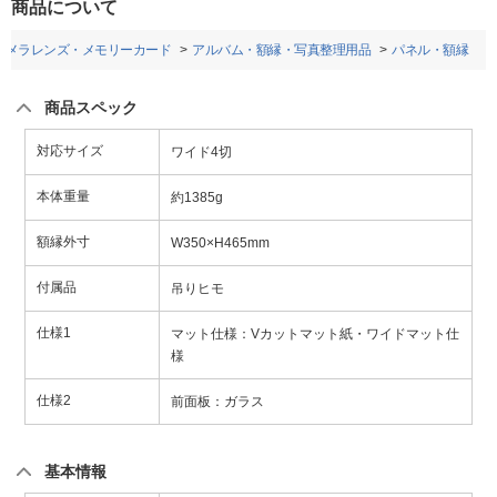
商品について
カメラレンズ・メモリーカード
アルバム・額縁・写真整理用品
パネル・額縁
商品スペック
対応サイズ
ワイド4切
本体重量
約1385g
額縁外寸
W350×H465mm
付属品
吊りヒモ
仕様1
マット仕様：Vカットマット紙・ワイドマット仕
様
仕様2
前面板：ガラス
基本情報