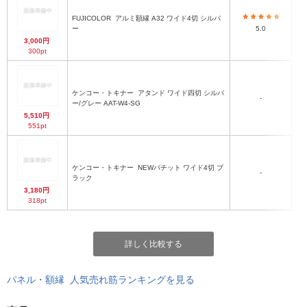
FUJICOLOR
アルミ額縁 A32 ワイド4切 シルバ
ー
5.0
3,000円
300pt
ケンコー・トキナー
アタンド ワイド四切 シルバ
-
ー/グレー AAT-W4-SG
5,510円
551pt
ケンコー・トキナー
NEWパチット ワイド4切 ブ
-
ラック
3,180円
318pt
詳しく比較する
パネル・額縁 人気売れ筋ランキングを見る