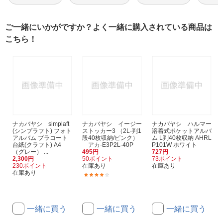
ご一緒にいかがですか？よく一緒に購入されている商品は
こちら！
ナカバヤシ simplaft
ナカバヤシ イージー
ナカバヤシ ハルマー
(シンプラフト) フォト
ストッカー3 （2L-判1
溶着式ポケットアルバ
アルバム プラコート
段40枚収納/ピンク）
ム L判40枚収納 AHRL
台紙(クラフト) A4
アカ-E3P2L-40P
P101W ホワイト
（グレー） ...
495円
727円
2,300円
50ポイント
73ポイント
230ポイント
在庫あり
在庫あり
在庫あり
(2)
一緒に買う
一緒に買う
一緒に買う