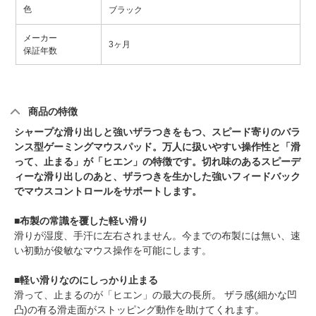
色
ブラック
メーカー
3ヶ月
保証年数
商品の特徴
シャープな滑り出しと強いザラつきをもつ、スピード寄りのバラ
ンス型ゲーミングマウスパッド。万人に扱いやすい操作性と「滑
って、止まる」が「ヒエン」の特徴です。切れ味のあるスピーデ
ィーな滑り出しのあと、ザラつきを生かした強いフィードバック
でマウスコントロールをサポートします。
■布製の常識を覆した軽い滑り
滑りが湿度、手汗に左右されません。今までの布製には無い、速
い初動が俊敏なマウス操作を可能にします。
■軽い滑りなのにしっかり止まる
滑って、止まるのが「ヒエン」の最大の長所。 ザラ感(細かな凹
凸)の有る滑走面がストッピング動作を助けてくれます。