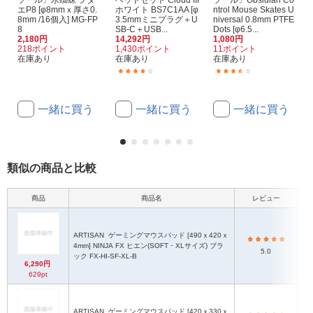
ソール〕水蜘蛛 フタ
ヘッドセット Cloud III
ソール〕Obsidian Co
エP8 [φ8mmｘ厚さ0.
ホワイト BS7C1AA [φ
ntrol Mouse Skates U
8mm /16個入] MG-FP
3.5mmミニプラグ＋U
niversal 0.8mm PTFE
8
SB-C＋USB...
Dots [φ6.5...
2,180円
14,292円
1,080円
218ポイント
1,430ポイント
11ポイント
在庫あり
在庫あり
在庫あり
(3)
(6)
一緒に買う
一緒に買う
一緒に買う
類似の商品と比較
商品
商品名
レビュー
滑
ARTISAN
ゲーミングマウスパッド [490ｘ420ｘ
織
4mm] NINJA FX ヒエン(SOFT・XLサイズ) ブラ
ス
5.0
ック FX-HI-SF-XL-B
特
6,290円
629pt
ARTISAN
ゲーミングマウスパッド [420ｘ330ｘ