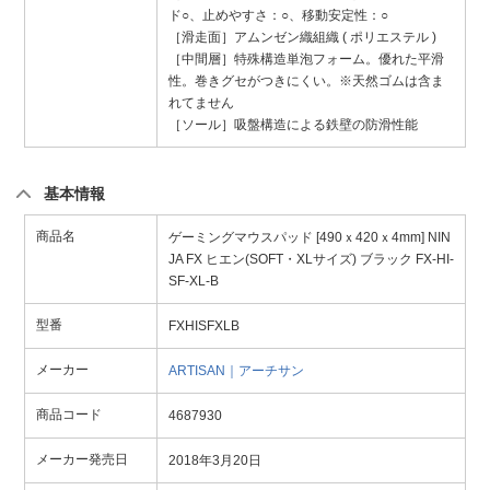
ド○、止めやすさ：○、移動安定性：○
［滑走面］アムンゼン織組織 ( ポリエステル )
［中間層］特殊構造単泡フォーム。優れた平滑
性。巻きグセがつきにくい。※天然ゴムは含ま
れてません
［ソール］吸盤構造による鉄壁の防滑性能
基本情報
商品名
ゲーミングマウスパッド [490ｘ420ｘ4mm] NIN
JA FX ヒエン(SOFT・XLサイズ) ブラック FX-HI-
SF-XL-B
型番
FXHISFXLB
メーカー
ARTISAN｜アーチサン
商品コード
4687930
メーカー発売日
2018年3月20日