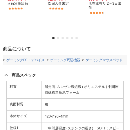
入荷次第出荷
次回入荷未定
店在庫有り 2～3日出
荷
(1)
(1)
(2)
商品について
ト
ゲーミングPC・デバイス
ゲーミング周辺機器
ゲーミングマウスパッド
商品スペック
材質
滑走面: ムンゼン織組織 ( ポリエステル ) 中間層:
特殊構造単泡フォーム
表面材質
布
本体サイズ
420x490x4mm
仕様1
［中間層硬度 (スポンジの硬さ)］SOFT：スピー