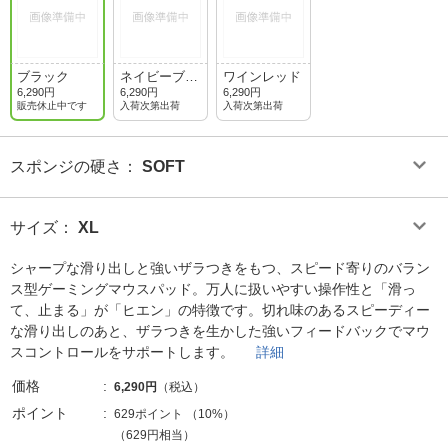
ブラック
ネイビーブル
ワインレッド
ー
6,290円
6,290円
6,290円
販売休止中です
入荷次第出荷
入荷次第出荷
スポンジの硬さ
：
SOFT
サイズ
：
XL
シャープな滑り出しと強いザラつきをもつ、スピード寄りのバラン
ス型ゲーミングマウスパッド。万人に扱いやすい操作性と「滑っ
て、止まる」が「ヒエン」の特徴です。切れ味のあるスピーディー
な滑り出しのあと、ザラつきを生かした強いフィードバックでマウ
スコントロールをサポートします。
詳細
価格
6,290円
（税込）
ポイント
629ポイント
（
10%
）
（629円相当）