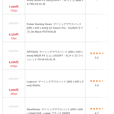
4mm] NINJA FX 99式(XSOFT・XLサイズ) 抹茶 F
-
X-T99-XS-XL-M
7,020円
702pt
Pulsar Gaming Gears
ゲーミングマウスパッド
[490ｘ420ｘ4mm] eS Saturn Pro - Xsoft(XLサイ
-
ズ) Jet Black PSTXSXLB
6,220円
63pt
滑
ARTISAN
ゲーミングマウスパッド [490ｘ420ｘ
ン
4mm] NINJA FX ヒエン(XSOFT・XLサイズ) ワイ
エ
5.0
ンレッド FX-HI-XS-XL-R
層
6,290円
フ
629pt
ル
よ
Logicool
ゲーミングマウスパッド [460ｘ400ｘ3
（
mm] G640s
4.6
3,850円
385pt
素
ク
SteelSeries
ゲーミングマウスパッド [450ｘ400
ｘ2mm] QcK - Large ブラック 63003
4.7