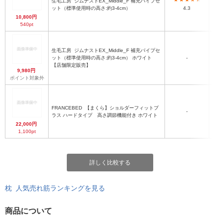
生毛工房
ジムナストEX_Middle_F 補充パイプセ
ット（標準使用時の高さ:約3-4cm）
4.3
10,800円
540pt
生毛工房
ジムナストEX_Middle_F 補充パイプセ
ット（標準使用時の高さ:約3-4cm） ホワイト
-
【店舗限定販売】
9,980円
ポイント対象外
FRANCEBED
【まくら】ショルダーフィットプ
-
ラス ハードタイプ 高さ調節機能付き ホワイト
22,000円
1,100pt
詳しく比較する
枕 人気売れ筋ランキングを見る
商品について