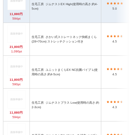
生毛工房
ジムナストEX High(使用時の高さ:約4-
5cm)
5.0
11,880円
594pt
生毛工房
さかい式ストレートネック快眠まくら
(28×70cm) ストレッチクッション付き
4.5
21,800円
1,090pt
生毛工房
ユニットまくらEX NC抗菌パイプ L(使
用時の高さ:約4-5cm)
4.5
11,800円
590pt
生毛工房
ジムナストプラス Low(使用時の高さ:約
2-3cm)
4.3
11,880円
594pt