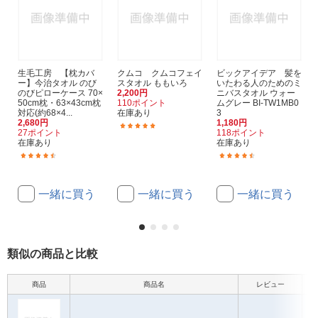
生毛工房 【枕カバ
クムコ クムコフェイ
ビックアイデア 髪を
ー】今治タオル のび
スタオル ももいろ
いたわる人のためのミ
のびピローケース 70×
2,200円
ニバスタオル ウォー
50cm枕・63×43cm枕
110ポイント
ムグレー BI-TW1MB0
対応(約68×4...
在庫あり
3
2,680円
1,180円
(1)
27ポイント
118ポイント
在庫あり
在庫あり
(140)
(32)
一緒に買う
一緒に買う
一緒に買う
類似の商品と比較
商品
商品名
レビュー
本