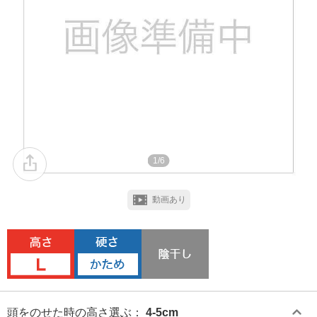
1/6
動画あり
頭をのせた時の高さ選ぶ
：
4-5cm