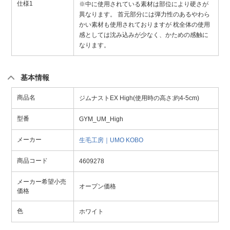
仕様1
※中に使用されている素材は部位により硬さが
異なります。 首元部分には弾力性のあるやわら
かい素材も使用されておりますが 枕全体の使用
感としては沈み込みが少なく、かための感触に
なります。
基本情報
商品名
ジムナストEX High(使用時の高さ:約4-5cm)
型番
GYM_UM_High
メーカー
生毛工房｜UMO KOBO
商品コード
4609278
メーカー希望小売
オープン価格
価格
色
ホワイト