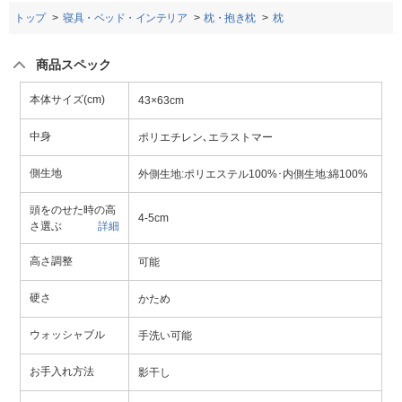
トップ
寝具・ベッド・インテリア
枕・抱き枕
枕
商品スペック
本体サイズ(cm)
43×63cm
中身
ポリエチレン､エラストマー
側生地
外側生地:ポリエステル100%･内側生地:綿100%
頭をのせた時の高
4-5cm
さ選ぶ
詳細
高さ調整
可能
硬さ
かため
ウォッシャブル
手洗い可能
お手入れ方法
影干し