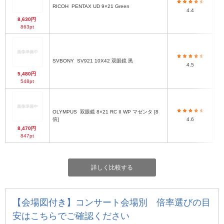
RICOH
PENTAX UD 9×21 Green
4.4
8,630円
863pt
SVBONY
SV921 10X42 双眼鏡 黒
4.5
5,480円
548pt
長
OLYMPUS
双眼鏡 8×21 RC II WP マゼンタ [8
厚
倍]
4.6
納
最
8,470円
847pt
詳しく比較する
【会場図付き】コンサート会場別 倍率選びの目
安はこちらでご確認ください