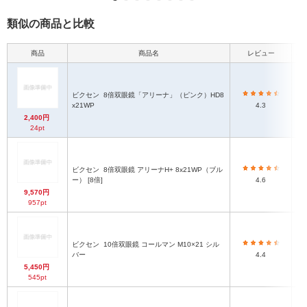
類似の商品と比較
商品
商品名
レビュー
本体
ビクセン
8倍双眼鏡「アリーナ」（ピンク）HD8
x21WP
4.3
2,400円
24pt
ビクセン
8倍双眼鏡 アリーナH+ 8x21WP（ブル
ー） [8倍]
4.6
9,570円
957pt
ビクセン
10倍双眼鏡 コールマン M10×21 シル
バー
4.4
5,450円
545pt