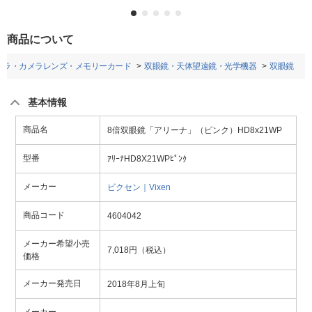
商品について
メラ・カメラレンズ・メモリーカード
双眼鏡・天体望遠鏡・光学機器
双眼鏡
基本情報
商品名
8倍双眼鏡「アリーナ」（ピンク）HD8x21WP
型番
ｱﾘｰﾅHD8X21WPﾋﾟﾝｸ
メーカー
ビクセン｜Vixen
商品コード
4604042
メーカー希望小売
7,018円（税込）
価格
メーカー発売日
2018年8月上旬