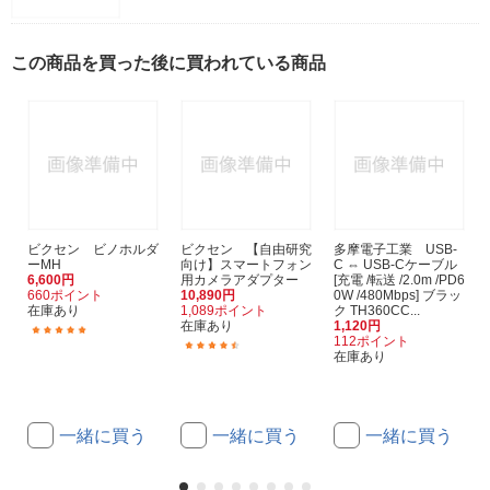
この商品を買った後に買われている商品
ビクセン ビノホルダ
ビクセン 【自由研究
多摩電子工業 USB-
ーMH
向け】スマートフォン
C ⇔ USB-Cケーブル
6,600円
用カメラアダプター
[充電 /転送 /2.0m /PD6
660ポイント
10,890円
0W /480Mbps] ブラッ
在庫あり
1,089ポイント
ク TH360CC...
在庫あり
1,120円
(5)
112ポイント
(24)
在庫あり
一緒に買う
一緒に買う
一緒に買う