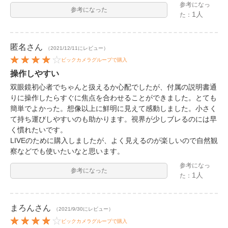
参考になっ
参考になった
1人
た：
匿名
さん
（2021/12/11にレビュー）
ビックカメラグループで購入
操作しやすい
双眼鏡初心者でちゃんと扱えるか心配でしたが、付属の説明書通
りに操作したらすぐに焦点を合わせることができました。とても
簡単でよかった。想像以上に鮮明に見えて感動しました。小さく
て持ち運びしやすいのも助かります。視界が少しブレるのには早
く慣れたいです。
LIVEのために購入しましたが、よく見えるのが楽しいので自然観
察などでも使いたいなと思います。
参考になっ
参考になった
1人
た：
まろん
さん
（2021/9/30にレビュー）
ビックカメラグループで購入