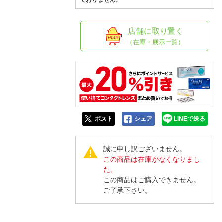
人窓口
ておりません。
R情報
店舗に取り置く
（在庫・展示一覧）
nglish / 中文
ポスト
シェア
LINEで送る
誠に申し訳ございません。
この商品は在庫がなくなりまし
た。
この商品はご購入できません。
ご了承下さい。