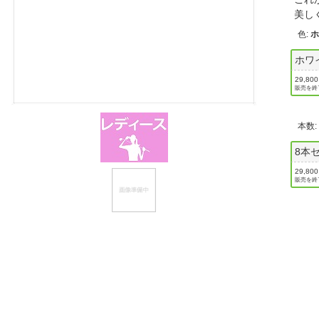
美し
ほしいもの
色
:
お知らせ
ホワ
29,80
販売を終
本数
8本
29,80
販売を終