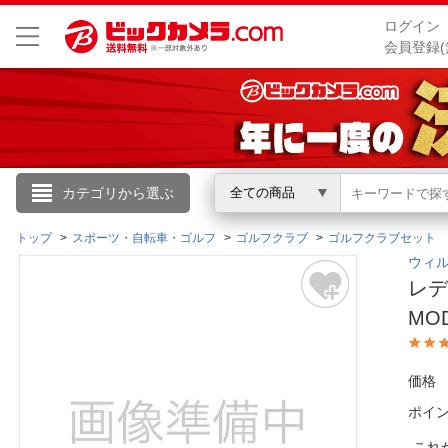
ログイン
会員登録(
こんにちは
カテゴリから選ぶ
全ての商品
ログイン
トップ
スポーツ・自転車・ゴルフ
ゴルフクラブ
ゴルフクラブセット
ウィル
レデ
新規会員登録
MO
会員メニュー
価格
お買いもの履歴
ポイ
閲覧履歴
これ