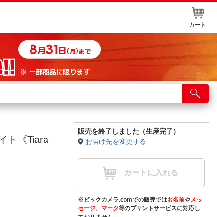
カート
店舗サービス
ット取り置き
イントカードWEB登録
販売を終了しました（生産完了）
ト《Tiara
お届け先を変更する
舗情報・店舗一覧
取り寄せ品入荷状況照会
カートに入れる
※ビックカメラ.comでの販売では
お名前
や
メッ
セージ
、
マーク
等のプリントサービスに対応し