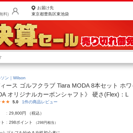
お届け先
無料)
東京都豊島区東池袋
商品をさがす
ランキングからさがす
ネ
カテゴリ一覧からさがす
ポ
ソン｜Wilson
ィース ゴルフクラブ Tiara MODA 8本セット ホワイ
店
DA オリジナルカーボンシャフト》 硬さ(Flex)：L
お
5.0
1
件の商品レビュー
お客様サポート
29,800円
（税込）
ント
298ポイント
（298円相当）
ご利用ガイド
からゴルフを始める女性初心者に。