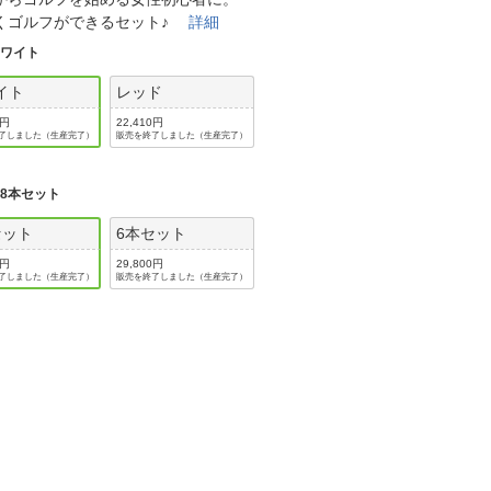
法
よくある質問・お問合せ
くゴルフができるセット♪
詳細
I
ホワイト
ご利用規約
イト
レッド
0円
22,410円
了しました（生産完了）
販売を終了しました（生産完了）
E
:
8本セット
セット
6本セット
0円
29,800円
了しました（生産完了）
販売を終了しました（生産完了）