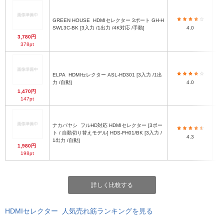
GREEN HOUSE
HDMIセレクター 3ポート GH-H
SWL3C-BK [3入力 /1出力 /4K対応 /手動]
4.0
3,780円
378pt
ELPA
HDMIセレクター ASL-HD301 [3入力 /1出
力 /自動]
4.0
1,470円
147pt
ナカバヤシ
フルHD対応 HDMIセレクター [3ポー
約
ト / 自動切り替えモデル] HDS-FH01/BK [3入力 /
4.3
1出力 /自動]
1,980円
198pt
詳しく比較する
HDMIセレクター 人気売れ筋ランキングを見る