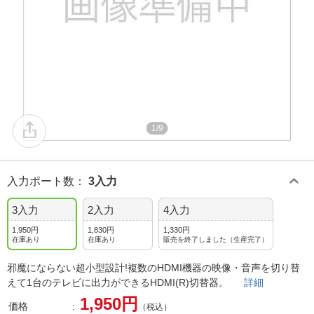
1/9
入力ポート数
：
3入力
3入力
2入力
4入力
1,950円
1,830円
1,330円
在庫あり
在庫あり
販売を終了しました（生産完了）
邪魔にならない超小型設計!複数のHDMI機器の映像・音声を切り替
えて1台のテレビに出力ができるHDMI(R)切替器。
詳細
1,950円
価格
（税込）