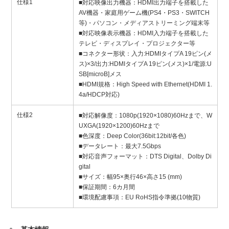
仕様1
■対応映像出力機器：HDMI出力端子を搭載した
AV機器・家庭用ゲーム機(PS4・PS3・SWITCH
等)・パソコン・メディアストリーミング端末等
■対応映像表示機器：HDMI入力端子を搭載した
テレビ・ディスプレイ・プロジェクター等
■コネクター形状：入力:HDMIタイプA 19ピン(メ
ス)×3/出力:HDMIタイプA 19ピン(メス)×1/電源:U
SB[microB]メス
■HDMI規格：High Speed with Ethernet(HDMI 1.
4a/HDCP対応)
仕様2
■対応解像度：1080p(1920×1080)60Hzまで、W
UXGA(1920×1200)60Hzまで
■色深度：Deep Color(36bit:12bit/各色)
■データレート：最大7.5Gbps
■対応音声フォーマット：DTS Digital、Dolby Di
gital
■サイズ：幅95×奥行46×高さ15 (mm)
■保証期間：6カ月間
■環境配慮事項：EU RoHS指令準拠(10物質)