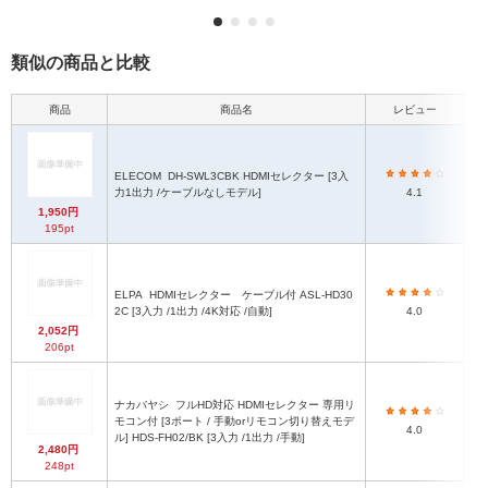
類似の商品と比較
商品
商品名
レビュー
本
ELECOM
DH-SWL3CBK HDMIセレクター [3入
力1出力 /ケーブルなしモデル]
4.1
1,950円
195pt
ELPA
HDMIセレクター ケーブル付 ASL-HD30
2C [3入力 /1出力 /4K対応 /自動]
4.0
2,052円
206pt
ナカバヤシ
フルHD対応 HDMIセレクター 専用リ
約
モコン付 [3ポート / 手動orリモコン切り替えモデ
4.0
ル] HDS-FH02/BK [3入力 /1出力 /手動]
2,480円
248pt