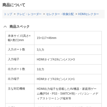
商品について
トップ
テレビ・レコーダー
セレクター・映像分配
HDMIセレクター
商品スペック
本体サイズ(高さ×
15×117×46mm
幅×奥行)mm
入力ポート数
3入力
入力端子
HDMIタイプA19ピン(メス)×3
出力ポート数
1出力
出力端子
HDMIタイプA19ピン(メス)×1
主な対応機種
HDMI出力端子を搭載したAV機器・家庭用ゲー
ム機(PS4・PS3・SWITCH等)・パソコン・メデ
ィアストリーミング端末等