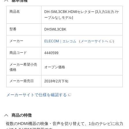
基本情報
商品名
DH-SWL3CBK HDMIセレクター [3入力1出力 /ケ
ーブルなしモデル]
型番
DHSWL3CBK
メーカー
ELECOM｜エレコム
（
メーカーサイトへ
）
商品コード
4440599
メーカー希望小売
オープン価格
価格
メーカー発売日
2018年2月下旬
メーカーサイトで仕様を確認する
商品の特徴
複数のHDMI機器の映像・音声を切り替えて、1台のテレビに出力