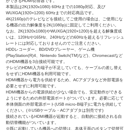
ができるHDMI切替器です。
本製品は2K(1920x1080) 60Hzまでの1080p対応、及び
WUXGA(1920×1200) 60Hzまでの対応商品です。
4K(2160p)のテレビなどを接続してご使用の場合は、ご使用にな
る機器の出力解像度を2K(1080p)に固定してご利用ください。
なお、2K(1920x1080)やWUXGA(1920×1200)を超える解像度或
いは、120Hzや165Hz、240Hzなどの60Hzを超えるリフレッシュ
レートには対応しておりませんのでご注意ください。
HDDレコーダー、BD/DVDプレーヤー、ゲーム機
(PlayStation(R)4、Nintendo Switch(TM)など)、Chromecastなど
のHDMI機器を3台接続可能です。
テレビのHDMI入力端子が不足していても、ケーブルの差し替え
をせずにHDMI機器を利用可能です。
HDMI機器から電力を供給するため、ACアダプタなど外部電源を
必要とせずに利用可能です。
HDMI機器からの電源供給が少ない場合でも、安定動作ができる
ようにするための外部電源ポートがついています。必要に応じて
本体側面の外部電源ポート(USB micro-B端子)に電力を供給して
ください。(※USBケーブル・ACアダプタは別売です)
接続されているHDMI機器が起動すると、自動的に接続される自
動切替機能がついています。
※既に起動している機器への切替は、本体天面のボタンで切替可