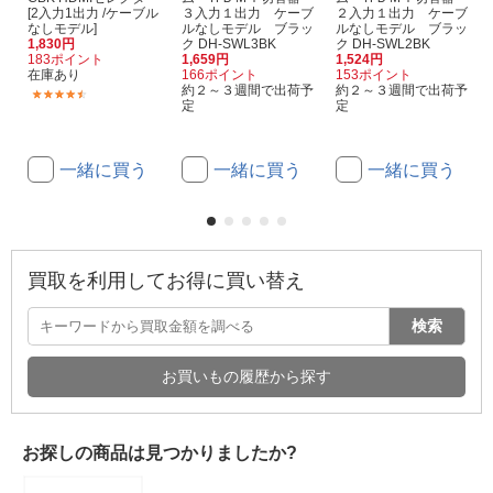
[2入力1出力 /ケーブル
３入力１出力 ケーブ
２入力１出力 ケーブ
なしモデル]
ルなしモデル ブラッ
ルなしモデル ブラッ
1,830円
ク DH-SWL3BK
ク DH-SWL2BK
183ポイント
1,659円
1,524円
在庫あり
166ポイント
153ポイント
約２～３週間で出荷予
約２～３週間で出荷予
(34)
定
定
一緒に買う
一緒に買う
一緒に買う
買取を利用してお得に買い替え
検索
お買いもの履歴から探す
お探しの商品は見つかりましたか?