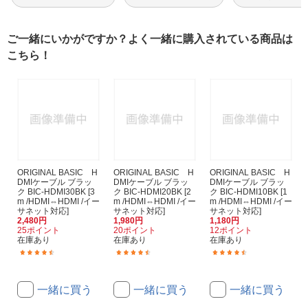
ご一緒にいかがですか？よく一緒に購入されている商品は
こちら！
ORIGINAL BASIC H
ORIGINAL BASIC H
ORIGINAL BASIC H
DMIケーブル ブラッ
DMIケーブル ブラッ
DMIケーブル ブラッ
ク BIC-HDMI30BK [3
ク BIC-HDMI20BK [2
ク BIC-HDMI10BK [1
m /HDMI⇔HDMI /イー
m /HDMI⇔HDMI /イー
m /HDMI⇔HDMI /イー
サネット対応]
サネット対応]
サネット対応]
2,480円
1,980円
1,180円
25ポイント
20ポイント
12ポイント
在庫あり
在庫あり
在庫あり
(170)
(248)
(625)
一緒に買う
一緒に買う
一緒に買う