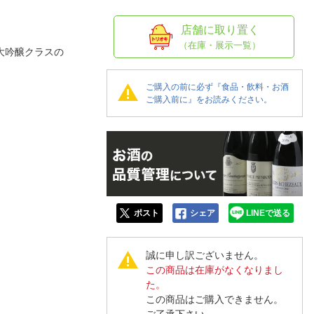
人窓口
R情報
店舗に取り置く
（在庫・展示一覧）
大吟醸クラスの
ご購入の前に必ず『食品・飲料・お酒
ご購入前に』をお読みください。
nglish / 中文
ポスト
シェア
LINEで送る
誠に申し訳ございません。
この商品は在庫がなくなりまし
た。
この商品はご購入できません。