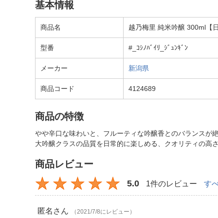
基本情報
商品名
越乃梅里 純米吟醸 300ml【
型番
#_ｺｼﾉﾊﾞｲﾘ_ｼﾞｭﾝｷﾞﾝ
メーカー
新潟県
商品コード
4124689
商品の特徴
やや辛口な味わいと、フルーティな吟醸香とのバランスが
大吟醸クラスの品質を日常的に楽しめる、クオリティの高
商品レビュー
5.0
1件のレビュー
す
匿名
さん
（2021/7/8にレビュー）