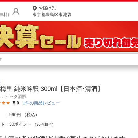
お届け先
無料)
東京都豊島区東池袋
商品をさがす
ランキングからさがす
ネ
カテゴリ一覧からさがす
ポ
県
梅里 純米吟醸 300ml【日本酒･清酒】
店
元：ビック酒販
5.0
1
件の商品レビュー
お
お客様サポート
990円
（税込）
ント
30ポイント
（30円相当）
ご利用ガイド