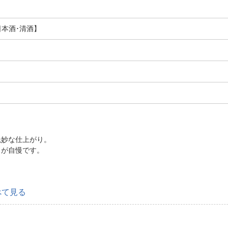
日本酒･清酒】
絶妙な仕上がり。
さが自慢です。
べて見る