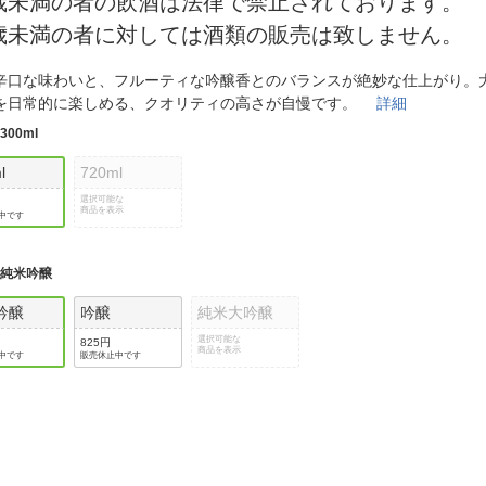
0歳未満の者の飲酒は法律で禁止されております。
法
よくある質問・お問合せ
0歳未満の者に対しては酒類の販売は致しません。
I
ご利用規約
辛口な味わいと、フルーティな吟醸香とのバランスが絶妙な仕上がり。
を日常的に楽しめる、クオリティの高さが自慢です。
詳細
:
300ml
E
l
720ml
選択可能な
商品を表示
中です
:
純米吟醸
吟醸
吟醸
純米大吟醸
選択可能な
825円
商品を表示
中です
販売休止中です