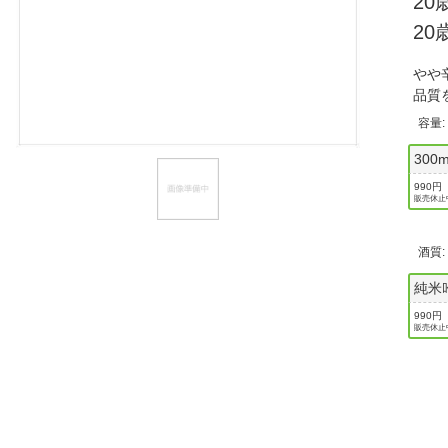
2
ほしいもの
2
お知らせ
やや
品質
容量
300m
990円
販売休止
酒質
純米
990円
販売休止