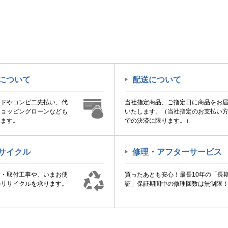
について
配送について
ードやコンビ二先払い、代
当社指定商品、ご指定日に商品をお
ショッピングローンなども
いたします。（当社指定のお支払い
けます。
での決済に限ります。）
サイクル
修理・アフターサービス
置・取付工事や、いまお使
買ったあとも安心！最長10年の「長
のリサイクルを承ります。
証」保証期間中の修理回数は無制限