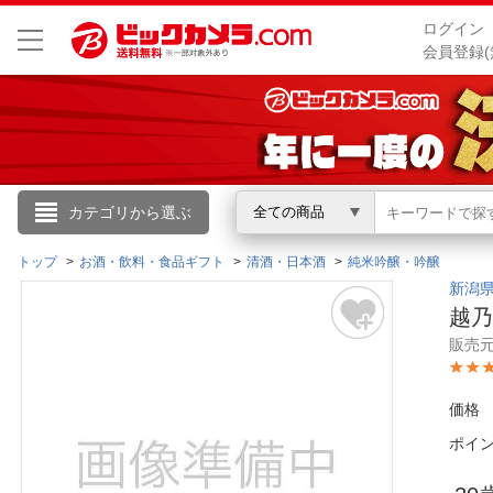
ログイン
会員登録(
こんにちは
カテゴリから選ぶ
全ての商品
ログイン
トップ
お酒・飲料・食品ギフト
清酒・日本酒
純米吟醸・吟醸
新潟
越乃
新規会員登録
販売
会員メニュー
価格
お買いもの履歴
ポイ
閲覧履歴