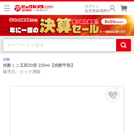
ログイン
会員登録(無料)
焼酎
焼酎ミニ五郎20度 220ml【焼酎甲類】
販売元：ビック酒販