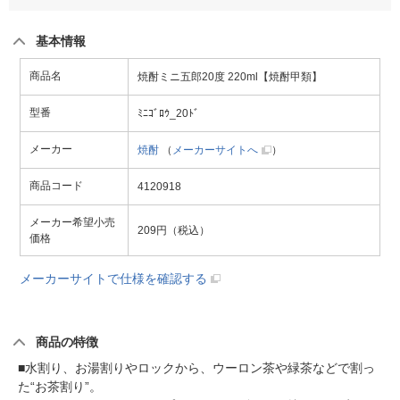
基本情報
商品名
焼酎ミニ五郎20度 220ml【焼酎甲類】
型番
ﾐﾆｺﾞﾛｳ_20ﾄﾞ
メーカー
焼酎
（
メーカーサイトへ
）
商品コード
4120918
メーカー希望小売
209円（税込）
価格
メーカーサイトで仕様を確認する
商品の特徴
■水割り、お湯割りやロックから、ウーロン茶や緑茶などで割っ
た“お茶割り”。