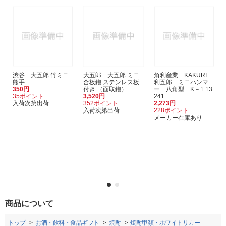
渋谷 大五郎 竹ミニ
大五郎 大五郎 ミニ
角利産業 KAKURI
熊手
合板鉋 ステンレス板
利五郎 ミニハンマ
350円
付き （面取鉋）
ー 八角型 K－1 13
35ポイント
3,520円
241
入荷次第出荷
352ポイント
2,273円
入荷次第出荷
228ポイント
メーカー在庫あり
商品について
トップ
お酒・飲料・食品ギフト
焼酎
焼酎甲類・ホワイトリカー