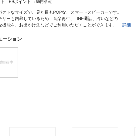
法
ント
69ポイント
（69円相当）
よくある質問・お問合せ
I
パクトなサイズで、見た目もPOPな、スマートスピーカーです。
ご利用規約
テリーも内蔵しているため、音楽再生、LINE通話、占いなどの
な機能を、お出かけ先などでご利用いただくことができます。
詳細
エーション
E