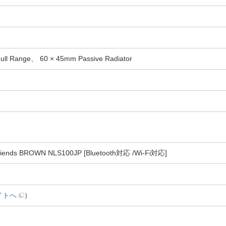
ll Range、 60 × 45mm Passive Radiator
ds BROWN NLS100JP [Bluetooth対応 /Wi-Fi対応]
イトへ
）