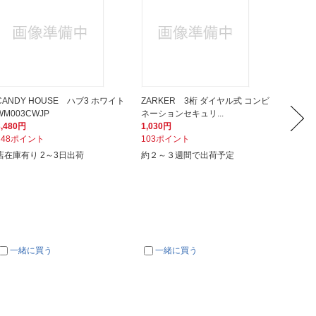
CANDY HOUSE ハブ3 ホワイト
ZARKER 3桁 ダイヤル式 コンビ
TOT
WM003CWJP
ネーションセキュリ...
ハンドル
3,480円
1,030円
2,585
348ポイント
103ポイント
26ポイ
店在庫有り 2～3日出荷
約２～３週間で出荷予定
次回入
一緒に買う
一緒に買う
一