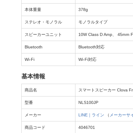
本体重量
378g
ステレオ・モノラル
モノラルタイプ
スピーカーユニット
10W Class D Amp、 45mm Fu
Bluetooth
Bluetooth対応
Wi-Fi
Wi-Fi対応
基本情報
商品名
スマートスピーカー Clova Frien
型番
NLS100JP
メーカー
LINE｜ライン
（
メーカーサ
商品コード
4046701