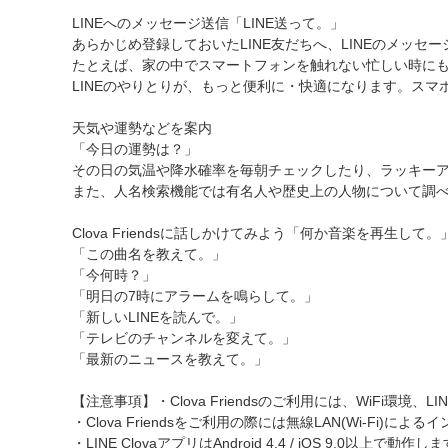
LINEへのメッセージ送信「LINE送って。」
あらかじめ登録しておいたLINE友だちへ、LINEのメッセ
たとえば、家の中でスマートフォンを触れない忙しい時にも
LINEのやりとりが、もっと便利に・快適になります。スマホ
天気や運勢などを案内
「今日の運勢は？」
その日の気温や降水確率を毎朝チェックしたり、ラッキー
また、人名検索機能では有名人や歴史上の人物について調
Clova Friendsに話しかけてみよう「何か音楽を再生して。
「この曲名を教えて。」
「今何時？」
「明日の7時にアラームを鳴らして。」
「新しいLINEを読んで。」
「テレビのチャンネルを変えて。」
「最新のニュースを教えて。」
【注意事項】・Clova Friendsのご利用には、WiFi環境、LI
・Clova Friendsをご利用の際には無線LAN(Wi-Fi)
・LINE ClovaアプリはAndroid 4.4 / iOS 9.0以上