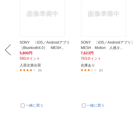
xt AC
SONY 〔iOS／Androidアプリ
SONY 〔iOS／Androidアプリ
.
［Bluetooth4.0］ MESH...
MESH Motion 人感タ...
5,800円
7,623円
580ポイント
763ポイント
入荷次第出荷
在庫あり
(3)
(2)
一緒に買う
一緒に買う