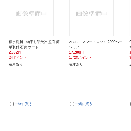
〕
積水樹脂 物干し竿受け 壁面 簡
Aqara スマートロック J200ベー
単取付 石膏 ボード...
シック
2,332円
17,280円
24ポイント
1,728ポイント
在庫あり
在庫あり
一緒に買う
一緒に買う