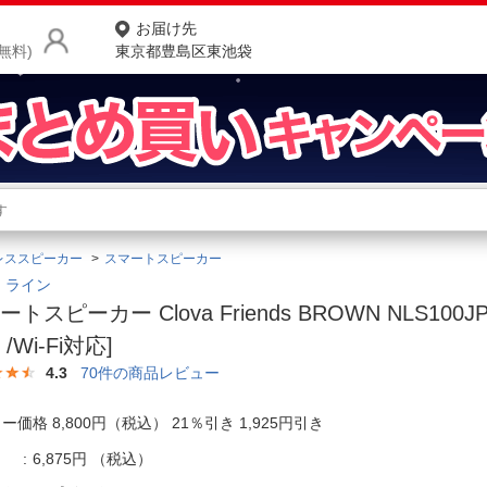
お届け先
無料)
東京都豊島区東池袋
商品をさがす
ランキングからさがす
ネ
レススピーカー
スマートスピーカー
カテゴリ一覧からさがす
ポ
E｜ライン
トスピーカー Clova Friends BROWN NLS100JP [
店
/Wi-Fi対応]
お
4.3
70
件の商品レビュー
お客様サポート
ー価格 8,800円（税込） 21％引き 1,925円引き
ご利用ガイド
6,875円
（税込）