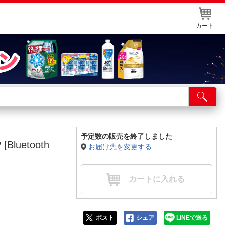
カート
店舗サービス
ット取り置き
イントカードWEB登録
予定数の販売を終了しました
Bluetooth
お届け先を変更する
舗情報・店舗一覧
取り寄せ品入荷状況照会
カートに入れる
ポスト
シェア
LINEで送る