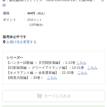
著：冨樫義博のコミックス「HUNTER×HUNTER」の第34巻！
詳
細
価格
484円
（税込）
ポイント
15ポイント
（15円相当）
販売休止中です
お届け先を変更する
シリーズ一
【ハンター試験編 ～ 天空闘技場編】：1-12巻
こちら
【幻影旅団編 ～ グリードアイランド編】：13-21巻
こちら
【キメラアント編 ～ 会長選挙編】：22-32巻
こちら
【暗黒大陸編】：33巻～
こちら
カートに入れる