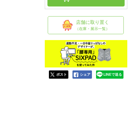
人窓口
R情報
店舗に取り置く
（在庫・展示一覧）
nglish / 中文
ポスト
シェア
LINEで送る