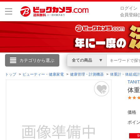
ログイン
会員登録(
こんにちは
カテゴリから選ぶ
全ての商品
ログイン
トップ
ビューティー・健康家電
健康管理・計測機器
体重計・体組成計
TAN
体重
新規会員登録
会員メニュー
価格
ポイ
お買いもの履歴
閲覧履歴