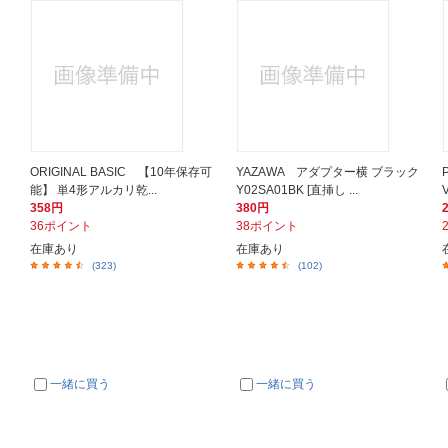
・
ORIGINAL BASIC 【10年保存可
YAZAWA アダプター横 ブラック
能】 単4形アルカリ乾...
Y02SA01BK [直挿し ...
358円
380円
36ポイント
38ポイント
在庫あり
在庫あり
(323)
(102)
一緒に買う
一緒に買う