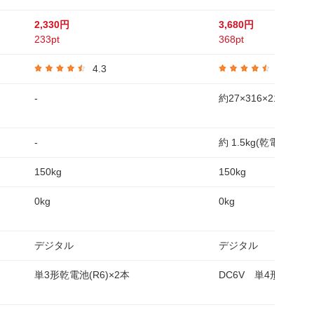
2,330円
3,680円
233pt
368pt
4.3
4.5
-
約27×316×217mm
-
約 1.5kg(乾電池含む)
150kg
150kg
0kg
0kg
デジタル
デジタル
単3形乾電池(R6)×2本
DC6V 単4形乾電池(R