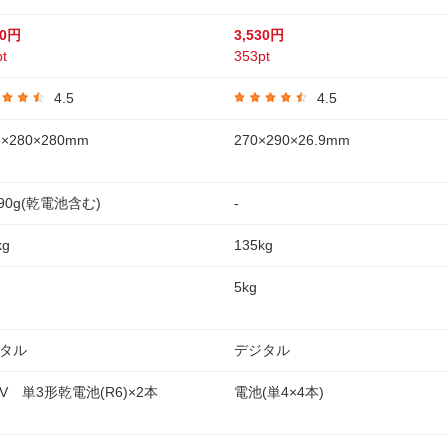
50円
3,530円
t
353pt
4.5
4.5
×280×280mm
270×290×26.9mm
990g(乾電池含む)
-
kg
135kg
5kg
タル
デジタル
3V 単3形乾電池(R6)×2本
電池(単4×4本)