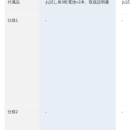
付属品
お試し単3乾電池×2本、取扱説明書
お試
仕様1
-
-
仕様2
-
-