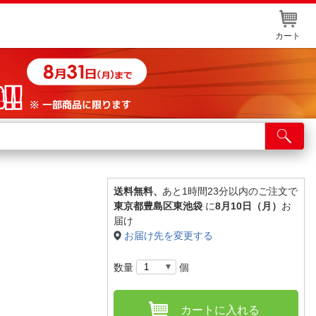
カート
店舗サービス
ット取り置き
イントカードWEB登録
送料無料、
あと1時間23分以内のご注文で
東京都豊島区東池袋
に
8月10日（月）
お
舗情報・店舗一覧
届け
お届け先を変更する
取り寄せ品入荷状況照会
数量
個
カートに入れる