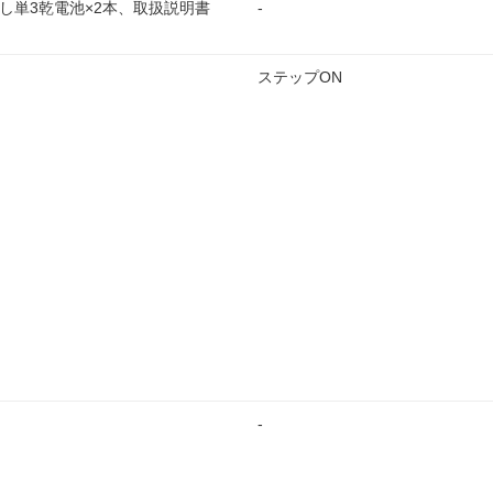
し単3乾電池×2本、取扱説明書
-
ステップON
-