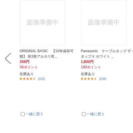
ット H
ORIGINAL BASIC 【10年保存可
Panasonic テーブルタップ ザ
能】 単3形アルカリ乾...
タップＸ ホワイト ...
358円
1,800円
36ポイント
180ポイント
在庫あり
在庫あり
(320)
(239)
一緒に買う
一緒に買う