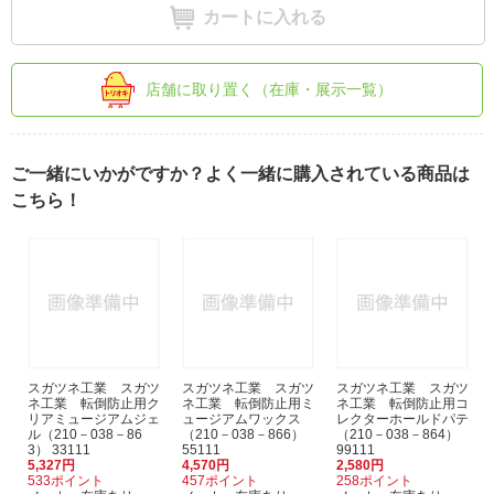
カートに入れる
店舗に取り置く（在庫・展示一覧）
ご一緒にいかがですか？よく一緒に購入されている商品は
こちら！
スガツネ工業 スガツ
スガツネ工業 スガツ
スガツネ工業 スガツ
ネ工業 転倒防止用ク
ネ工業 転倒防止用ミ
ネ工業 転倒防止用コ
リアミュージアムジェ
ュージアムワックス
レクターホールドパテ
ル（210－038－86
（210－038－866）
（210－038－864）
3） 33111
55111
99111
5,327円
4,570円
2,580円
533ポイント
457ポイント
258ポイント