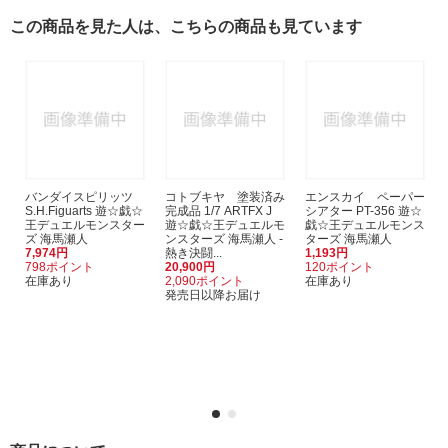
この商品を見た人は、こちらの商品も見ています
バンダイスピリッツ
コトブキヤ 塗装済み
エンスカイ ペーパー
S.H.Figuarts 遊☆戯☆
完成品 1/7 ARTFX J
シアター PT-356 遊☆
王デュエルモンスター
遊☆戯☆王デュエルモ
戯☆王デュエルモンス
ズ 海馬瀬人
ンスターズ 海馬瀬人 -
ターズ 海馬瀬人
7,974円
熱き決闘...
1,193円
798ポイント
20,900円
120ポイント
在庫あり
2,090ポイント
在庫あり
発売日以降お届け