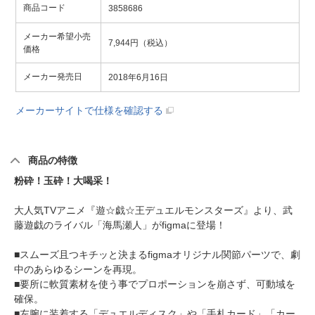
商品コード
3858686
メーカー希望小売
7,944円（税込）
価格
メーカー発売日
2018年6月16日
メーカーサイトで仕様を確認する
商品の特徴
粉砕！玉砕！大喝采！
大人気TVアニメ『遊☆戯☆王デュエルモンスターズ』より、武
藤遊戯のライバル「海馬瀬人」がfigmaに登場！
■スムーズ且つキチッと決まるfigmaオリジナル関節パーツで、劇
中のあらゆるシーンを再現。
■要所に軟質素材を使う事でプロポーションを崩さず、可動域を
確保。
■左腕に装着する「デュエルディスク」や「手札カード」「カー