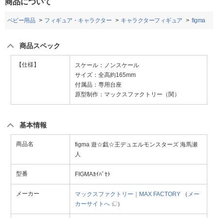
商品について
ー・ベビー用品
フィギュア・キャラクター
キャラクターフィギュア
figma
商品スペック
【仕様】
スケール：ノンスケール
サイズ：全高約165mm
付属品：専用台座
原型制作：マックスファクトリー（関）
基本情報
商品名
figma 遊☆戯☆王デュエルモンスターズ 海馬瀬
人
型番
FIGMAｶｲﾊﾞｾﾄ
メーカー
マックスファクトリー｜MAX FACTORY
（
メー
カーサイトへ
）