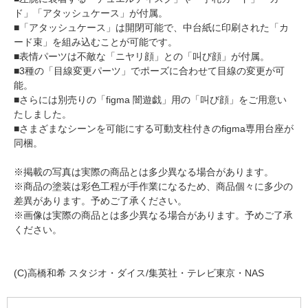
ド」「アタッシュケース」が付属。
■「アタッシュケース」は開閉可能で、中台紙に印刷された「カ
ード束」を組み込むことが可能です。
■表情パーツは不敵な「ニヤリ顔」との「叫び顔」が付属。
■3種の「目線変更パーツ」でポーズに合わせて目線の変更が可
能。
■さらには別売りの「figma 闇遊戯」用の「叫び顔」をご用意い
たしました。
■さまざまなシーンを可能にする可動支柱付きのfigma専用台座が
同梱。
※掲載の写真は実際の商品とは多少異なる場合があります。
※商品の塗装は彩色工程が手作業になるため、商品個々に多少の
差異があります。予めご了承ください。
※画像は実際の商品とは多少異なる場合があります。予めご了承
ください。
(C)高橋和希 スタジオ・ダイス/集英社・テレビ東京・NAS