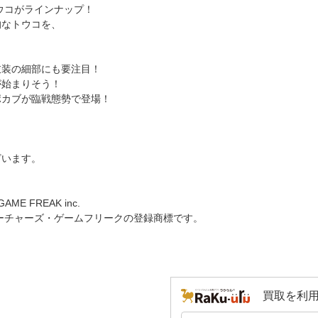
ウコがラインナップ！
的なトウコを、
衣装の細部にも要注目！
が始まりそう！
ポカブが臨戦態勢で登場！
ざいます。
/GAME FREAK inc.
リーチャーズ・ゲームフリークの登録商標です。
買取を利