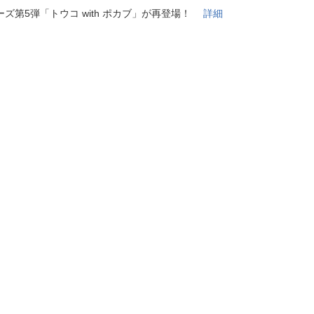
法
よくある質問・お問合せ
ーズ第5弾「トウコ with ポカブ」が再登場！
詳細
I
ご利用規約
E