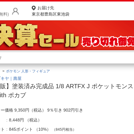
お届け先
無料)
東京都豊島区東池袋
商品をさがす
ランキングからさがす
ネ
ポケモン 人形・フィギュア
カテゴリ一覧からさがす
ポ
ブキヤ｜壽屋
販】塗装済み完成品 1/8 ARTFX J ポケットモン
店
ith ポカブ
お
ー価格 9,350円（税込） 9％引き 902円引き
お客様サポート
8,448円
（税込）
ご利用ガイド
ント
845ポイント
（
10%
）
（845円相当）