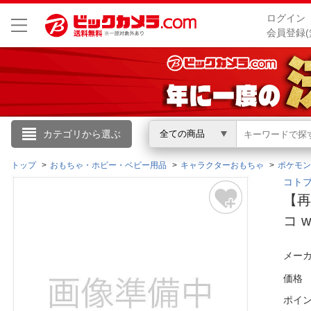
ログイン
会員登録(
こんにちは
カテゴリから選ぶ
全ての商品
ログイン
トップ
おもちゃ・ホビー・ベビー用品
キャラクターおもちゃ
ポケモン
コト
【再
新規会員登録
コ w
会員メニュー
メーカ
お買いもの履歴
価格
ポイ
閲覧履歴