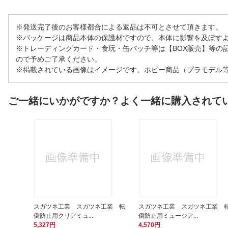
※発送完了後のお客様都合による返品は不可とさせて頂きます。
※パッケージは商品本体の保護材ですので、本体に影響を及ぼす
※トレーディングカード・食玩・缶バッチ等は【BOX販売】等の
ので予めご了承ください。
※掲載されている画像はイメージです。ホビー商品（プラモデル
ご一緒にいかがですか？よく一緒に購入されて
スガツネ工業 スガツネ工業 転
スガツネ工業 スガツネ工業 
倒防止用クリアミュ...
倒防止用ミュージア...
5,327円
4,570円