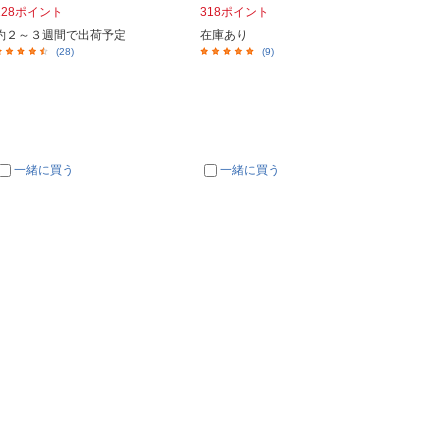
128ポイント
318ポイント
約２～３週間で出荷予定
在庫あり
(28)
(9)
一緒に買う
一緒に買う