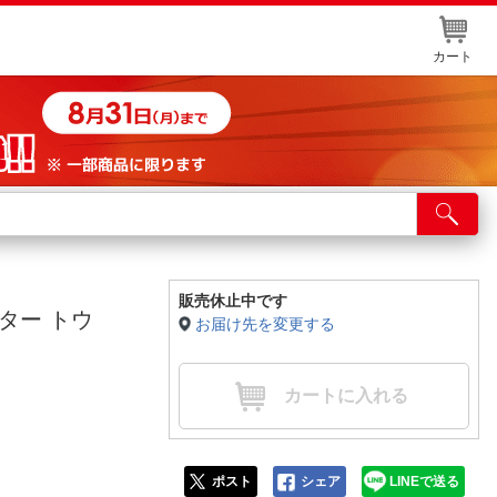
カート
店舗サービス
ット取り置き
イントカードWEB登録
販売休止中です
スター トウ
お届け先を変更する
舗情報・店舗一覧
取り寄せ品入荷状況照会
カートに入れる
ポスト
シェア
LINEで送る