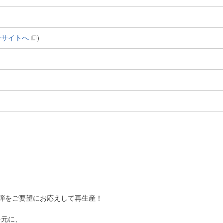
ーサイトへ
）
弾をご要望にお応えして再生産！
を元に、