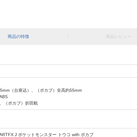
商品の特徴
商品レビュー
5mm（台座込）、（ポカブ）全高約55mm
ABS
、（ポカブ）折田航
RTFX J ポケットモンスター トウコ with ポカブ