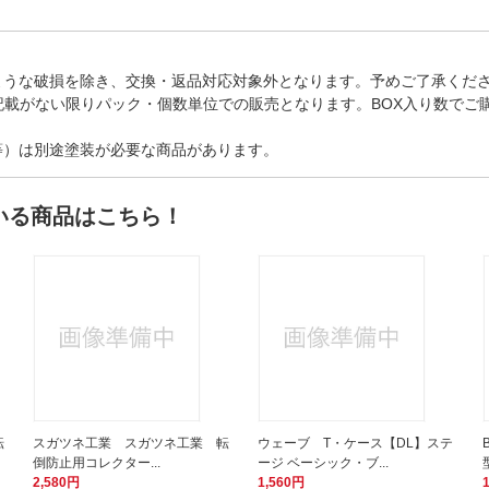
ような破損を除き、交換・返品対応対象外となります。予めご了承くだ
記載がない限りパック・個数単位での販売となります。BOX入り数でご
等）は別途塗装が必要な商品があります。
いる商品はこちら！
転
スガツネ工業 スガツネ工業 転
ウェーブ T・ケース【DL】ステ
倒防止用コレクター...
ージ ベーシック・ブ...
2,580円
1,560円