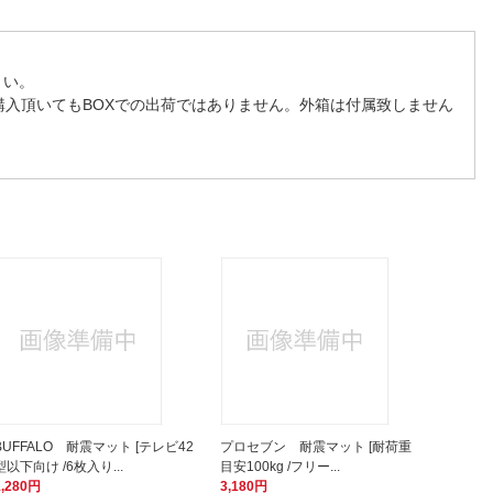
さい。
購入頂いてもBOXでの出荷ではありません。外箱は付属致しません
BUFFALO 耐震マット [テレビ42
プロセブン 耐震マット [耐荷重
型以下向け /6枚入り...
目安100kg /フリー...
1,280円
3,180円