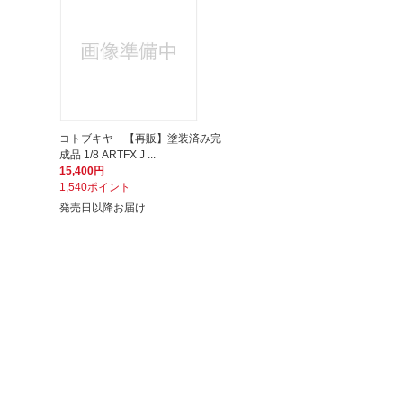
コトブキヤ 【再販】塗装済み完
成品 1/8 ARTFX J ...
15,400円
1,540ポイント
発売日以降お届け