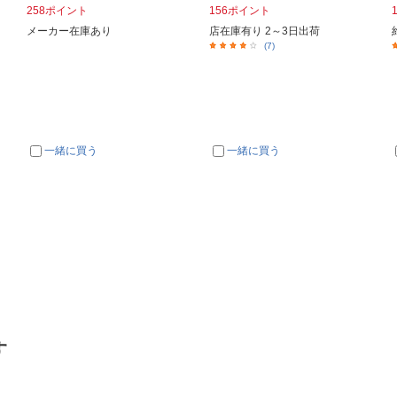
258ポイント
156ポイント
メーカー在庫あり
店在庫有り 2～3日出荷
(7)
一緒に買う
一緒に買う
す