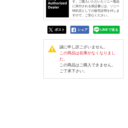
人窓口
す。ご購入いただいたソニー製品
に添付される保証書には、ソニー
特約店としての販売証明を付しま
R情報
すので、ご安心ください。
ポスト
シェア
LINEで送る
nglish / 中文
誠に申し訳ございません。
この商品は在庫がなくなりまし
た。
この商品はご購入できません。
ご了承下さい。