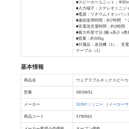
■スピーカーユニット：Φ30mm
■入力端子：ステレオミニジ
■電源：リチウムイオンバッ
■連続使用時間：約7時間 *
■充電池充電時間：約3時間
■最大外形寸法 (幅 x高さ x奥行)
■質量：約335g
■付属品：送信機（1）、充電
ケーブル（1）
基本情報
商品名
ウェアラブルネックスピーカー 
型番
SRSWS1
メーカー
SONY｜ソニー
（
メーカーサ
商品コード
3790562
メーカー希望小売価格
オープン価格