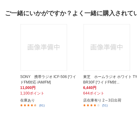
ご一緒にいかがですか？よく一緒に購入されて
SONY 携帯ラジオ ICF-506 [ワイ
東芝 ホームラジオ ホワイト T
ドFM対応 /AM/FM]
BR30F [ワイドFM対...
11,000円
6,440円
1,100ポイント
644ポイント
在庫あり
店在庫有り 2～3日出荷
(91)
(51)