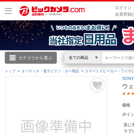
ログイン
会員登録(
こんにちは
カテゴリから選ぶ
全ての商品
ログイン
トップ
オーディオ・電子ピアノ・カー用品
スマートスピーカー・ワイヤ
SON
ウェ
新規会員登録
価格
会員メニュー
ポイ
お買いもの履歴
音に
閲覧履歴
ラブ