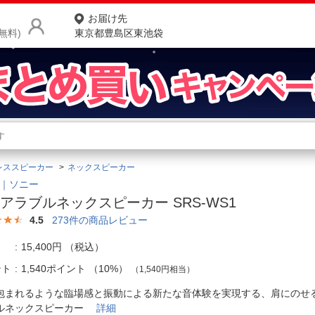
お届け先
無料)
東京都豊島区東池袋
商品をさがす
ランキングからさがす
ネ
レススピーカー
ネックスピーカー
カテゴリ一覧からさがす
ポ
Y｜ソニー
アラブルネックスピーカー SRS-WS1
店
4.5
273
件の商品レビュー
お
15,400円
（税込）
お客様サポート
ント
1,540ポイント
（
10%
）
（1,540円相当）
包まれるような臨場感と振動による新たな音体験を実現する、肩にのせ
ご利用ガイド
ルネックスピーカー
詳細