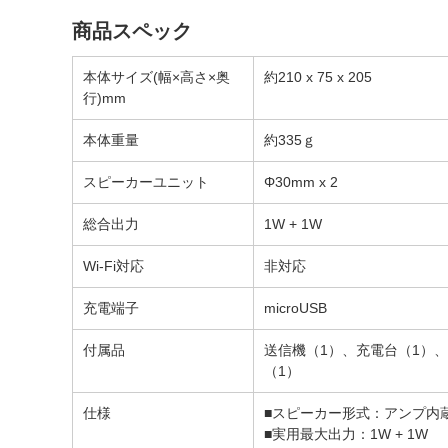
商品スペック
本体サイズ(幅×高さ×奥
約210 x 75 x 205
行)mm
本体重量
約335ｇ
スピーカーユニット
Φ30mm x 2
総合出力
1W + 1W
Wi-Fi対応
非対応
充電端子
microUSB
付属品
送信機（1）、充電台（1）
（1）
仕様
■スピーカー形式：アンプ内
■実用最大出力：1W + 1W