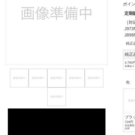
ポイ
ほしいもの
定期
お知らせ
［対応
J97
J89
純正
純正
4,780
在庫あり
色
:
ブラ
729円
店在庫有り
出荷