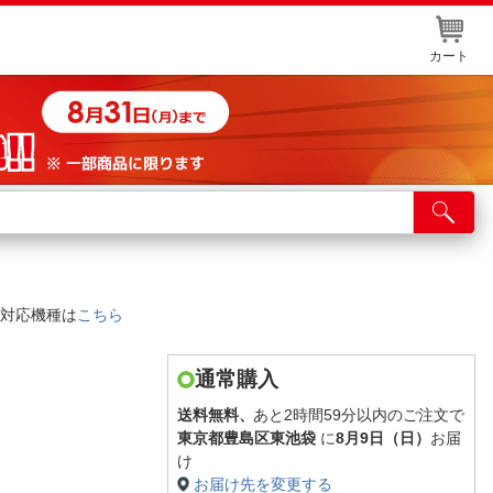
カート
店舗サービス
ット取り置き
イントカードWEB登録
対応機種は
こちら
舗情報・店舗一覧
取り寄せ品入荷状況照会
通常購入
送料無料、
あと2時間59分以内のご注文で
東京都豊島区東池袋
に
8月9日（日）
お届
け
お届け先を変更する