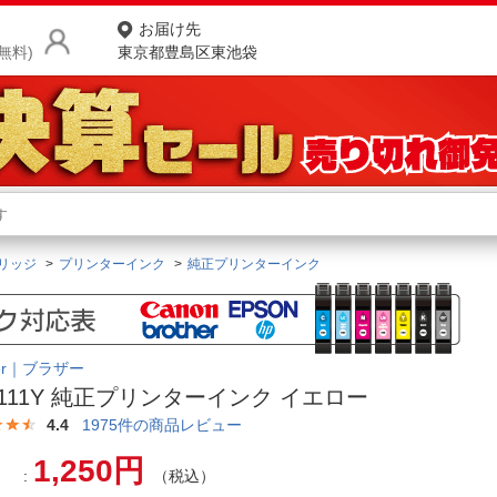
お届け先
無料)
東京都豊島区東池袋
商品をさがす
ランキングからさがす
ネ
リッジ
プリンターインク
純正プリンターインク
カテゴリ一覧からさがす
ポ
店
her｜ブラザー
お
3111Y 純正プリンターインク イエロー
お客様サポート
4.4
1975
件の商品レビュー
1,250円
ご利用ガイド
（税込）