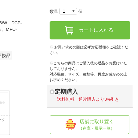
人窓口
数量
個
R情報
B/W、DCP-
3N、MFC-
カートに入れる
nglish / 中文
※ お買い求めの際は必ず対応機種をご確認くだ
さい。
互換品
※こちらの商品はご購入後の返品をお受けいた
しておりません。
対応機種、サイズ、種類等、再度お確かめの上
お求めください。
定期購入
送料無料、通常購入より3%引き
ック
店舗に取り置く
（在庫・展示一覧）