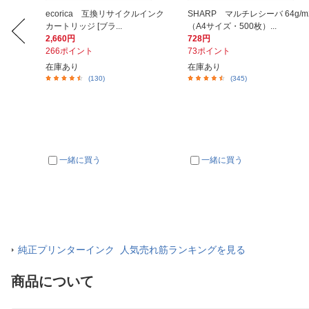
電ケーブル
ecorica 互換リサイクルインク
SHARP マルチレシーバ 64g/m
カートリッジ [ブラ...
（A4サイズ・500枚）...
2,660円
728円
266ポイント
73ポイント
在庫あり
在庫あり
(130)
(345)
一緒に買う
一緒に買う
純正プリンターインク 人気売れ筋ランキングを見る
商品について