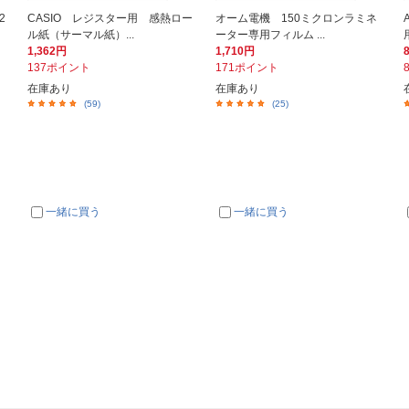
2
CASIO レジスター用 感熱ロー
オーム電機 150ミクロンラミネ
ル紙（サーマル紙）...
ーター専用フィルム ...
1,362円
1,710円
137ポイント
171ポイント
在庫あり
在庫あり
(59)
(25)
一緒に買う
一緒に買う