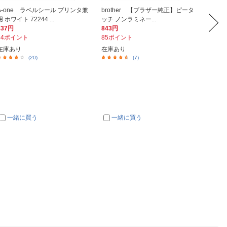
A-one ラベルシール プリンタ兼
brother 【ブラザー純正】ピータ
CAN
用 ホワイト 72244 ...
ッチ ノンラミネー...
ド （L判
837円
843円
743円
84ポイント
85ポイント
75ポイ
在庫あり
在庫あり
在庫あ
(20)
(7)
一緒に買う
一緒に買う
一