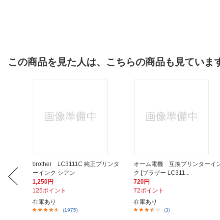
この商品を見た人は、こちらの商品も見ていま
11Y互換
brother LC3111C 純正プリンタ
オーム電機 互換プリンターイ
ーインク シアン
ク [ブラザー LC311...
1,250円
720円
125ポイント
72ポイント
在庫あり
在庫あり
(1975)
(3)