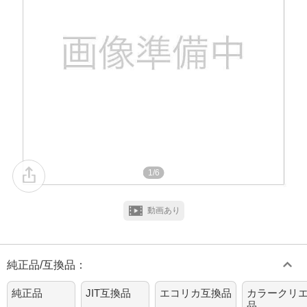
1/6
動画あり
純正品/互換品
：
純正品
JIT互換品
エコリカ互換品
カラークリ
品