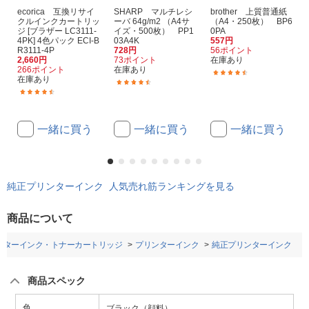
ecorica 互換リサイ
SHARP マルチレシ
brother 上質普通紙
クルインクカートリッ
ーバ 64g/m2 （A4サ
（A4・250枚） BP6
ジ [ブラザー LC3111-
イズ・500枚） PP1
0PA
4PK] 4色パック ECI-B
03A4K
557円
R3111-4P
728円
56ポイント
2,660円
73ポイント
在庫あり
266ポイント
在庫あり
(96)
在庫あり
(344)
(130)
一緒に買う
一緒に買う
一緒に買う
純正プリンターインク 人気売れ筋ランキングを見る
商品について
ンターインク・トナーカートリッジ
プリンターインク
純正プリンターインク
商品スペック
色
ブラック（顔料）