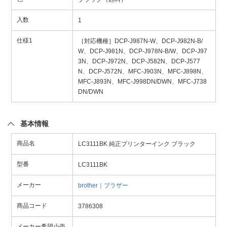
入数
1
仕様1
［対応機種］DCP-J987N-W、DCP-J982N-B/
W、DCP-J981N、DCP-J978N-B/W、DCP-J97
3N、DCP-J972N、DCP-J582N、DCP-J577
N、DCP-J572N、MFC-J903N、MFC-J898N、
MFC-J893N、MFC-J998DN/DWN、MFC-J738
DN/DWN
基本情報
商品名
LC3111BK 純正プリンターインク ブラック
型番
LC3111BK
メーカー
brother｜ブラザー
商品コード
3786308
メーカー希望小売