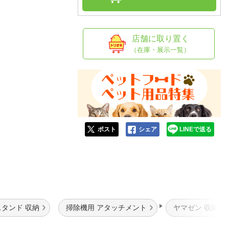
人窓口
R情報
店舗に取り置く
（在庫・展示一覧）
nglish / 中文
ポスト
シェア
LINEで送る
タンド 収納
掃除機用 アタッチメント
ヤマゼン 収納