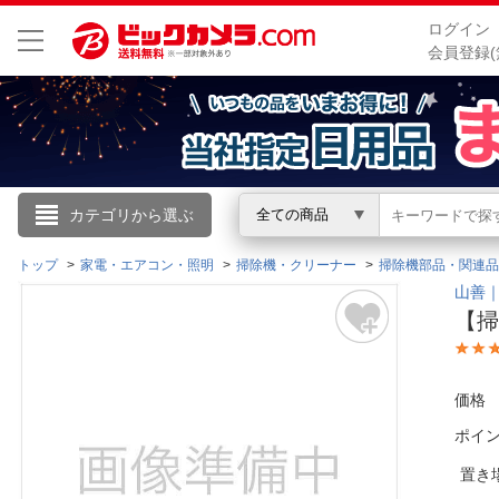
ログイン
会員登録(
こんにちは
カテゴリから選ぶ
全ての商品
ログイン
トップ
家電・エアコン・照明
掃除機・クリーナー
掃除機部品・関連品
山善｜
【掃
新規会員登録
会員メニュー
価格
ポイ
お買いもの履歴
置き
閲覧履歴