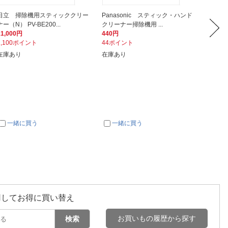
日立 掃除機用スティッククリー
Panasonic スティック・ハンド
Pana
ナー（N） PV-BE200...
クリーナー掃除機用 ...
クリーナ
11,000円
440円
440円
1,100ポイント
44ポイント
44ポイ
在庫あり
在庫あり
在庫あ
一緒に買う
一緒に買う
一
用してお得に買い替え
お買いもの履歴から探す
検索