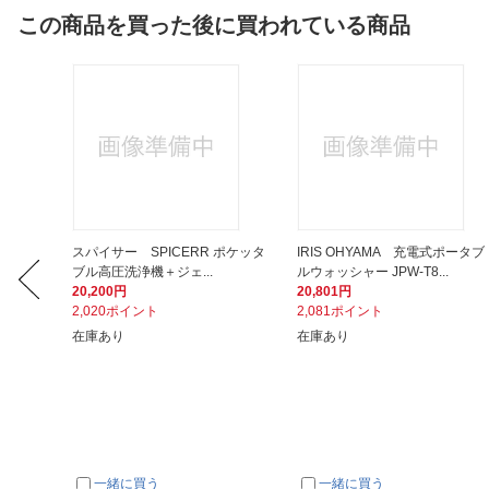
この商品を買った後に買われている商品
らず カ
スパイサー SPICERR ポケッタ
IRIS OHYAMA 充電式ポータブ
ブル高圧洗浄機＋ジェ...
ルウォッシャー JPW-T8...
20,200円
20,801円
2,020ポイント
2,081ポイント
在庫あり
在庫あり
一緒に買う
一緒に買う