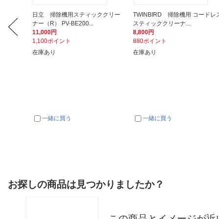
ク・ハンド
日立 掃除機用スティッククリー
TWINBIRD 掃除機用 コードレ
ナー（R） PV-BE200...
スティッククリーナ...
11,000円
8,800円
1,100ポイント
880ポイント
在庫あり
在庫あり
一緒に買う
一緒に買う
お探しの商品は見つかりましたか？
この商品とイメージが近