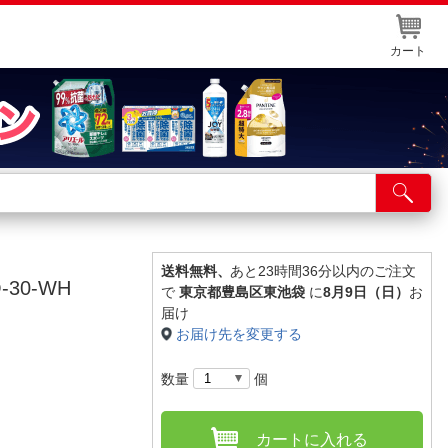
カート
店舗サービス
ット取り置き
イントカードWEB登録
送料無料、
あと23時間36分以内のご注文
30-WH
で
東京都豊島区東池袋
に
8月9日（日）
お
舗情報・店舗一覧
届け
お届け先を変更する
取り寄せ品入荷状況照会
数量
個
カートに入れる