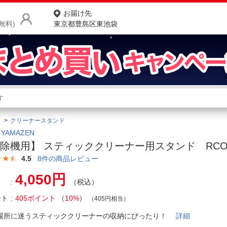
お届け先
無料)
東京都豊島区東池袋
商品をさがす
ランキングからさがす
ネ
クリーナースタンド
カテゴリ一覧からさがす
ポ
YAMAZEN
除機用】 スティッククリーナー用スタンド RCO-
店
4.5
8
件の商品レビュー
お
4,050円
（税込）
お客様サポート
ント
405ポイント
（
10%
）
（405円相当）
ご利用ガイド
場所に迷うスティッククリーナーの収納にぴったり！
詳細