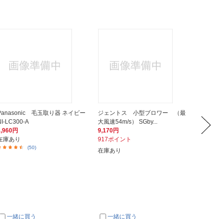
Panasonic 毛玉取り器 ネイビー
ジェントス 小型ブロワー （最
iRob
NI-LC300-A
大風速54m/s） SGby...
掃除機 
3,960円
9,170円
29,40
在庫あり
917ポイント
294ポ
(50)
在庫あり
在庫あ
一緒に買う
一緒に買う
一