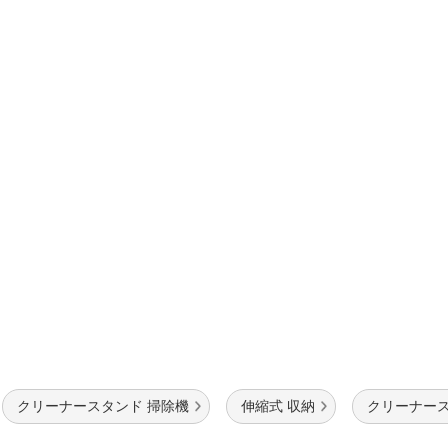
法
よくある質問・お問合せ
I
ご利用規約
E
クリーナースタンド 掃除機
伸縮式 収納
クリーナース