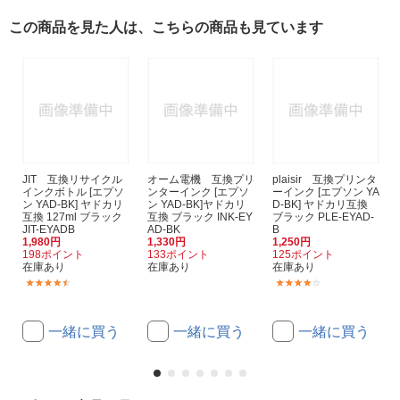
この商品を見た人は、こちらの商品も見ています
JIT 互換リサイクル
オーム電機 互換プリ
plaisir 互換プリンタ
インクボトル [エプソ
ンターインク [エプソ
ーインク [エプソン YA
ン YAD-BK] ヤドカリ
ン YAD-BK]ヤドカリ
D-BK] ヤドカリ互換
互換 127ml ブラック
互換 ブラック INK-EY
ブラック PLE-EYAD-
JIT-EYADB
AD-BK
B
1,980円
1,330円
1,250円
198ポイント
133ポイント
125ポイント
在庫あり
在庫あり
在庫あり
(10)
(9)
一緒に買う
一緒に買う
一緒に買う