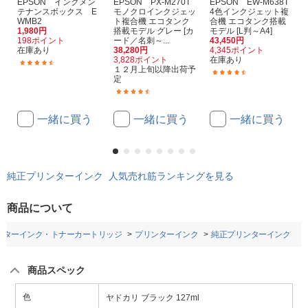
EPSON インクメン
EPSON PX-M270T
EPSON EW-M638T
テナンスボックス E
モノクロインクジェッ
4色インクジェット複
WMB2
ト複合機 エコタンク
合機 エコタンク搭載
1,980円
搭載モデル グレー [カ
モデル [L判～A4]
198ポイント
ード／名刺～...
43,450円
在庫あり
38,280円
4,345ポイント
3,828ポイント
在庫あり
(61)
１２月上旬以降出荷予
(12)
定
(6)
一緒に買う
一緒に買う
一緒に買う
純正プリンターインク 人気売れ筋ランキングを見る
商品について
ンターインク・トナーカートリッジ
プリンターインク
純正プリンターインク
商品スペック
色
ヤドカリ ブラック 127ml