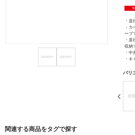
ほしいもの
お知らせ
・直
・カ
ーブ
・直
収納
・中
・キ
バリ
関連する商品をタグで探す