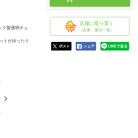
人窓口
R情報
店舗に取り置く
ック製透明チュ
（在庫・展示一覧）
マットがゆったり
nglish / 中文
ポスト
シェア
LINEで送る