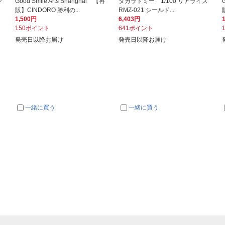
ン
Good Smile Arts Shanghai 【再
タカラトミー 1/100 リアライズ
販】CINDORO 勝利の...
RMZ-021 シールド...
1,500円
6,403円
150ポイント
641ポイント
発売日以降お届け
発売日以降お届け
一緒に買う
一緒に買う