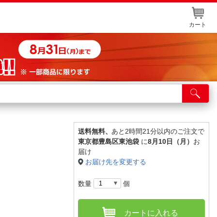
カート
店舗サービス
ット取り置き
イントカードWEB登録
送料無料、
あと2時間21分以内のご注文で
東京都豊島区東池袋
に
8月10日（月）
お
舗情報・店舗一覧
届け
お届け先を変更する
取り寄せ品入荷状況照会
数量
個
カートに入れる