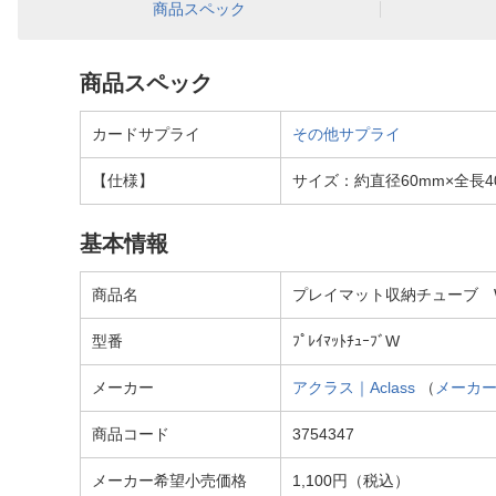
商品スペック
商品スペック
カードサプライ
その他サプライ
【仕様】
サイズ：約直径60mm×全長4
基本情報
商品名
プレイマット収納チューブ WID
型番
ﾌﾟﾚｲﾏｯﾄﾁｭｰﾌﾞW
メーカー
アクラス｜Aclass
（
メーカ
商品コード
3754347
メーカー希望小売価格
1,100円（税込）