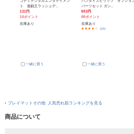
コナミデジタルエンタテイメン
バンダイスピリッツ オプショ
ト 遊戯王ラッシュデ...
パーツセット ガン...
131円
653円
14ポイント
66ポイント
在庫あり
在庫あり
(10)
一緒に買う
一緒に買う
プレイマットその他 人気売れ筋ランキングを見る
商品について