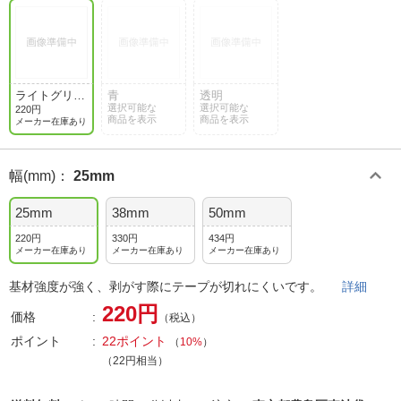
ライトグリー
青
透明
ン
選択可能な
選択可能な
220円
商品を表示
商品を表示
メーカー在庫あり
幅(mm)
：
25mm
25mm
38mm
50mm
220円
330円
434円
メーカー在庫あり
メーカー在庫あり
メーカー在庫あり
基材強度が強く、剥がす際にテープが切れにくいです。
詳細
220円
価格
（税込）
ポイント
22ポイント
（
10%
）
（22円相当）