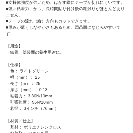
■支持体強度が強いため、はがす際にテープが切れにくいです。
■強い粘着力、かつ、長時間貼り付け後の糊残りがほとんどあり
ません。
■テープの流れ（縦）方向もカットできます。
■厚みが薄くしなやかさもあるため、凹凸面になじみやすいで
す。
【用途】
・鉄骨、塗装面の養生用途に。
【仕様】
・色： ライトグリーン
・幅（mm）： 25
・長さ（m）： 25
・厚さ（mm）： 0.13
・粘着力： 3.36N/10mm
・引張強度： 56N/10mm
・芯径： 3インチ（76mm）
【材質／仕上】
・基材： ポリエチレンクロス