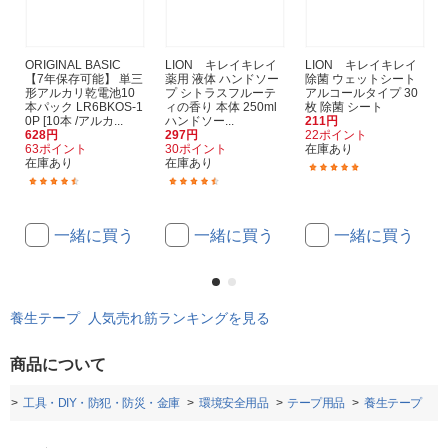
ORIGINAL BASIC
LION キレイキレイ
LION キレイキレイ
【7年保存可能】 単三
薬用 液体 ハンドソー
除菌 ウェットシート
形アルカリ乾電池10
プ シトラスフルーテ
アルコールタイプ 30
本パック LR6BKOS-1
ィの香り 本体 250ml
枚 除菌 シート
0P [10本 /アルカ...
ハンドソー...
211円
628円
297円
22ポイント
63ポイント
30ポイント
在庫あり
在庫あり
在庫あり
(93)
(940)
(81)
一緒に買う
一緒に買う
一緒に買う
養生テープ 人気売れ筋ランキングを見る
商品について
プ
工具・DIY・防犯・防災・金庫
環境安全用品
テープ用品
養生テープ