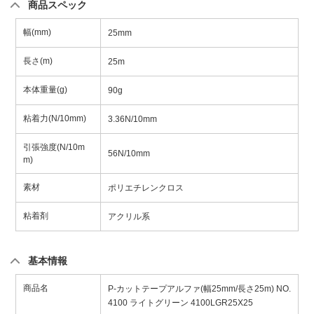
商品スペック
幅(mm)
25mm
長さ(m)
25m
本体重量(g)
90g
粘着力(N/10mm)
3.36N/10mm
引張強度(N/10m
56N/10mm
m)
素材
ポリエチレンクロス
粘着剤
アクリル系
基本情報
商品名
P-カットテープアルファ(幅25mm/長さ25m) NO.
4100 ライトグリーン 4100LGR25X25