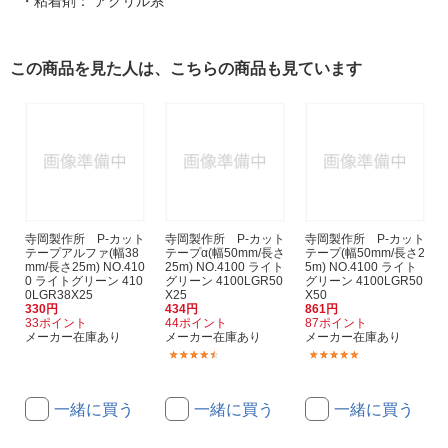
・粘着剤： アクリル系
この商品を見た人は、こちらの商品も見ています
寺岡製作所 P-カット
寺岡製作所 P-カット
寺岡製作所 P-カット
テープアルファ(幅38
テープα(幅50mm/長さ
テープ(幅50mm/長さ2
mm/長さ25m) NO.410
25m) NO.4100 ライト
5m) NO.4100 ライト
0 ライトグリーン 410
グリーン 4100LGR50
グリーン 4100LGR50
0LGR38X25
X25
X50
330円
434円
861円
33ポイント
44ポイント
87ポイント
メーカー在庫あり
メーカー在庫あり
メーカー在庫あり
(27)
(1)
一緒に買う
一緒に買う
一緒に買う