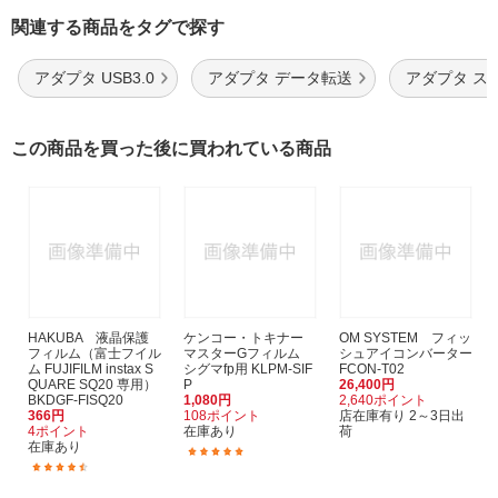
関連する商品をタグで探す
アダプタ USB3.0
アダプタ データ転送
アダプタ ス
この商品を買った後に買われている商品
HAKUBA 液晶保護
ケンコー・トキナー
OM SYSTEM フィッ
フィルム（富士フイル
マスターGフィルム
シュアイコンバーター
ム FUJIFILM instax S
シグマfp用 KLPM-SIF
FCON-T02
QUARE SQ20 専用）
P
26,400円
BKDGF-FISQ20
1,080円
2,640ポイント
366円
108ポイント
店在庫有り 2～3日出
4ポイント
在庫あり
荷
在庫あり
(2)
(3)