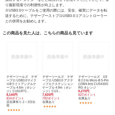
り撮影現場での利便性が向上します。
※USB3.0ケーブルをご使用の際には、安全、確実にデータを転
送するために、テザーブーストプロUSB3.0コアコントローラー
との併用をお勧めします。
この商品を見た人は、こちらの商品も見ています
テザーツールズ テザ
テザーツールズ テザ
テザーツールズ US
ープロ USB3.0マイク
ープロ USB3.0 アクテ
B 2.0 to Micro-B 5-Pin
ロBライトアングルケ
ィブエクステンション
(15ft/4.6m) CU5430O
ーブル 4.6m（オレン
ケーブル 4.9m（オレ
RG オレンジ
ジ）CU61RT1...
ンジ）CU3...
6,270円
8,140円
7,920円
627ポイント
814ポイント
792ポイント
在庫あり
店在庫有り 2～3日出
在庫あり
(1)
荷
(1)
(1)