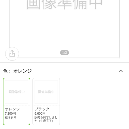
1/3
色
：
オレンジ
オレンジ
ブラック
7,200円
6,600円
在庫あり
販売を終了しまし
た（生産完了）