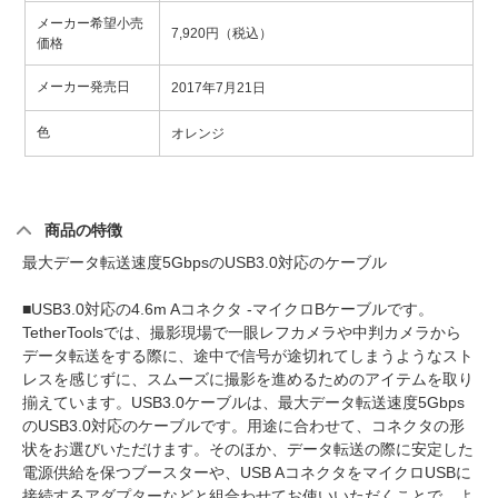
メーカー希望小売
7,920円（税込）
価格
メーカー発売日
2017年7月21日
色
オレンジ
商品の特徴
最大データ転送速度5GbpsのUSB3.0対応のケーブル
■USB3.0対応の4.6m Aコネクタ -マイクロBケーブルです。
TetherToolsでは、撮影現場で一眼レフカメラや中判カメラから
データ転送をする際に、途中で信号が途切れてしまうようなスト
レスを感じずに、スムーズに撮影を進めるためのアイテムを取り
揃えています。USB3.0ケーブルは、最大データ転送速度5Gbps
のUSB3.0対応のケーブルです。用途に合わせて、コネクタの形
状をお選びいただけます。そのほか、データ転送の際に安定した
電源供給を保つブースターや、USB AコネクタをマイクロUSBに
接続するアダプターなどと組合わせてお使いいただくことで、よ