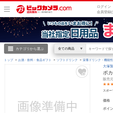
ログイン
会員登録(
こんにちは
カテゴリから選ぶ
全ての商品
ログイン
トップ
お酒・飲料・食品ギフト
ソフトドリンク
栄養ドリンク・機能性
大塚製
ポカ
新規会員登録
販売
会員メニュー
スポー
お買いもの履歴
価格
ポイ
閲覧履歴