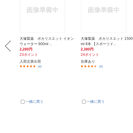
 PET
大塚製薬 ポカリスエット イオン
大塚製薬 ポカリスエット 1500
ウォーター 900ml ...
ml 8本 【スポーツド...
2,280円
2,380円
23ポイント
24ポイント
入荷次第出荷
在庫あり
(4)
(4)
一緒に買う
一緒に買う