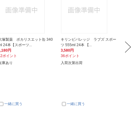
大塚製薬 ポカリスエット缶 340
キリンビバレッジ ラブズ スポー
キリン
ml 24本【スポーツ...
ツ 555ml 24本 【...
ツ 2000
3,180円
3,580円
2,380
32ポイント
36ポイント
24ポイ
在庫あり
入荷次第出荷
入荷次
一緒に買う
一緒に買う
一