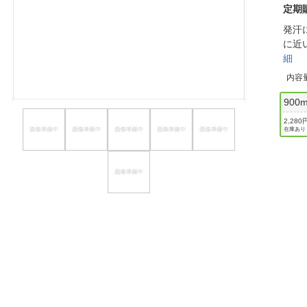
定期
ほしいもの
発汗
お知らせ
に近
細
内容
900m
2,280
在庫あり