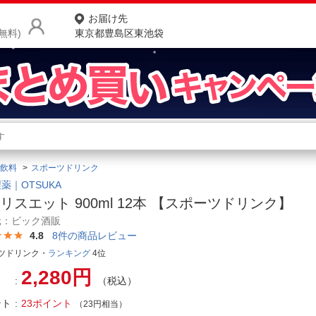
お届け先
無料)
東京都豊島区東池袋
商品をさがす
ランキングからさがす
ネ
飲料
スポーツドリンク
カテゴリ一覧からさがす
ポ
薬｜OTSUKA
リスエット 900ml 12本 【スポーツドリンク】
店
元：ビック酒販
4.8
8
件の商品レビュー
お
ツドリンク・
ランキング
4位
お客様サポート
2,280円
（税込）
ご利用ガイド
ント
23ポイント
（23円相当）