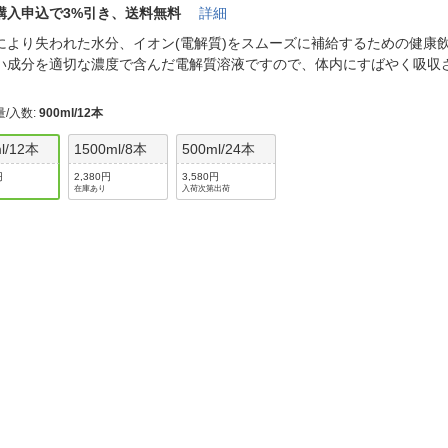
法
よくある質問・お問合せ
購入申込で3%引き、送料無料
詳細
I
により失われた水分、イオン(電解質)をスムーズに補給するための健康
ご利用規約
い成分を適切な濃度で含んだ電解質溶液ですので、体内にすばやく吸
量/入数
:
900ml/12本
l/12本
1500ml/8本
500ml/24本
E
円
2,380円
3,580円
在庫あり
入荷次第出荷