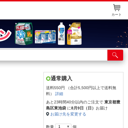
カート
店舗サービス
ット取り置き
イントカードWEB登録
通常購入
舗情報・店舗一覧
送料550円 （合計5,500円以上で送料無
料）
詳細
取り寄せ品入荷状況照会
あと23時間40分以内のご注文で
東京都豊
島区東池袋
に
8月9日（日）
お届け
お届け先を変更する
数量
個