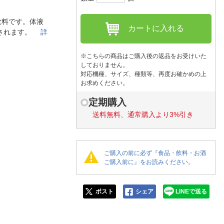
人窓口
R情報
飲料です。体液
カートに入れる
収されます。
詳
※こちらの商品はご購入後の返品をお受けいた
しておりません。
対応機種、サイズ、種類等、再度お確かめの上
nglish / 中文
お求めください。
定期購入
送料無料、通常購入より3%引き
ご購入の前に必ず『食品・飲料・お酒
ご購入前に』をお読みください。
ポスト
シェア
LINEで送る