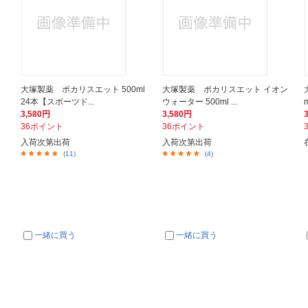
大塚製薬 ポカリスエット 500ml
大塚製薬 ポカリスエット イオン
24本【スポーツド...
ウォーター 500ml ...
3,580円
3,580円
36ポイント
36ポイント
入荷次第出荷
入荷次第出荷
(11)
(4)
一緒に買う
一緒に買う