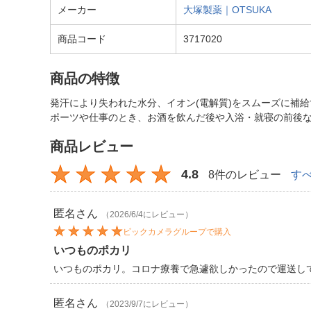
メーカー
大塚製薬｜OTSUKA
商品コード
3717020
商品の特徴
発汗により失われた水分、イオン(電解質)をスムーズに補
ポーツや仕事のとき、お酒を飲んだ後や入浴・就寝の前後
商品レビュー
4.8
8件のレビュー
す
匿名
さん
（2026/6/4にレビュー）
ビックカメラグループで購入
いつものポカリ
いつものポカリ。コロナ療養で急遽欲しかったので運送しても
匿名
さん
（2023/9/7にレビュー）