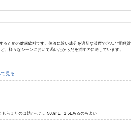
給するための健康飲料です。体液に近い成分を適切な濃度で含んだ電解
など、様々なシーンにおいて渇いたからだを潤すのに適しています。
べて見る
らえたのは助かった。500mL、1.5Lあるのもよい