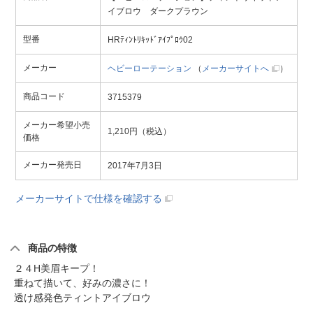
イブロウ ダークプラウン
型番
HRﾃｨﾝﾄﾘｷｯﾄﾞｱｲﾌﾟﾛｳ02
メーカー
ヘビーローテーション
（
メーカーサイトへ
）
商品コード
3715379
メーカー希望小売
1,210円（税込）
価格
メーカー発売日
2017年7月3日
メーカーサイトで仕様を確認する
商品の特徴
２４H美眉キープ！
重ねて描いて、好みの濃さに！
透け感発色ティントアイブロウ