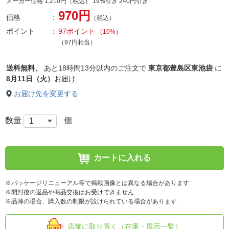
メーカー価格 1,210円（税込） 19%引き 240円引き
970円
価格
（税込）
ポイント
97ポイント
（
10%
）
（97円相当）
送料無料、
あと
18時間13分以内
のご注文で
東京都豊島区東池袋
に
8月11日（火）
お届け
お届け先を変更する
数量
個
カートに入れる
※パッケージリニューアル等で掲載画像とは異なる場合があります
※開封後の返品や商品交換はお受けできません
※品薄の場合、購入数の制限が設けられている場合があります
店舗に取り置く（在庫・展示一覧）