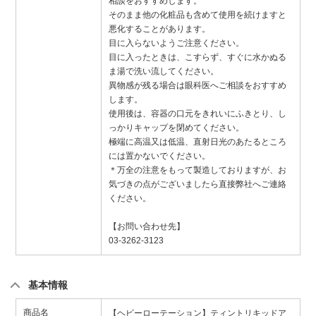
相談をおすすめします。
そのまま他の化粧品も含めて使用を続けますと
悪化することがあります。
目に入らないようご注意ください。
目に入ったときは、こすらず、すぐに水かぬる
ま湯で洗い流してください。
異物感が残る場合は眼科医へご相談をおすすめ
します。
使用後は、容器の口元をきれいにふきとり、し
っかりキャップを閉めてください。
極端に高温又は低温、直射日光のあたるところ
には置かないでください。
＊万全の注意をもって製造しておりますが、お
気づきの点がございましたら直接弊社へご連絡
ください。
【お問い合わせ先】
03-3262-3123
基本情報
商品名
【ヘビーローテーション】ティントリキッドア