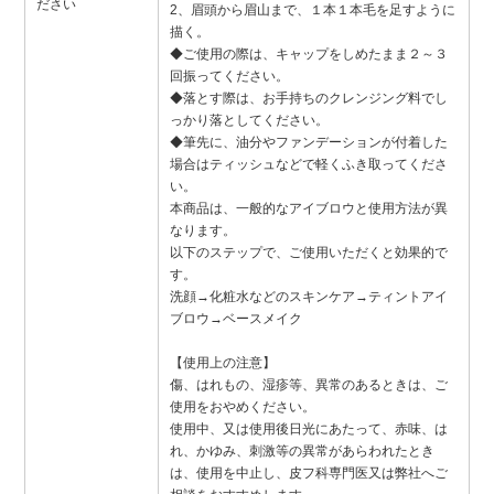
ださい
2、眉頭から眉山まで、１本１本毛を足すように
描く。
◆ご使用の際は、キャップをしめたまま２～３
回振ってください。
◆落とす際は、お手持ちのクレンジング料でし
っかり落としてください。
◆筆先に、油分やファンデーションが付着した
場合はティッシュなどで軽くふき取ってくださ
い。
本商品は、一般的なアイブロウと使用方法が異
なります。
以下のステップで、ご使用いただくと効果的で
す。
洗顔→化粧水などのスキンケア→ティントアイ
ブロウ→ベースメイク
【使用上の注意】
傷、はれもの、湿疹等、異常のあるときは、ご
使用をおやめください。
使用中、又は使用後日光にあたって、赤味、は
れ、かゆみ、刺激等の異常があらわれたとき
は、使用を中止し、皮フ科専門医又は弊社へご