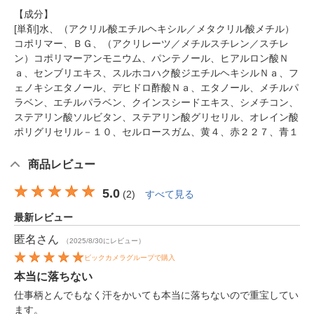
【成分】
[単剤]水、（アクリル酸エチルヘキシル／メタクリル酸メチル）
コポリマー、ＢＧ、（アクリレーツ／メチルスチレン／スチレ
ン）コポリマーアンモニウム、パンテノール、ヒアルロン酸Ｎ
ａ、センブリエキス、スルホコハク酸ジエチルヘキシルＮａ、フ
ェノキシエタノール、デヒドロ酢酸Ｎａ、エタノール、メチルパ
ラベン、エチルパラベン、クインスシードエキス、シメチコン、
ステアリン酸ソルビタン、ステアリン酸グリセリル、オレイン酸
ポリグリセリル－１０、セルロースガム、黄４、赤２２７、青１
商品レビュー
5.0
(
2
)
すべて見る
最新レビュー
匿名
さん
（2025/8/30にレビュー）
ビックカメラグループで購入
本当に落ちない
仕事柄とんでもなく汗をかいても本当に落ちないので重宝してい
ます。