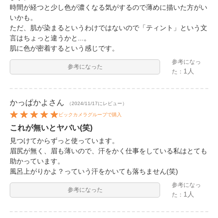
時間が経つと少し色が濃くなる気がするので薄めに描いた方がい
いかも。
ただ、肌が染まるというわけではないので「ティント」という文
言はちょっと違うかと...。
肌に色が密着するという感じです。
参考になっ
参考になった
1人
た：
かっぱかよ
さん
（2024/11/17にレビュー）
ビックカメラグループで購入
これが無いとヤバい(笑)
見つけてからずっと使っています。
眉尻が無く、眉も薄いので、汗をかく仕事をしている私はとても
助かっています。
風呂上がりかよ？っていう汗をかいても落ちません(笑)
参考になっ
参考になった
1人
た：