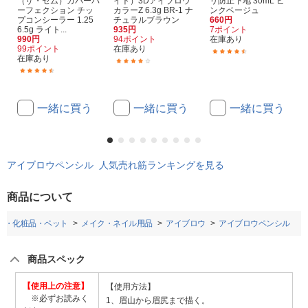
（ザ・セム）カバーパ
イト）3Dアイブロウ
リ防止下地 30mL ピ
ーフェクション チッ
カラーZ 6.3g BR-1 ナ
ンクベージュ
プコンシーラー 1.25
チュラルブラウン
660円
6.5g ライト...
935円
7ポイント
990円
94ポイント
在庫あり
99ポイント
在庫あり
(156)
在庫あり
(1)
(9)
一緒に買う
一緒に買う
一緒に買う
アイブロウペンシル 人気売れ筋ランキングを見る
商品について
品・化粧品・ペット
メイク・ネイル用品
アイブロウ
アイブロウペンシル
商品スペック
【使用上の注意】
【使用方法】
※必ずお読みく
1、眉山から眉尻まで描く。