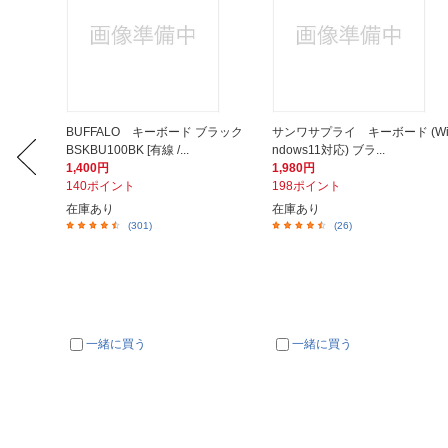
7年保存可
BUFFALO キーボード ブラック
サンワサプライ キーボード (W
.
BSKBU100BK [有線 /...
ndows11対応) ブラ...
1,400円
1,980円
140ポイント
198ポイント
在庫あり
在庫あり
(301)
(26)
一緒に買う
一緒に買う