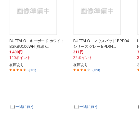
i
BUFFALO キーボード ホワイト
BUFFALO マウスパッド BPD04
BSKBU100WH [有線 /...
シリーズ グレー BPD04...
1,400円
211円
140ポイント
22ポイント
在庫あり
在庫あり
(301)
(123)
一緒に買う
一緒に買う