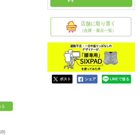
人窓口
R情報
店舗に取り置く
（在庫・展示一覧）
nglish / 中文
ポスト
シェア
LINEで送る
れる
B]