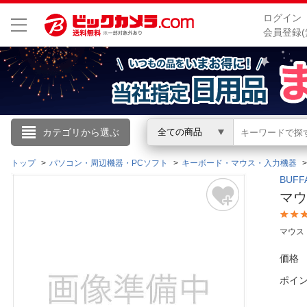
ログイン
会員登録(
こんにちは
カテゴリから選ぶ
全ての商品
ログイン
トップ
パソコン・周辺機器・PCソフト
キーボード・マウス・入力機器
BUF
マウス
新規会員登録
マウス
会員メニュー
価格
お買いもの履歴
ポイ
閲覧履歴