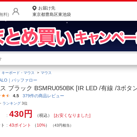
お届け先
無料)
東京都豊島区東池袋
商品をさがす
ランキングからさがす
ネ
キーボード・マウス
マウス
カテゴリ一覧からさがす
ポ
FALO｜バッファロー
 ブラック BSMRU050BK [IR LED /有線 /3ボタン 
店
4.5
379
件の商品レビュー
お
・
ランキング
3位
430円
お客様サポート
（税込）
[お安くなりました]
ント
43ポイント
（
10%
）
（43円相当）
ご利用ガイド