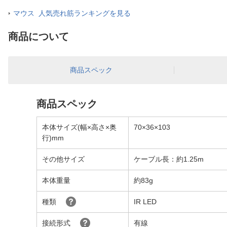
マウス 人気売れ筋ランキングを見る
商品について
商品スペック
商品スペック
本体サイズ(幅×高さ×奥
70×36×103
行)mm
その他サイズ
ケーブル長：約1.25m
本体重量
約83g
種類
IR LED
接続形式
有線