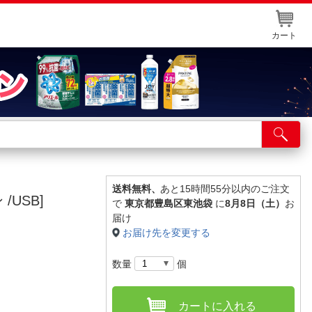
カート
店舗サービス
ット取り置き
イントカードWEB登録
送料無料、
あと15時間55分以内のご注文
/USB]
で
東京都豊島区東池袋
に
8月8日（土）
お
舗情報・店舗一覧
届け
お届け先を変更する
取り寄せ品入荷状況照会
数量
個
カートに入れる