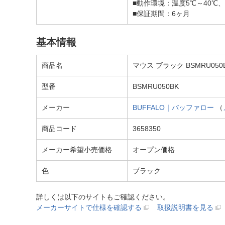
■動作環境：温度5℃～40℃、
■保証期間：6ヶ月
基本情報
商品名
マウス ブラック BSMRU050BK 
型番
BSMRU050BK
メーカー
BUFFALO｜バッファロー
（
商品コード
3658350
メーカー希望小売価格
オープン価格
色
ブラック
詳しくは以下のサイトもご確認ください。
メーカーサイトで仕様を確認する
取扱説明書を見る