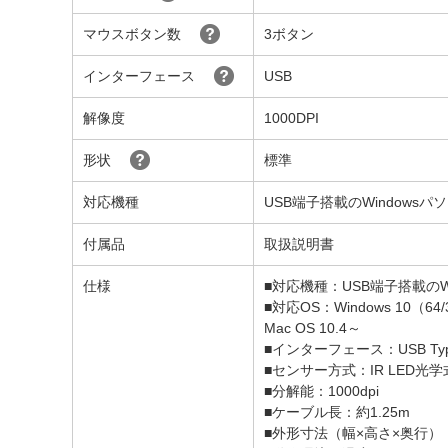
マウスボタン数
3ボタン
インターフェース
USB
解像度
1000DPI
形状
標準
対応機種
USB端子搭載のWindowsパ
付属品
取扱説明書
仕様
■対応機種：USB端子搭載のWi
■対応OS：Windows 10（6
Mac OS 10.4～
■インターフェース：USB Typ
■センサー方式：IR LED光学
■分解能：1000dpi
■ケーブル長：約1.25m
■外形寸法（幅×高さ×奥行）：7