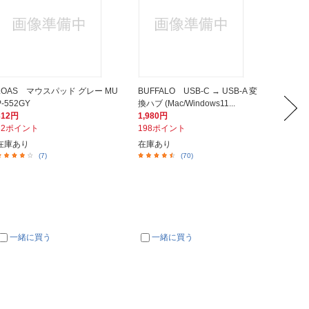
LOAS マウスパッド グレー MU
BUFFALO USB-C → USB-A 変
サンワ
P-552GY
換ハブ (Mac/Windows11...
50ｘ18
312円
1,980円
379円
32ポイント
198ポイント
38ポイ
在庫あり
在庫あり
在庫あ
(7)
(70)
一緒に買う
一緒に買う
一