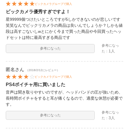
ビックカメラグループで購入
ビックカメラ優秀すぎですよ！
星99999個つけたいところですが5しかできないのが悲しいです
笑笑なんでビックリカメラの商品は良いんでしょうか？しかも値
段は高すごないしwとにかく今まで買った商品や今回買ったヘッ
ドセットは特に最高すぎる商品です
参考になっ
参考になった
1人
た：
匿名
さん
（2018/2/12にレビュー）
ビックカメラグループで購入
PS4ボイチャ用に買いました
音声は聞き取りやすいのですが、ヘッドバンドの圧が強いため、
長時間ボイチャをすると耳が痛くなるので、適度な休憩が必要で
す。
参考になっ
参考になった
3人
た：