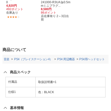
0
241000-R3UA [φ3.5m
4,920円
mミニプラグ...
492ポイント
8,580円
在庫あり
86ポイント
店在庫有り 2～3日出
(11)
荷
商品について
画・音楽
PS4（プレイステーション4）
PS4 周辺機器
PS4用ヘッドセット
商品スペック
付属品
取扱説明書×1
仕様1
色：BLACK
基本情報