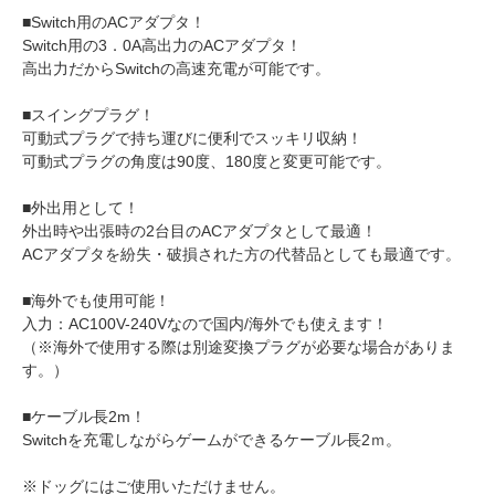
■Switch用のACアダプタ！
Switch用の3．0A高出力のACアダプタ！
高出力だからSwitchの高速充電が可能です。
■スイングプラグ！
可動式プラグで持ち運びに便利でスッキリ収納！
可動式プラグの角度は90度、180度と変更可能です。
■外出用として！
外出時や出張時の2台目のACアダプタとして最適！
ACアダプタを紛失・破損された方の代替品としても最適です。
■海外でも使用可能！
入力：AC100V-240Vなので国内/海外でも使えます！
（※海外で使用する際は別途変換プラグが必要な場合がありま
す。）
■ケーブル長2m！
Switchを充電しながらゲームができるケーブル長2ｍ。
※ドッグにはご使用いただけません。