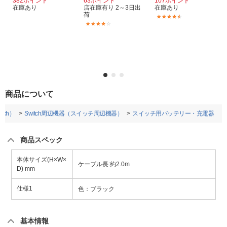
382ポイント
63ポイント
107ポイント
在庫あり
店在庫有り 2～3日出
在庫あり
荷
(6)
(40)
商品について
tch）
Switch周辺機器（スイッチ周辺機器）
スイッチ用バッテリー・充電器
商品スペック
本体サイズ(H×W×
ケーブル長:約2.0m
D) mm
仕様1
色：ブラック
基本情報