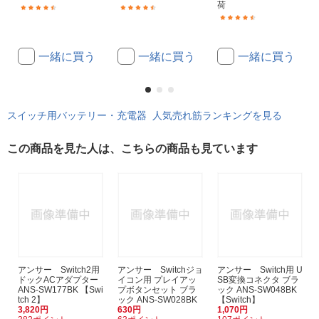
荷
(165)
(1706)
(74)
一緒に買う
一緒に買う
一緒に買う
スイッチ用バッテリー・充電器 人気売れ筋ランキングを見る
この商品を見た人は、こちらの商品も見ています
アンサー Switch2用
アンサー Switchジョ
アンサー Switch用 U
ドックACアダプター
イコン用 プレイアッ
SB変換コネクタ ブラ
ANS-SW177BK 【Swi
プボタンセット ブラ
ック ANS-SW048BK
tch 2】
ック ANS-SW028BK
【Switch】
3,820円
630円
1,070円