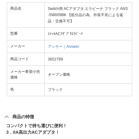
商品名
Switch用 ACアダプタ エラビーナ ブラック ANS
-SW009BK 【処分品の為、外装不良による返
品・交換不可】
型番
ｽｲｯﾁACｱﾀﾞﾌﾟﾀｴﾗﾋﾞｰﾅ
メーカー
アンサー｜Answer
商品コード
3652789
メーカー希望小売
オープン価格
価格
色
ブラック
商品の特徴
コンパクトで持ち運びに便利！
3．0A高出力ACアダプタ！