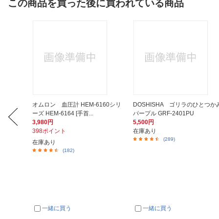
この商品を買った後に買われている商品
存可
オムロン 血圧計 HEM-6160シリ
DOSHISHA ゴリラのひとつか
ーズ HEM-6164 [手首...
パープル GRF-2401PU
3,980円
5,500円
398ポイント
在庫あり
(289)
在庫あり
(182)
一緒に買う
一緒に買う