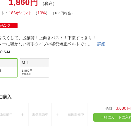
1,860円
法
（税込）
よくある質問・お問合せ
I
ント
186ポイント
（
10%
）
（186円相当）
ご利用規約
を良くして、脱猫背！上向きバスト！下腹すっきり！
ターに響かない薄手タイプの姿勢矯正ベルトです。
詳細
E
ズ
:
S-M
M-L
円
1,860円
在庫あり
に購入
3,680
合計
円
一緒にカートに入