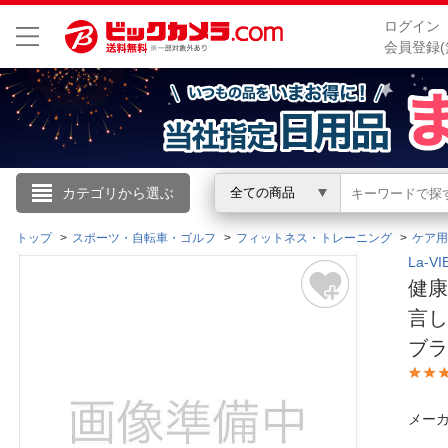
ログイン
会員登録(
こんにちは
カテゴリから選ぶ
全ての商品
ログイン
トップ
スポーツ・自転車・ゴルフ
フィットネス・トレーニング
ケア用
La-
健康
新規会員登録
言し
ブラ
会員メニュー
お買いもの履歴
メーカ
閲覧履歴