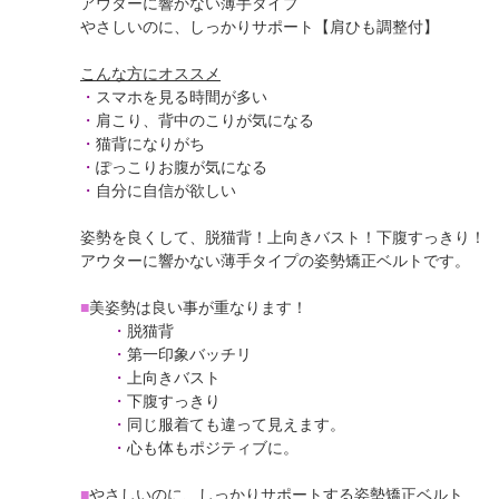
アウターに響かない薄手タイプ
やさしいのに、しっかりサポート【肩ひも調整付】
こんな方にオススメ
・
スマホを見る時間が多い
・
肩こり、背中のこりが気になる
・
猫背になりがち
・
ぽっこりお腹が気になる
・
自分に自信が欲しい
姿勢を良くして、脱猫背！上向きバスト！下腹すっきり！
アウターに響かない薄手タイプの姿勢矯正ベルトです。
■
美姿勢は良い事が重なります！
・
脱猫背
・
第一印象バッチリ
・
上向きバスト
・
下腹すっきり
・
同じ服着ても違って見えます。
・
心も体もポジティブに。
■
やさしいのに、しっかりサポートする姿勢矯正ベルト