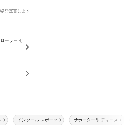
美姿勢宣言します
テローラー セ
ス
インソール スポーツ
サポーター レディース
イ