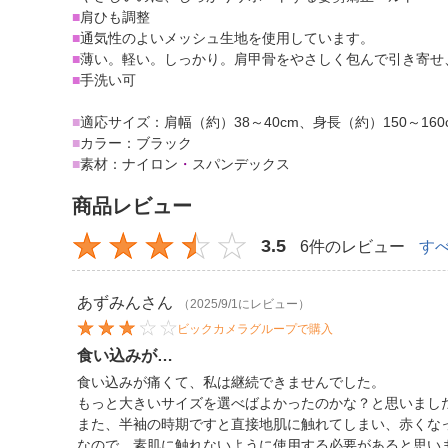
■
肩ひも調整
■
通気性のよいメッシュ生地を使用しています。
■
薄い。軽い。しっかり。肩甲骨をやさしく包んで引き寄せ
■
手洗い可
■
適応サイズ：肩幅（約）38～40cm、身長（約）150～160
■
カラー：ブラック
■
素材：ナイロン
・
スパンデックス
商品レビュー
3.5
6件のレビュー
す
あずみん
さん
（2025/9/1にレビュー）
ビックカメラグループで購入
食い込みが…
食い込みが痛くて、私は継続できませんでした。
もっと大きいサイズを選べばよかったのかな？と思いまし
また、半袖の時期ですと直接地肌に触れてしまい、赤くな
なので、素肌に触れないように使用する必要があると思い