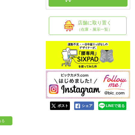
人窓口
R情報
店舗に取り置く
（在庫・展示一覧）
nglish / 中文
ポスト
シェア
LINEで送る
れる