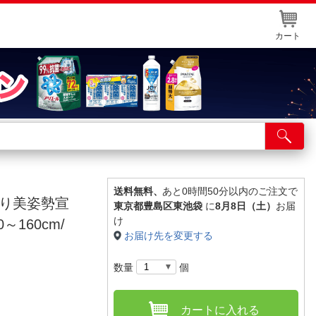
カート
店舗サービス
ット取り置き
イントカードWEB登録
送料無料、
あと0時間50分以内のご注文で
そり美姿勢宣
東京都豊島区東池袋
に
8月8日（土）
お届
舗情報・店舗一覧
け
～160cm/
お届け先を変更する
取り寄せ品入荷状況照会
数量
個
カートに入れる