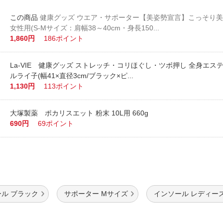
健康グッズ ウエア・サポーター【美姿勢宣言】こっそり
女性用(S-Mサイズ：肩幅38～40cm・身長150...
1,860円
186ポイント
La-VIE 健康グッズ ストレッチ・コリほぐし・ツボ押し 全身エス
ルライ子(幅41×直径3cm/ブラック×ピ...
1,130円
113ポイント
大塚製薬 ポカリスエット 粉末 10L用 660g
690円
69ポイント
ル ブラック
サポーター Mサイズ
インソール レディー