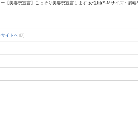
【美姿勢宣言】こっそり美姿勢宣言します 女性用(S-Mサイズ：肩幅38～40c
ーサイトへ
）