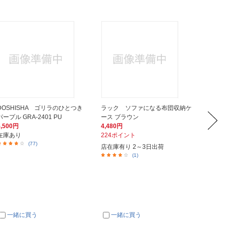
DOSHISHA ゴリラのひとつき
ラック ソファになる布団収納ケ
日本精密
パープル GRA-2401 PU
ース ブラウン
[手首式]
5,500円
4,480円
5,480
在庫あり
224ポイント
548ポ
(77)
店在庫有り 2～3日出荷
在庫あ
(1)
一緒に買う
一緒に買う
一