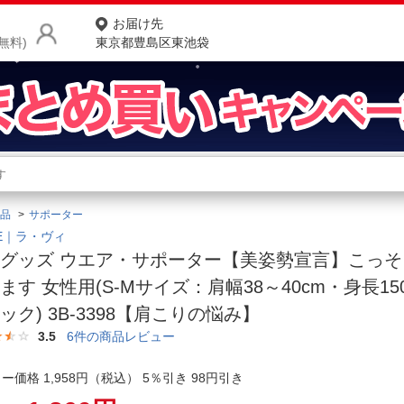
お届け先
無料)
東京都豊島区東池袋
商品をさがす
ランキングからさがす
ネ
品
サポーター
カテゴリ一覧からさがす
ポ
VIE｜ラ・ヴィ
グッズ ウエア・サポーター【美姿勢宣言】こっ
店
ます 女性用(S-Mサイズ：肩幅38～40cm・身長150
お
ック) 3B-3398【肩こりの悩み】
お客様サポート
3.5
6
件の商品レビュー
ー価格 1,958円（税込） 5％引き 98円引き
ご利用ガイド