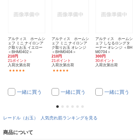
アルティス ホームシ
アルティス ホームシ
アルティス ホームシ
ェフ ミニ ナイロンア
ェフ ミニ ナイロンア
ェフ しなるロングタ
ク取りお玉 イエロー
ク取りお玉 オレンジ
ーナー オレンジ ＜BH
＜BHM0402＞
＜BHM0404＞
M0704＞
210円
210円
300円
21ポイント
21ポイント
30ポイント
入荷次第出荷
入荷次第出荷
入荷次第出荷
(1)
(1)
一緒に買う
一緒に買う
一緒に買う
レードル（お玉） 人気売れ筋ランキングを見る
商品について