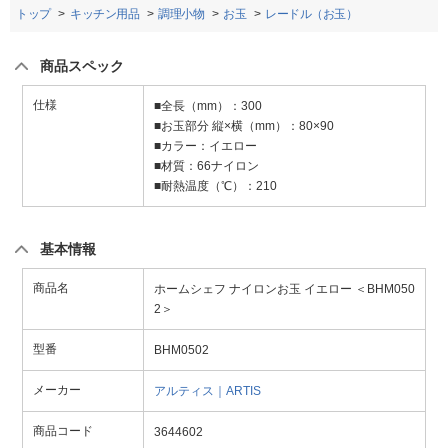
トップ
キッチン用品
調理小物
お玉
レードル（お玉）
商品スペック
仕様
■全長（mm）：300
■お玉部分 縦×横（mm）：80×90
■カラー：イエロー
■材質：66ナイロン
■耐熱温度（℃）：210
基本情報
商品名
ホームシェフ ナイロンお玉 イエロー ＜BHM050
2＞
型番
BHM0502
メーカー
アルティス｜ARTIS
商品コード
3644602