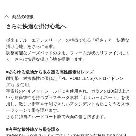
商品の特徴
さらに快適な掛け心地へ
従来モデル「エアレスリーフ」の特徴である「軽さ」と「快適な
掛け心地」をさらに追求。
調整可能なノーズパッドの採用、フレーム形状のリファインによ
り、さらに快適な掛け心地を提供します。
■あらゆる危険から眼を護る高性能素材レンズ
耐衝撃・対擦傷性に優れた「PETROID LENS(ペトロイドレン
ズ)」を使用。
宇宙服のヘルメットシールドにも使用され、ガラスの10倍以上と
いう耐衝撃性を持つプラスチック素材「ポリカーボネート」を使
用し、激しい衝撃や予測できないアクシデントも起こりうるスポ
ーツシーンで眼を護ります。
さらに独自のハードコート膜で表面の傷も防ぎます。
■有害な紫外線から眼を護る
SWANSサングラスはすべてのレンズが有害な紫外線を99.9%以