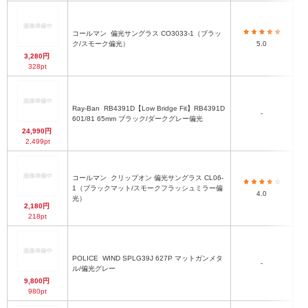
コールマン
偏光サングラス CO3033-1（ブラッ
ク/スモーク偏光）
5.0
3,280円
328pt
Ray-Ban
RB4391D【Low Bridge Fit】RB4391D
ポ
-
601/81 65mm ブラック/ダークグレー偏光
24,990円
2,499pt
コールマン
クリップオン 偏光サングラス CL06-
1（ブラックマット/スモークフラッシュミラー偏
ブ
4.0
光）
2,180円
218pt
POLICE
WIND SPLG39J 627P マットガンメタ
マ
-
ル/偏光グレー
9,800円
980pt