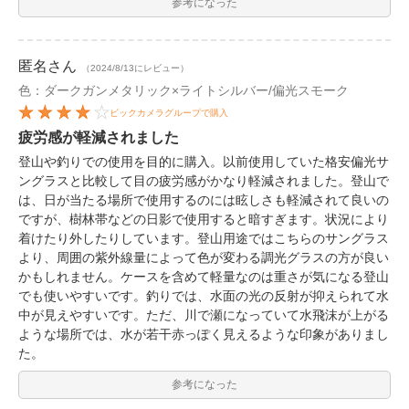
参考になった
匿名
さん
（2024/8/13にレビュー）
色：ダークガンメタリック×ライトシルバー/偏光スモーク
ビックカメラグループで購入
疲労感が軽減されました
登山や釣りでの使用を目的に購入。以前使用していた格安偏光サ
ングラスと比較して目の疲労感がかなり軽減されました。登山で
は、日が当たる場所で使用するのには眩しさも軽減されて良いの
ですが、樹林帯などの日影で使用すると暗すぎます。状況により
着けたり外したりしています。登山用途ではこちらのサングラス
より、周囲の紫外線量によって色が変わる調光グラスの方が良い
かもしれません。ケースを含めて軽量なのは重さが気になる登山
でも使いやすいです。釣りでは、水面の光の反射が抑えられて水
中が見えやすいです。ただ、川で瀬になっていて水飛沫が上がる
ような場所では、水が若干赤っぽく見えるような印象がありまし
た。
参考になった