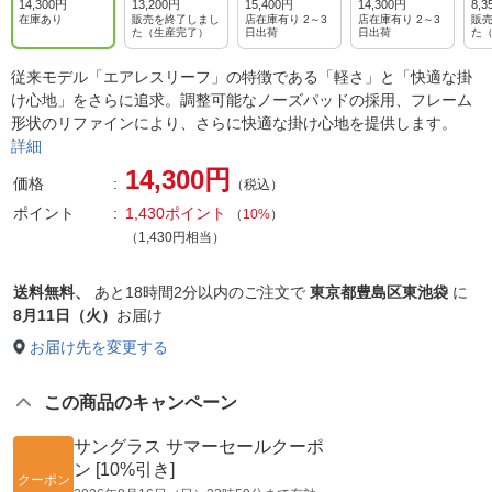
ゼンタ/偏光
ルバー/シル
RBL/シルバー
光ULアイスブ
ラ
14,300円
13,200円
15,400円
14,300円
8,3
ライトスモー
バーミラー×
ミラー×偏光
ルー
バ
在庫あり
販売を終了しまし
店在庫有り 2～3
店在庫有り 2～3
販
た（生産完了）
日出荷
日出荷
た
ク
ライトアイス
ULアイスブル
U
BL
ー
ー
従来モデル「エアレスリーフ」の特徴である「軽さ」と「快適な掛
け心地」をさらに追求。調整可能なノーズパッドの採用、フレーム
形状のリファインにより、さらに快適な掛け心地を提供します。
詳細
14,300円
価格
（税込）
ポイント
1,430ポイント
（
10%
）
（1,430円相当）
送料無料、
あと
18時間2分以内
のご注文で
東京都豊島区東池袋
に
8月11日（火）
お届け
お届け先を変更する
この商品のキャンペーン
サングラス サマーセールクーポ
ン [10%引き]
クーポン