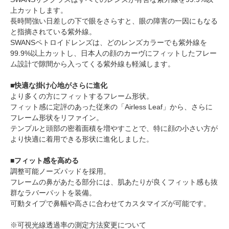
上カットします。
長時間強い日差しの下で眼をさらすと、眼の障害の一因にもなる
と指摘されている紫外線。
SWANSペトロイドレンズは、どのレンズカラーでも紫外線を
99.9%以上カットし、日本人の顔のカーヴにフィットしたフレー
ム設計で隙間から入ってくる紫外線も軽減します。
■快適な掛け心地がさらに進化
より多くの方にフィットするフレーム形状。
フィット感に定評のあった従来の「Airless Leaf」から、さらに
フレーム形状をリファイン。
テンプルと頭部の密着面積を増やすことで、特に顔の小さい方が
より快適に着用できる形状に進化しました。
■フィット感を高める
調整可能ノーズパッドを採用。
フレームの鼻があたる部分には、肌あたりが良くフィット感も抜
群なラバーパットを装備。
可動タイプで鼻幅や高さに合わせてカスタマイズが可能です。
※可視光線透過率の測定方法変更について