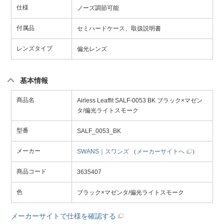
仕様
ノーズ調節可能
付属品
セミハードケース、取扱説明書
レンズタイプ
偏光レンズ
基本情報
商品名
Airless Leaffit SALF-0053 BK ブラック×マゼン
タ/偏光ライトスモーク
型番
SALF_0053_BK
メーカー
SWANS｜スワンズ
（
メーカーサイトへ
）
商品コード
3635407
色
ブラック×マゼンタ/偏光ライトスモーク
メーカーサイトで仕様を確認する