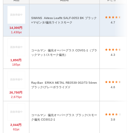
SWANS
Airless Leaffit SALF-0053 BK ブラック
ブ
×マゼンタ/偏光ライトスモーク
4.7
14,300円
1,430pt
コールマン
偏光オーバーグラス COV01-1（ブラ
ブ
ックマット/スモーク偏光）
4.3
1,850円
185pt
Ray-Ban
ERIKA METAL RB3539 002/T3 54mm
ブラック/グレーポラライズド
4.6
26,750円
2,675pt
コールマン
偏光オーバーグラス ブラック/スモー
ク偏光 CO3012-1
3.8
2,044円
62pt