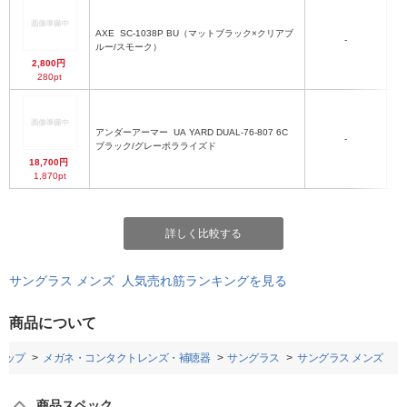
AXE
SC-1038P BU（マットブラック×クリアブ
マ
-
ルー/スモーク）
2,800円
280pt
アンダーアーマー
UA YARD DUAL-76-807 6C
-
ブラック/グレーポラライズド
18,700円
1,870pt
詳しく比較する
サングラス メンズ 人気売れ筋ランキングを見る
商品について
トップ
メガネ・コンタクトレンズ・補聴器
サングラス
サングラス メンズ
商品スペック