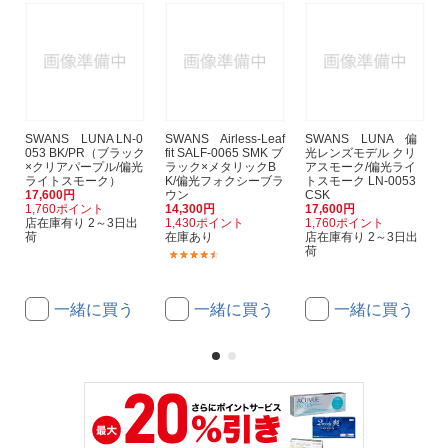
SWANS LUNA LN-0
SWANS Airless-Leaf
SWANS LUNA 偏
053 BK/PR（ブラック
fit SALF-0065 SMK ブ
光レンズモデル クリ
×クリアパープル/偏光
ラック×メタリックB
アスモーク/偏光ライ
ライトスモーク）
K/偏光フォクシーブラ
トスモーク LN-0053
17,600円
ウン
CSK
1,760ポイント
14,300円
17,600円
店在庫有り 2～3日出
1,430ポイント
1,760ポイント
荷
在庫あり
店在庫有り 2～3日出
荷
(18)
一緒に買う
一緒に買う
一緒に買う