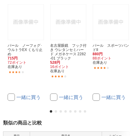
パール ノーフォグ･
名古屋眼鏡 フック付
パール スポーツバン
ウルトラEX くもり止
き ウレタンセミハー
ドII
め
ド メガネケース 2282
880円
715円
-01 ブラック
88ポイント
72ポイント
528円
在庫あり
在庫あり
16ポイント
(21)
在庫あり
(14)
(11)
一緒に買う
一緒に買う
一緒に買う
類似の商品と比較
商品
商品名
レビュー
フ