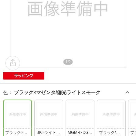
1/2
色
：
ブラック×マゼンタ/偏光ライトスモーク
ブラック×マ
BK×ライトシ
MGMR×DGM
ブラック/偏
ブ