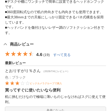
■デスクや棚にワンタッチで簡単に設置できるヘッドホンフック
です。
■360度回転式なので机の外向きでも内向きでも使用できます。
■最大38mmまでの天板にしっかり固定できるバネ式構造を採用
しています。
■ヘッドバンドを傷付けないレザー調のソフトクッション付きで
す。
商品レビュー
4.6
(
19
)
すべて見る
最新レビュー
とおりすがり％
さん
（2026/7/4にレビュー）
色：ブラック
ビックカメラグループで購入
買ってすぐに使いたいなら便利
机に挟むだけなので極端に薄いものじゃなければスグに使えて便
利。
参考になった