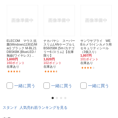
ELECOM マウス 抗
ナカバヤシ スーパー
サンワサプライ WE
菌(Windows11対応/M
スリムLANケーブル L
Bカメラ/インカメラ用
ac) ブラック M-BL21
BS605BK [5m /カテゴ
セキュリティシール
DBSKBK [BlueLED /
リー6 /スリム] 【在庫
（3個入り）
無線(ワイヤレス) ...
限り】
1,007円
1,600円
1,020円
101ポイント
160ポイント
102ポイント
在庫あり
在庫あり
在庫あり
(6)
(150)
(40)
一緒に買う
一緒に買う
一緒に買う
スタンド 人気売れ筋ランキングを見る