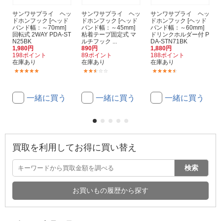
サンワサプライ ヘッ
サンワサプライ ヘッ
サンワサプライ ヘッ
ドホンフック [ヘッド
ドホンフック [ヘッド
ドホンフック [ヘッド
バンド幅：～70mm]
バンド幅：～45mm]
バンド幅：～60mm]
回転式 2WAY PDA-ST
粘着テープ固定式 マ
ドリンクホルダー付 P
N25BK
ルチフック ...
DA-STN71BK
1,980円
890円
1,880円
198ポイント
89ポイント
188ポイント
在庫あり
在庫あり
在庫あり
(7)
(3)
(2)
一緒に買う
一緒に買う
一緒に買う
買取を利用してお得に買い替え
検索
お買いもの履歴から探す