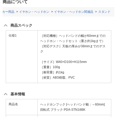
商品について
・カー用品
イヤホン・ヘッドホン
イヤホン・ヘッドホン関連品
スタンド
商品スペック
仕様1
［対応機種］ヘッドバンドの幅が60mmまでの
ヘッドホン・ヘッドセット（重さ約1kgまで）
［対応デスク］天板の厚みが38mmまでのデス
ク
［サイズ］W40×D100×H115mm
［重量］100g
［耐荷重］約1kg
［材質］ABS樹脂、PVC
基本情報
商品名
ヘッドホンフック [ヘッドバンド幅：～60mm]
回転式 ブラック PDA-STN18BK