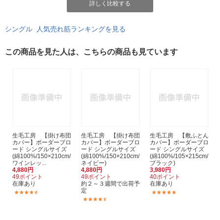
詳しく比較する
シングル 人気売れ筋ランキングを見る
この商品を見た人は、こちらの商品も見ています
生毛工房 【掛け布団
生毛工房 【掛け布団
生毛工房 【敷ふとん
カバー】ボーダーブロ
カバー】ボーダーブロ
カバー】ボーダーブロ
ード シングルサイズ
ード シングルサイズ
ード シングルサイズ
(綿100%/150×210cm/
(綿100%/150×210cm/
(綿100%/105×215cm/
ワインレッ...
ネイビー)
ブラック)
4,880円
4,880円
3,980円
49ポイント
49ポイント
40ポイント
在庫あり
約２～３週間で出荷予
在庫あり
定
(2)
(1)
(2)