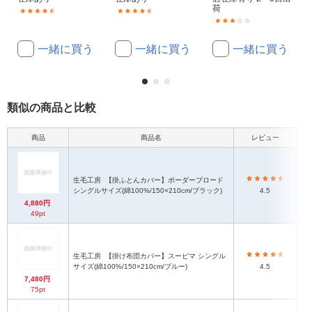
荷
(3)
(15)
(1)
一緒に買う
一緒に買う
一緒に買う
類似の商品と比較
商品
商品名
レビュー
本
生毛工房
【掛ふとんカバー】ボーダーブロード
シングルサイズ(綿100%/150×210cm/ブラック)
4.5
4,880円
49pt
生毛工房
【掛け布団カバー】スーピマ シングル
サイズ(綿100%/150×210cm/ブルー)
4.5
7,480円
75pt