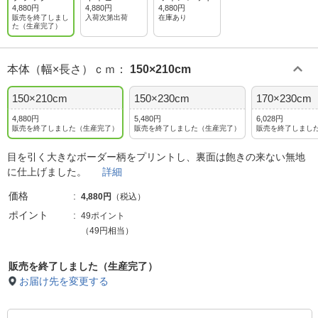
4,880円
4,880円
4,880円
販売を終了しまし
入荷次第出荷
在庫あり
た（生産完了）
本体（幅×長さ）ｃｍ
：
150×210cm
150×210cm
150×230cm
170×230cm
4,880円
5,480円
6,028円
販売を終了しました（生産完了）
販売を終了しました（生産完了）
販売を終了しまし
目を引く大きなボーダー柄をプリントし、裏面は飽きの来ない無地
に仕上げました。
詳細
価格
4,880円
（税込）
ポイント
49ポイント
（49円相当）
販売を終了しました（生産完了）
お届け先を変更する