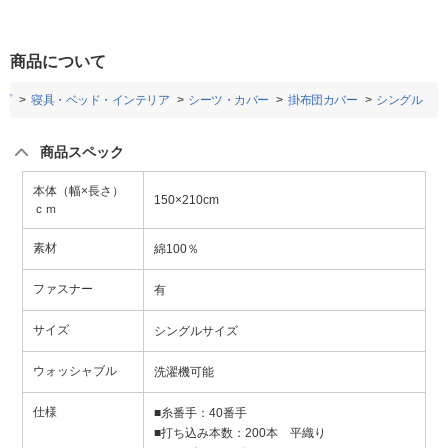
商品について
プ
寝具・ベッド・インテリア
シーツ・カバー
掛布団カバー
シングル
商品スペック
本体（幅×長さ）
150×210cm
ｃｍ
素材
綿100％
ファスナー
有
サイズ
シングルサイズ
ウォッシャブル
洗濯機可能
仕様
■糸番手：40番手
■打ち込み本数：200本 平織り