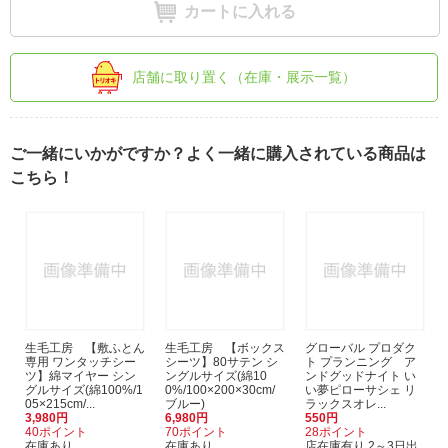
カートに入れる
店舗に取り置く（在庫・展示一覧）
ご一緒にいかがですか？よく一緒に購入されている商品は
こちら！
生毛工房 【敷ふとん
生毛工房 【ボックス
グローバル プロダク
専用 ワンタッチシー
シーツ】80サテン シ
ト プランニング ア
ツ】綿マイヤー シン
ングルサイズ(綿10
ンドグッドナイト い
グルサイズ(綿100%/1
0%/100×200×30cm/
い夢ピローサシェ リ
05×215cm/...
ブルー)
ラックスオレ...
3,980円
6,980円
550円
40ポイント
70ポイント
28ポイント
在庫あり
在庫あり
店在庫有り 2～3日出