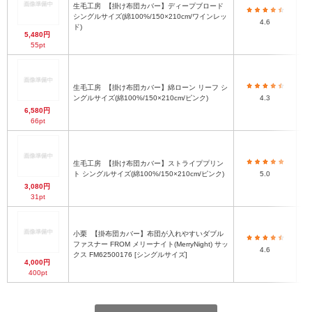
生毛工房
【掛け布団カバー】ディープブロード
シングルサイズ(綿100%/150×210cm/ワインレッ
4.6
ド)
5,480円
55pt
生毛工房
【掛け布団カバー】綿ローン リーフ シ
ングルサイズ(綿100%/150×210cm/ピンク)
4.3
6,580円
66pt
生毛工房
【掛け布団カバー】ストライププリン
ト シングルサイズ(綿100%/150×210cm/ピンク)
5.0
3,080円
31pt
小栗
【掛布団カバー】布団が入れやすいダブル
ファスナー FROM メリーナイト(MerryNight) サッ
4.6
クス FM62500176 [シングルサイズ]
4,000円
400pt