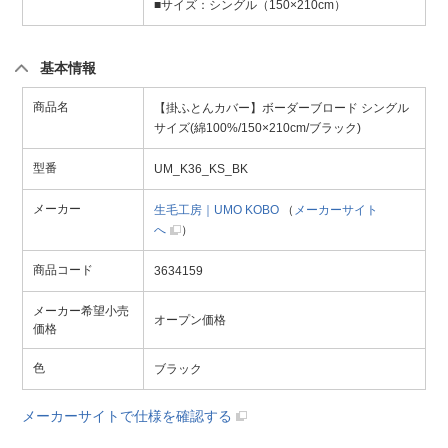
■サイズ：シングル（150×210cm）
基本情報
商品名
【掛ふとんカバー】ボーダーブロード シングル
サイズ(綿100%/150×210cm/ブラック)
型番
UM_K36_KS_BK
メーカー
生毛工房｜UMO KOBO
（
メーカーサイト
へ
）
商品コード
3634159
メーカー希望小売
オープン価格
価格
色
ブラック
メーカーサイトで仕様を確認する