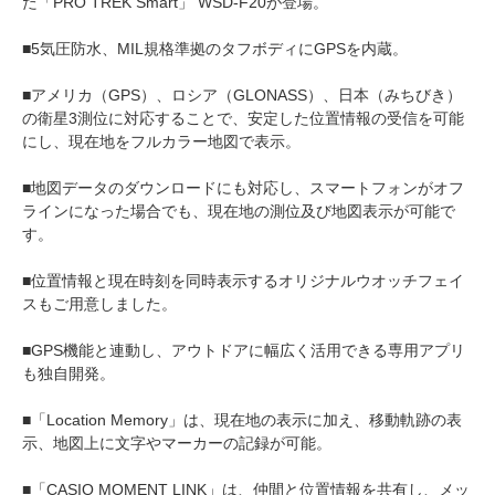
た「PRO TREK Smart」 WSD-F20が登場。
■5気圧防水、MIL規格準拠のタフボディにGPSを内蔵。
■アメリカ（GPS）、ロシア（GLONASS）、日本（みちびき）
の衛星3測位に対応することで、安定した位置情報の受信を可能
にし、現在地をフルカラー地図で表示。
■地図データのダウンロードにも対応し、スマートフォンがオフ
ラインになった場合でも、現在地の測位及び地図表示が可能で
す。
■位置情報と現在時刻を同時表示するオリジナルウオッチフェイ
スもご用意しました。
■GPS機能と連動し、アウトドアに幅広く活用できる専用アプリ
も独自開発。
■「Location Memory」は、現在地の表示に加え、移動軌跡の表
示、地図上に文字やマーカーの記録が可能。
■「CASIO MOMENT LINK」は、仲間と位置情報を共有し、メッ