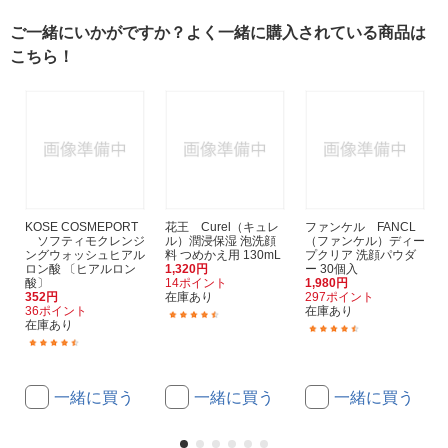
ご一緒にいかがですか？よく一緒に購入されている商品は
こちら！
KOSE COSMEPORT
花王 Curel（キュレ
ファンケル FANCL
ソフティモクレンジ
ル）潤浸保湿 泡洗顔
（ファンケル）ディー
ングウォッシュヒアル
料 つめかえ用 130mL
プクリア 洗顔パウダ
ロン酸 〔ヒアルロン
1,320円
ー 30個入
酸〕
14ポイント
1,980円
352円
在庫あり
297ポイント
36ポイント
在庫あり
(94)
在庫あり
(50)
(73)
一緒に買う
一緒に買う
一緒に買う