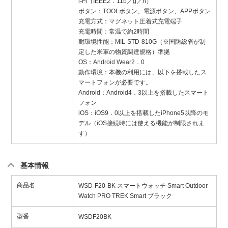
i-Fi（IEEE2．11b／g／n）
ボタン：TOOLボタン、電源ボタン、APPボタン
充電方式：マグネット圧着式充電端子
充電時間：常温で約2時間
耐環境性能：MIL-STD-810G（※国防総省が制
定した米軍の物資調達規格）準拠
OS：Android Wear2．0
動作環境：本機の利用には、以下を搭載したス
マートフォンが必要です。
Android：Android4．3以上を搭載したスマート
フォン
iOS：iOS9．0以上を搭載したiPhone5以降のモ
デル（iOS接続時には使える機能が制限されま
す）
基本情報
商品名
WSD-F20-BK スマートウォッチ Smart Outdoor
Watch PRO TREK Smart ブラック
型番
WSDF20BK