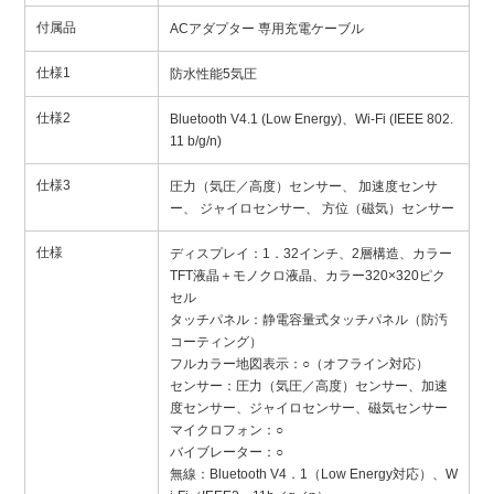
付属品
ACアダプター 専用充電ケーブル
仕様1
防水性能5気圧
仕様2
Bluetooth V4.1 (Low Energy)、Wi-Fi (IEEE 802.
11 b/g/n)
仕様3
圧力（気圧／高度）センサー、 加速度センサ
ー、 ジャイロセンサー、 方位（磁気）センサー
仕様
ディスプレイ：1．32インチ、2層構造、カラー
TFT液晶＋モノクロ液晶、カラー320×320ピク
セル
タッチパネル：静電容量式タッチパネル（防汚
コーティング）
フルカラー地図表示：○（オフライン対応）
センサー：圧力（気圧／高度）センサー、加速
度センサー、ジャイロセンサー、磁気センサー
マイクロフォン：○
バイブレーター：○
無線：Bluetooth V4．1（Low Energy対応）、W