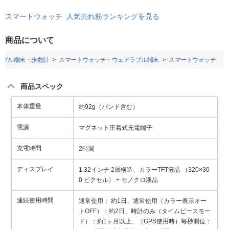
スマートウォッチ 人気売れ筋ランキングを見る
商品について
ラブル端末・歩数計
スマートウォッチ・ウェアラブル端末
スマートウォッチ
商品スペック
本体重量
約92g（バンド含む）
電源
マグネット圧着式充電端子
充電時間
2時間
ディスプレイ
1.32インチ 2層構造、カラーTFT液晶 （320×30
0 ピクセル） + モノクロ液晶
連続使用時間
通常使用： 約1日、通常使用（カラー表示オー
トOFF）：約2日、時計のみ（タイムピースモー
ド）：約1ヶ月以上、（GPS使用時）毎秒測位：