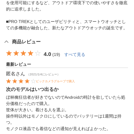
を使用可能にするなど、アウトドア環境下での使いやすさを徹底
的に追求しました。
■PRO TREKとしてのユーザビリティと、スマートウオッチとし
ての多機能が融合した、新たなアウトドアウオッチの誕生です。
商品レビュー
4.0
(
19
)
すべて見る
最新レビュー
匿名
さん
（2021/1/4にレビュー）
ビックカメラグループで購入
次のモデルはいつ出るか
ぼ林檎狂信者が好きでないのでAndroidの時計を欲していたら処
分価格だったので購入。
筐体が大きい。着ける人を選ぶ。
操作時以外はモノクロにしているのでバッテリーは1週間は持
つ。
モノクロ液晶でも着信などの通知が見えればよかった。