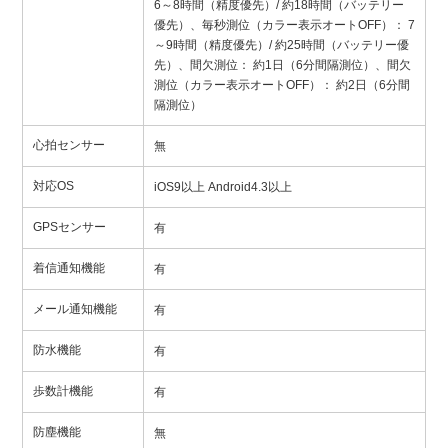
6～8時間（精度優先）/ 約18時間（バッテリー
優先）、毎秒測位（カラー表示オートOFF）： 7
～9時間（精度優先）/ 約25時間（バッテリー優
先）、間欠測位： 約1日（6分間隔測位）、間欠
測位（カラー表示オートOFF）： 約2日（6分間
隔測位）
心拍センサー
無
対応OS
iOS9以上 Android4.3以上
GPSセンサー
有
着信通知機能
有
メール通知機能
有
防水機能
有
歩数計機能
有
防塵機能
無