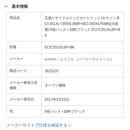
基本情報
商品名
互換リサイクルインクカートリッジ [キヤノン B
CI-351XL+350XL/6MP+BCI-350XLPGBK](大容
量) 6色パック＋顔料ブラック ECI-C351XL6P+B
K
型番
ECIC351XL6P+BK
メーカー
ecorica｜エコリカ
（
メーカーサイトへ
）
商品コード
3625237
メーカー希望小売
オープン価格
価格
メーカー発売日
2017年3月25日
色
6色パック＋顔料ブラック
メーカーサイトで仕様を確認する