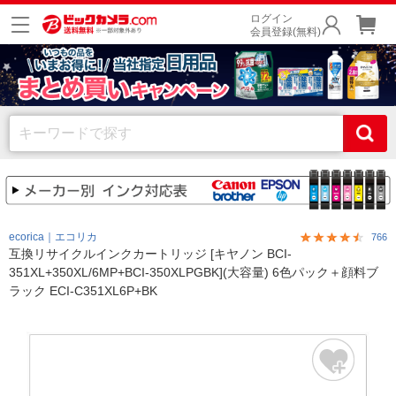
ログイン
会員登録(無料)
ecorica｜エコリカ
766
互換リサイクルインクカートリッジ [キヤノン BCI-
351XL+350XL/6MP+BCI-350XLPGBK](大容量) 6色パック＋顔料ブ
ラック ECI-C351XL6P+BK