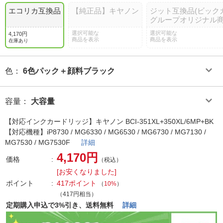
エコリカ互換品
【純正品】キヤノン
ジット互換品(ビック
グループオリジナル商
選択可能な
選択可能な
4,170円
商品を表示
商品を表示
在庫あり
色
：
6色パック＋顔料ブラック
容量
：
大容量
【対応インクカードリッジ】キヤノン BCI-351XL+350XL/6MP+BK
【対応機種】iP8730 / MG6330 / MG6530 / MG6730 / MG7130 /
MG7530 / MG7530F
詳細
4,170円
価格
（税込）
[お安くなりました]
ポイント
417ポイント
（
10%
）
（417円相当）
定期購入申込で3%引き、送料無料
詳細