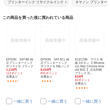
プリンターインク リサイクルインク
キヤノン プリンター
この商品を買った後に買われている商品
EPSON SAT-BK 純
EPSON SAT-6CL 純
ELECOM マウス 有
正プリンターインク
正プリンターインク
線 3ボタン 【 Window
サツマイモ ブラック
サツマイモ 6色パック
s11 Mac Chrome Andr
1,110円
6,410円
oid 対応 】 左右対称
111ポイント
641ポイント
ブラック (C...
在庫あり
在庫あり
819円
82ポイント
(700)
(700)
在庫あり
(130)
一緒に買う
一緒に買う
一緒に買う