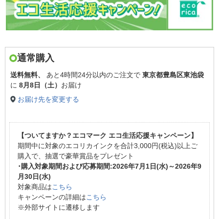
通常購入
送料無料、
あと
4時間24分以内
のご注文で
東京都豊島区東池袋
に
8月8日（土）
お届け
お届け先を変更する
【ついてますか？エコマーク エコ生活応援キャンペーン】
期間中に対象のエコリカインクを合計3,000円(税込)以上ご
購入で、抽選で豪華賞品をプレゼント
･購入対象期間および応募期間:2026年7月1日(水)～2026年9
月30日(水)
対象商品は
こちら
キャンペーンの詳細は
こちら
※外部サイトに遷移します