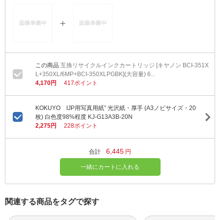
互換リサイクルインクカートリッジ [キヤノン BCI-351X
L+350XL/6MP+BCI-350XLPGBK](大容量) 6...
4,170円
417ポイント
KOKUYO IJP用写真用紙” 光沢紙・厚手 (A3ノビサイズ・20
枚) 白色度98%程度 KJ-G13A3B-20N
2,275円
228ポイント
6,445
合計
円
一緒にカートに入れる
関連する商品をタグで探す