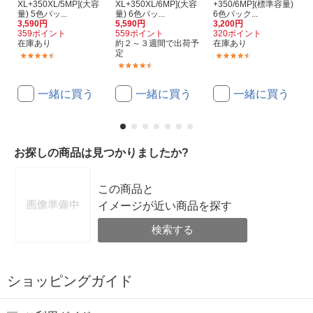
XL+350XL/5MP](大容
XL+350XL/6MP](大容
+350/6MP](標準容量)
量) 5色パッ...
量) 6色パッ...
6色パック...
3,590円
5,590円
3,200円
359ポイント
559ポイント
320ポイント
在庫あり
約２～３週間で出荷予
在庫あり
定
(766)
(163)
(766)
一緒に買う
一緒に買う
一緒に買う
お探しの商品は見つかりましたか?
この商品と
イメージが近い商品を探す
検索する
ショッピングガイド