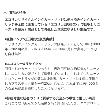
商品の特徴
エコリカリサイクルインクカートリッジは使用済みインクカート
リッジを全国に設置している「エコリカ回収BOX」で回収しリユ
ース（再使用）製品として再生した環境にやさしい製品です。
■互換インクで圧倒的な販売実績】
※リサイクルインクカートリッジの販売シェアとしてGfK（2009
年～2020年2月）BCN（2005年～2020年2月）の実売データ)よ
り自社集計。
■エコロジー&リサイクル
回収されたカートリッジのうち、再利用可能な約50%をリユース
し、エコリカの製品として販売しています。これまでにリユース
されたカートリッジの数は約2億個。カートリッジ１個に使用さ
れるプラスチック量を平均20gとすれば、これまでに約4,000tも
の石油系資源を節約したことになります。
■持続可能な社会づくりに貢献する安全かつ環境に優しい商品
これまで取り組んできた活動を高く評価いただき、エコプロアワ