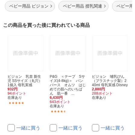
ベビー用品 ピジョン
ベビー用品 授乳関連
ベビー用
この商品を買った後に買われている商品
ピジョン 乳首 新生
P&G ＜テープ Sサ
ピジョン 哺乳びん
児 SSサイズ（丸穴）
イズ(4-8kg)＞ パン
（プラスチック製）2
1個入 母乳実感
パース オムツ はじ
40ml 母乳実感 Disney
932円
めての肌へのいちば
2,880円
94ポイント
ん 肌一番 ...
288ポイント
在庫あり
6,430円
在庫あり
643ポイント
(10)
在庫あり
(3)
一緒に買う
一緒に買う
一緒に買う