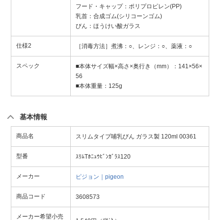
フード・キャップ：ポリプロピレン(PP)
乳首：合成ゴム(シリコーンゴム)
びん：ほうけい酸ガラス
仕様2
［消毒方法］煮沸：○、レンジ：○、薬液：○
スペック
■本体サイズ幅×高さ×奥行き（mm）：141×56×
56
■本体重量：125g
基本情報
商品名
スリムタイプ哺乳びん ガラス製 120ml 00361
型番
ｽﾘﾑTﾎﾆｭｳﾋﾞﾝｶﾞﾗｽ120
メーカー
ピジョン｜pigeon
商品コード
3608573
メーカー希望小売