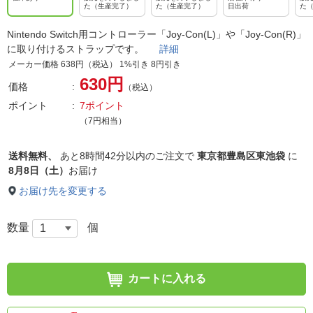
た（生産完了）
た（生産完了）
日出荷
た
Nintendo Switch用コントローラー「Joy-Con(L)」や「Joy-Con(R)」
に取り付けるストラップです。
詳細
メーカー価格 638円（税込） 1%引き 8円引き
630円
価格
（税込）
ポイント
7ポイント
（7円相当）
送料無料、
あと
8時間42分以内
のご注文で
東京都豊島区東池袋
に
8月8日（土）
お届け
お届け先を変更する
数量
個
カートに入れる