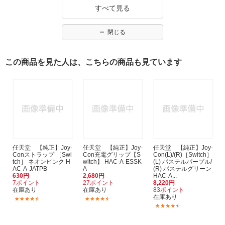
すべて見る
閉じる
この商品を見た人は、こちらの商品も見ています
任天堂 【純正】Joy-
任天堂 【純正】Joy-
任天堂 【純正】Joy-
Conストラップ ［Swi
Con充電グリップ【S
Con(L)/(R)［Switch］
tch］ ネオンピンク H
witch】 HAC-A-ESSK
(L) パステルパープル/
AC-A-JATPB
A
(R) パステルグリーン
630円
2,680円
HAC-A...
7ポイント
27ポイント
8,220円
在庫あり
在庫あり
83ポイント
在庫あり
(128)
(430)
(1878)