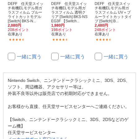
DEFF 任天堂スイッ
DEFF 任天堂スイッ
DEFF 任天堂スイッ
チ有機ELモデル用ガ
チ有機ELモデル用ガ
チ有機ELモデル用ガ
ラスフィルム ブルー
ラスフィルム 透明ク
ラスフィルム UV＋ブ
ライトカットモデル
リア [Switch] BKS-NS
ルーライトカットタイ
[Switch] BKS-N...
EG3F 【Switch...
プ [Switch] B...
2,080円
1,980円
2,480円
208ポイント
198ポイント
248ポイント
在庫あり
在庫あり
在庫あり
(263)
(150)
(108)
一緒に買う
一緒に買う
一緒に買う
Nintendo Switch、ニンテンドークラシックミニ、3DS、2DS、
ソフト、周辺機器、アクセサリー等は、
外装不良等以外は販売店での初期対応ができません。
お客様から直接、任天堂サービスセンターへご連絡ください。
【Switch、ニンテンドークラシックミニ、3DS、2DSなどのゲ
ーム機】
任天堂サービスセンター