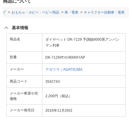
商品について
ップ
おもちゃ・ホビー・ベビー用品
車・電車
キャラクター自動車・電車
基本情報
商品名
ダイヤペット DK-7129 予讃線8000系アンパン
マン列車
型番
DK-7129ﾖｻﾝｾﾝ8000ｹｲAP
メーカー
アガツマ｜AGATSUMA
商品コード
3542743
メーカー希望小売
2,200円（税込）
価格
メーカー発売日
2016年11月28日