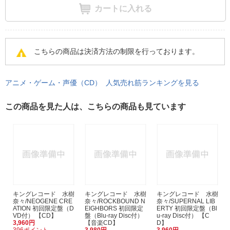
カートに入れる
こちらの商品は決済方法の制限を行っております。
アニメ・ゲーム・声優（CD） 人気売れ筋ランキングを見る
この商品を見た人は、こちらの商品も見ています
キングレコード 水樹
キングレコード 水樹
キングレコード 水樹
奈々/NEOGENE CRE
奈々/ROCKBOUND N
奈々/SUPERNAL LIB
ATION 初回限定盤（D
EIGHBORS 初回限定
ERTY 初回限定盤（Bl
VD付） 【CD】
盤（Blu-ray Disc付）
u-ray Disc付） 【C
3,960円
【音楽CD】
D】