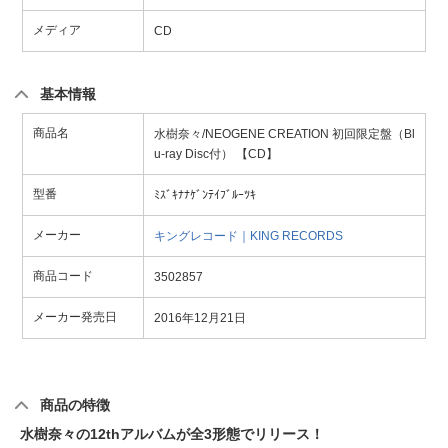
メディア
CD
基本情報
商品名
水樹奈々/NEOGENE CREATION 初回限定盤（Bl
u-ray Disc付） 【CD】
型番
ﾐｽﾞｷﾅﾅｹﾞﾝﾃｲﾌﾞﾙｰﾂｷ
メーカー
キングレコード｜KING RECORDS
商品コード
3502857
メーカー発売日
2016年12月21日
商品の特徴
水樹奈々の12thアルバムが全3形態でリリース！