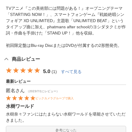
TVアニメ『この美術部には問題がある！』オープニングテーマ
「STARTING NOW！」、スマートフォンゲーム『戦姫絶唱シン
フォギア XD UNLIMITED』主題歌「UNLIMITED BEAT」という
タイアップ曲に加え、phatmans after schoolのヨシダタクミが作
詞・作曲を手掛けた「STAND UP！」他を収録。
初回限定盤はBlu-ray DiscまたはDVDが付属するの2形態発売。
商品レビュー
5.0
(
1
)
すべて見る
最新レビュー
匿名
さん
（2023/7/1にレビュー）
ビックカメラグループで購入
水樹ワールド
水樹奈々ファンにはたまらない水樹ワールドを堪能させていただ
きました。
参考になった